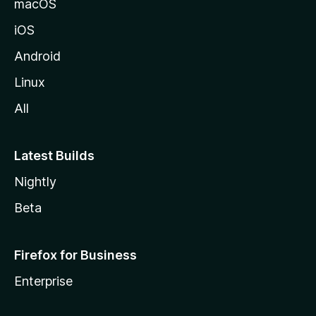
macOS
z
iOS
i
l
Android
l
Linux
a
All
Latest Builds
Nightly
Beta
Firefox for Business
Enterprise