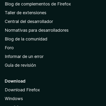
á
Blog de complementos de Firefox
g
Taller de extensiones
i
Central del desarrollador
n
a
Normativas para desarrolladores
d
Blog de la comunidad
e
i
Foro
n
Informar de un error
i
Guía de revisión
c
i
o
Download
d
Download Firefox
e
Windows
M
o