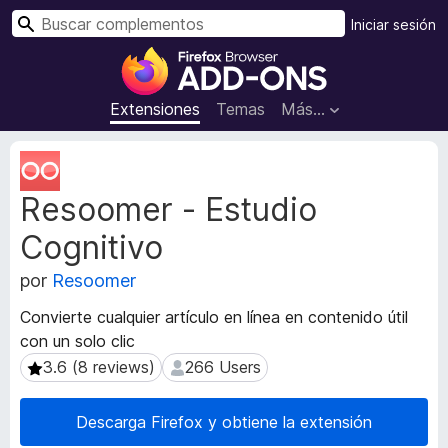
B
Iniciar sesión
u
B
s
u
c
s
Extensiones
Temas
Más...
a
c
r
a
M
d
e
Resoomer - Estudio
t
o
a
r
Cognitivo
d
d
a
e
por
Resoomer
t
c
a
Convierte cualquier artículo en línea en contenido útil
o
d
con un solo clic
m
e
3.6 (8 reviews)
266 Users
3.6 (8 reviews)
266 Users
l
p
a
l
e
e
Descarga Firefox y obtiene la extensión
x
m