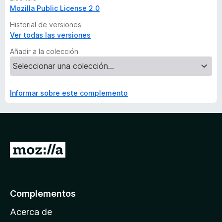
Mozilla Public License 2.0
Historial de versiones
Ver todas las versiones
Añadir a la colección
Informar sobre este complemento
I
r
a
l
Complementos
a
Acerca de
p