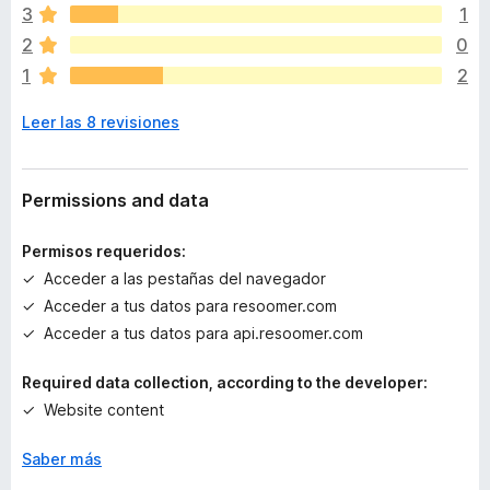
v
3
1
í
2
0
a
1
2
n
o
Leer las 8 revisiones
h
a
y
v
Permissions and data
a
l
Permisos requeridos:
o
Acceder a las pestañas del navegador
r
Acceder a tus datos para resoomer.com
a
c
Acceder a tus datos para api.resoomer.com
i
o
Required data collection, according to the developer:
n
Website content
e
s
Saber más