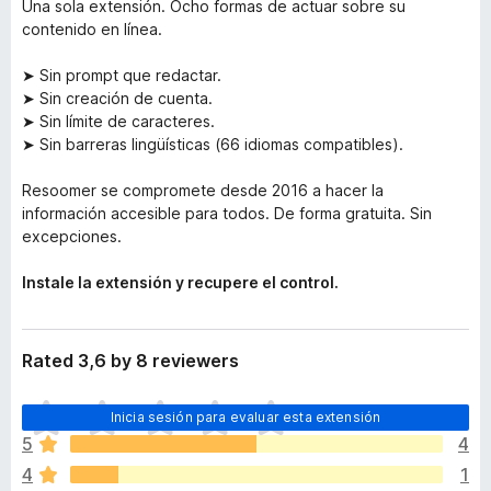
Una sola extensión. Ocho formas de actuar sobre su
contenido en línea.
➤ Sin prompt que redactar.
➤ Sin creación de cuenta.
➤ Sin límite de caracteres.
➤ Sin barreras lingüísticas (66 idiomas compatibles).
Resoomer se compromete desde 2016 a hacer la
información accesible para todos. De forma gratuita. Sin
excepciones.
Instale la extensión y recupere el control.
Rated 3,6 by 8 reviewers
T
Inicia sesión para evaluar esta extensión
o
5
4
d
4
1
a