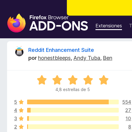
B
u
Extensiones
T
s
c
a
R
Reddit Enhancement Suite
d
por
honestbleeps
,
Andy Tuba
,
Ben
o
e
r
d
v
S
e
e
c
4,8 estrellas de 5
i
v
o
a
m
5
554
l
s
p
o
4
27
r
l
3
10
i
ó
e
2
8
c
m