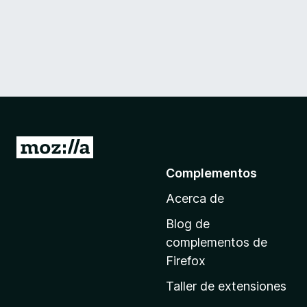
I
r
Complementos
a
Acerca de
l
a
Blog de
p
complementos de
á
Firefox
g
Taller de extensiones
i