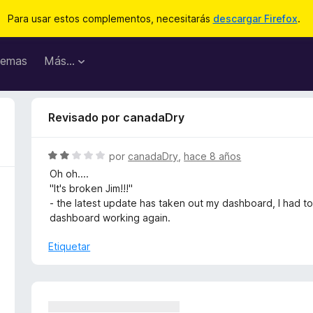
Para usar estos complementos, necesitarás
descargar Firefox
.
emas
Más...
Revisado por canadaDry
S
por
canadaDry
,
hace 8 años
e
Oh oh....
v
"It's broken Jim!!!"
a
- the latest update has taken out my dashboard, I had to
l
dashboard working again.
o
r
Etiquetar
ó
c
o
n