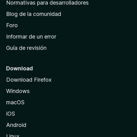
a
Normativas para desarrolladores
d
Blog de la comunidad
e
i
Foro
n
Informar de un error
i
Guía de revisión
c
i
o
Download
d
Download Firefox
e
Windows
M
o
macOS
z
iOS
i
l
Android
l
Linux