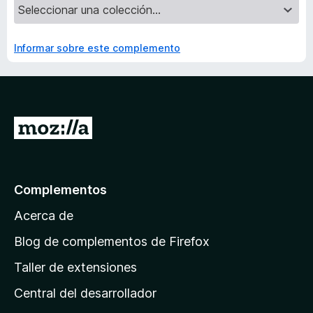
Informar sobre este complemento
I
r
a
l
Complementos
a
Acerca de
p
á
Blog de complementos de Firefox
g
Taller de extensiones
i
Central del desarrollador
n