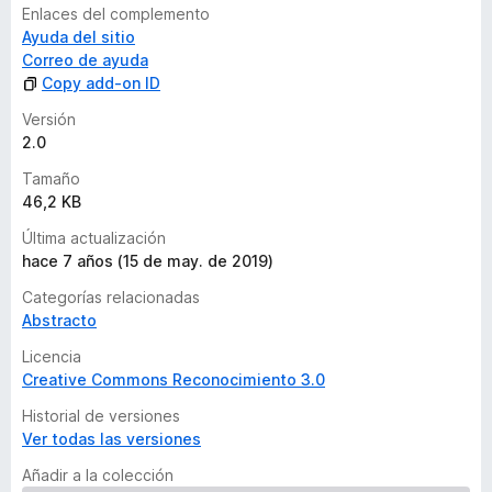
l
Enlaces del complemento
o
Ayuda del sitio
r
Correo de ayuda
a
Copy add-on ID
c
i
Versión
o
2.0
n
Tamaño
e
46,2 KB
s
Última actualización
hace 7 años (15 de may. de 2019)
Categorías relacionadas
Abstracto
Licencia
Creative Commons Reconocimiento 3.0
Historial de versiones
Ver todas las versiones
Añadir a la colección