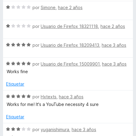
4
5
r
S
por
Simone
,
hace 2 años
d
ó
e
e
c
v
5
o
S
a
por
Usuario de Firefox 18321118
,
hace 2 años
n
e
l
1
v
o
d
S
a
por
Usuario de Firefox 18209413
,
hace 3 años
r
e
e
l
ó
5
v
o
c
S
a
por
Usuario de Firefox 15009901
,
hace 3 años
r
o
e
l
ó
n
Works fine
v
o
c
1
a
r
o
d
Etiquetar
l
ó
n
e
o
c
1
5
S
por
Hxtexts
,
hace 3 años
r
o
d
e
Works for me! It's a YouTube necessity 4 sure
ó
n
e
v
c
5
5
a
Etiquetar
o
d
l
n
e
o
S
por
yuganishimura
,
hace 3 años
5
5
r
e