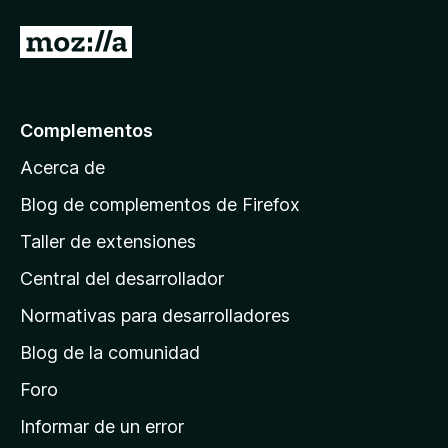
e
I
5
r
a
l
Complementos
a
Acerca de
p
á
Blog de complementos de Firefox
g
Taller de extensiones
i
Central del desarrollador
n
a
Normativas para desarrolladores
d
Blog de la comunidad
e
i
Foro
n
Informar de un error
i