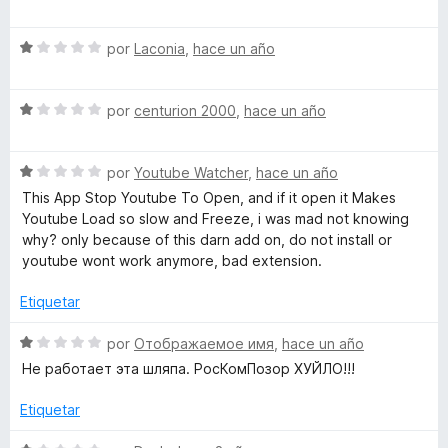
c
e
o
v
T
n
S
a
por
Laconia
,
hace un año
5
e
l
u
d
v
o
e
S
a
por
centurion 2000
,
hace un año
r
b
5
e
l
ó
v
o
c
S
a
por
Youtube Watcher
,
hace un año
r
e
o
e
l
ó
n
This App Stop Youtube To Open, and if it open it Makes
v
o
c
1
Youtube Load so slow and Freeze, i was mad not knowing
-
a
r
o
d
why? only because of this darn add on, do not install or
l
ó
n
e
youtube wont work anymore, bad extension.
U
o
c
1
5
r
o
d
Etiquetar
n
ó
n
e
c
1
5
S
por
Отображаемое имя
,
hace un año
o
d
e
b
Не работает эта шляпа. РосКомПозор ХУЙЛО!!!
n
e
v
1
5
a
Etiquetar
l
d
l
e
o