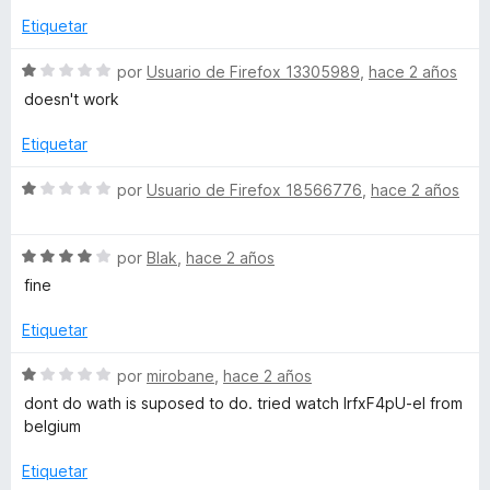
e
c
5
a
r
o
d
Etiquetar
l
ó
n
e
o
c
1
5
S
por
Usuario de Firefox 13305989
,
hace 2 años
r
o
d
e
doesn't work
ó
n
e
v
c
1
5
a
Etiquetar
o
d
l
n
e
o
S
por
Usuario de Firefox 18566776
,
hace 2 años
1
5
r
e
d
ó
v
e
c
S
a
por
Blak
,
hace 2 años
5
o
e
l
fine
n
v
o
1
a
r
Etiquetar
d
l
ó
e
o
c
S
por
mirobane
,
hace 2 años
5
r
o
e
dont do wath is suposed to do. tried watch lrfxF4pU-eI from
ó
n
v
belgium
c
1
a
o
d
l
Etiquetar
n
e
o