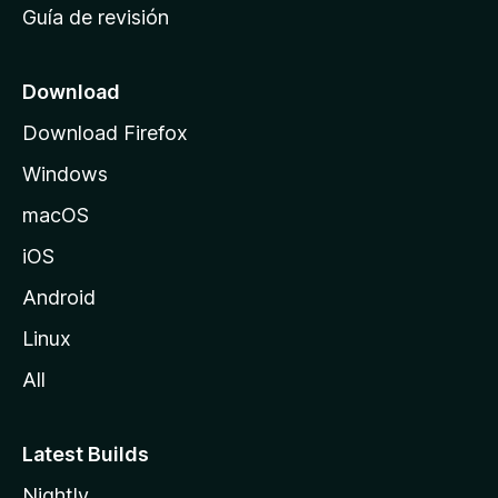
Guía de revisión
c
i
o
Download
d
Download Firefox
e
Windows
M
o
macOS
z
iOS
i
l
Android
l
Linux
a
All
Latest Builds
Nightly