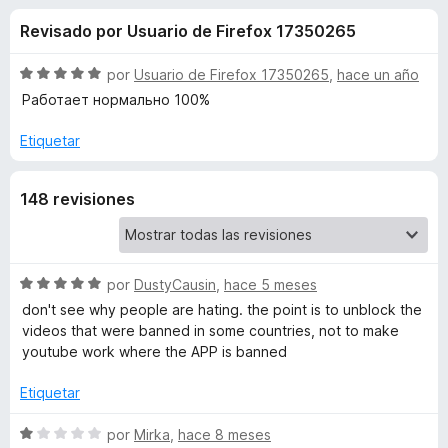
o
n
e
Revisado por Usuario de Firefox 17350265
3
n
n
,
t
1
S
por
Usuario de Firefox 17350265
,
hace un año
o
e
d
e
Работает нормально 100%
s
e
v
5
a
p
Etiquetar
s
l
a
o
r
d
148 revisiones
r
a
ó
F
e
c
i
o
r
n
S
por
DustyCausin
,
hace 5 meses
P
5
e
e
don't see why people are hating. the point is to unblock the
d
v
f
videos that were banned in some countries, not to make
r
e
a
youtube work where the APP is banned
o
5
l
x
o
o
Etiquetar
r
x
ó
S
por
Mirka
,
hace 8 meses