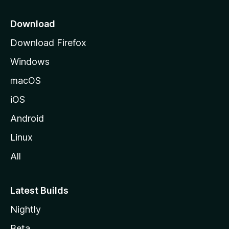
i
o
Download
d
Download Firefox
e
Windows
M
o
macOS
z
iOS
i
l
Android
l
Linux
a
All
Latest Builds
Nightly
Beta