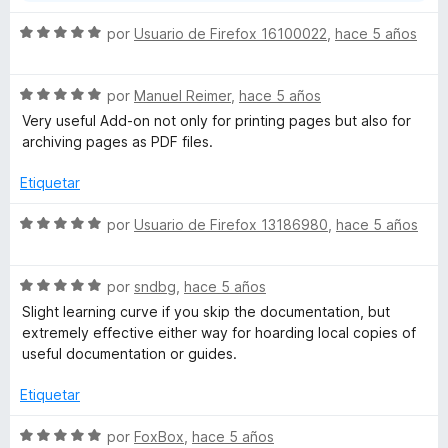
S
por
Usuario de Firefox 16100022
,
hace 5 años
e
v
S
a
por
Manuel Reimer
,
hace 5 años
e
l
Very useful Add-on not only for printing pages but also for
v
o
archiving pages as PDF files.
a
r
l
ó
Etiquetar
o
c
r
o
S
por
Usuario de Firefox 13186980
,
hace 5 años
ó
n
e
c
5
v
o
d
S
a
por
sndbg
,
hace 5 años
n
e
e
l
Slight learning curve if you skip the documentation, but
5
5
v
o
extremely effective either way for hoarding local copies of
d
a
r
useful documentation or guides.
e
l
ó
5
o
c
Etiquetar
r
o
ó
n
S
por
FoxBox
,
hace 5 años