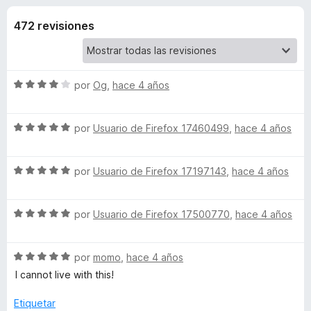
o
n
e
4
472 revisiones
n
n
,
t
2
o
e
d
s
e
S
por
Og
,
hace 4 años
5
p
s
e
a
v
S
a
por
Usuario de Firefox 17460499
r
,
hace 4 años
d
e
l
a
v
o
F
e
S
a
por
Usuario de Firefox 17197143
,
hace 4 años
r
i
e
l
ó
r
P
v
o
c
e
S
a
por
Usuario de Firefox 17500770
,
hace 4 años
r
o
e
f
l
ó
n
r
v
o
c
4
o
S
a
por
momo
,
hace 4 años
r
o
d
x
i
e
l
ó
n
e
I cannot live with this!
v
o
c
5
5
n
a
r
o
d
Etiquetar