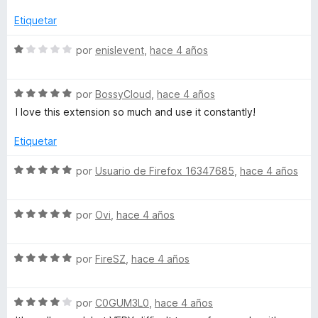
c
o
Etiquetar
n
4
S
por
enislevent
,
hace 4 años
d
e
e
v
5
S
a
por
BossyCloud
,
hace 4 años
e
l
I love this extension so much and use it constantly!
v
o
a
r
Etiquetar
l
ó
o
c
S
por
Usuario de Firefox 16347685
,
hace 4 años
r
o
e
ó
n
v
c
1
S
a
por
Ovi
,
hace 4 años
o
d
e
l
n
e
v
o
5
5
S
a
por
FireSZ
,
hace 4 años
r
d
e
l
ó
e
v
o
c
5
S
a
por
C0GUM3L0
,
hace 4 años
r
o
e
l