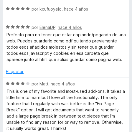
l
ó
n
e
o
c
5
5
S
t
por
kcufuoyeid
,
hace 4 años
r
o
d
e
ó
n
e
v
E
c
5
5
S
a
por
ElenaDP
,
hace 4 años
o
d
e
l
Perfecto para no tener que estar copiando/pegando de una
d
n
e
v
o
web. Puedes guardarlo como pdf quitando previamente
5
5
a
r
todos esos añadidos molestos y sin tener que guardar
d
i
l
ó
todos esos javascript y cookies en esa carpeta que
e
o
c
aparece junto al html que solias guardar como pagina web.
5
r
o
t
ó
n
Etiquetar
c
5
W
o
d
S
por
Matt
,
hace 4 años
n
e
e
This is one of my favorite and most-used add-ons. It takes a
E
5
5
v
little time to learn but I love all the functionality. The only
d
a
feature that I regularly wish was better is the "Fix Page
e
l
Break" option. I will get documents that want to randomly
5
o
add a large page break in between text pieces that I'm
r
unable to find any reason for or way to remove. Otherwise,
ó
it usually works great. Thanks!