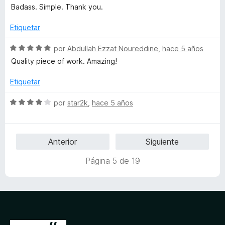
c
5
e
Badass. Simple. Thank you.
o
d
v
n
e
a
Etiquetar
5
5
l
d
o
S
por
Abdullah Ezzat Noureddine
,
hace 5 años
e
r
e
Quality piece of work. Amazing!
5
ó
v
c
a
Etiquetar
o
l
n
o
S
por
star2k
,
hace 5 años
5
r
e
d
ó
v
e
c
a
Anterior
Siguiente
5
o
l
n
o
Página 5 de 19
5
r
d
ó
e
c
5
o
n
4