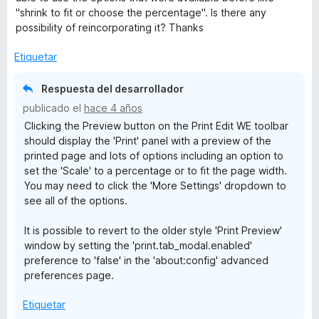
ó
n
e
"shrink to fit or choose the percentage". Is there any
c
1
5
possibility of reincorporating it? Thanks
o
d
n
e
Etiquetar
3
5
d
Respuesta del desarrollador
e
publicado el
hace 4 años
5
Clicking the Preview button on the Print Edit WE toolbar
should display the 'Print' panel with a preview of the
printed page and lots of options including an option to
set the 'Scale' to a percentage or to fit the page width.
You may need to click the 'More Settings' dropdown to
see all of the options.
It is possible to revert to the older style 'Print Preview'
window by setting the 'print.tab_modal.enabled'
preference to 'false' in the 'about:config' advanced
preferences page.
Etiquetar