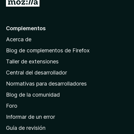
I
d
r
e
5
a
l
Complementos
a
Acerca de
p
á
Blog de complementos de Firefox
g
Taller de extensiones
i
Central del desarrollador
n
a
Normativas para desarrolladores
d
Blog de la comunidad
e
i
Foro
n
Informar de un error
i
Guía de revisión
c