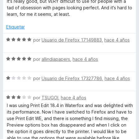
ó
n
It's really good, but VERY difficult to use for people with a
v
o
c
5
tad of obsession with pages looking perfect. And it's hard to
a
r
o
d
learn, for me it seems, at least.
l
ó
n
e
o
c
5
5
Etiquetar
r
o
d
ó
n
e
S
por
Usuario de Firefox 17149883
,
hace 4 años
c
5
5
e
o
d
v
n
e
S
a
por
allindiapapers
,
hace 4 años
4
5
e
l
d
v
o
e
S
a
por
Usuario de Firefox 17327786
,
hace 4 años
r
5
e
l
ó
v
o
c
S
a
por
TSUGOI
,
hace 4 años
r
o
e
l
ó
n
I was using Print Edit 18.4 in Waterfox and was delighted with
v
o
c
5
its performance. Now I have switched to Firefox and have to
a
r
o
d
use Print Edit WE, and there is something I find missing, the
l
ó
n
e
Preview options box has disappeared and when I click on
o
c
5
5
the option it goes directly to the printer. I would like to be
r
o
d
able to use the options that were available before like