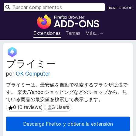
B
Iniciar sesión
u
B
s
u
c
s
Extensiones
Temas
Más...
a
c
r
a
M
d
e
プライミー
t
o
a
r
por
OK Computer
d
d
a
e
プライミーは、最安値を自動で検索するブラウザ拡張で
t
c
す。 楽天/Yahoo!ショッピングなどのショップから、見
a
o
ている商品の最安値を検索して表示します。
d
m
e
0 (0 reviews)
3 Users
0 (0 reviews)
3 Users
l
p
a
l
Descarga Firefox y obtiene la extensión
e
e
x
m