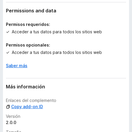
y
v
Permissions and data
a
l
Permisos requeridos:
o
Acceder a tus datos para todos los sitios web
r
a
Permisos opcionales:
c
Acceder a tus datos para todos los sitios web
i
o
n
Saber más
e
s
Más información
Enlaces del complemento
Copy add-on ID
Versión
2.0.0