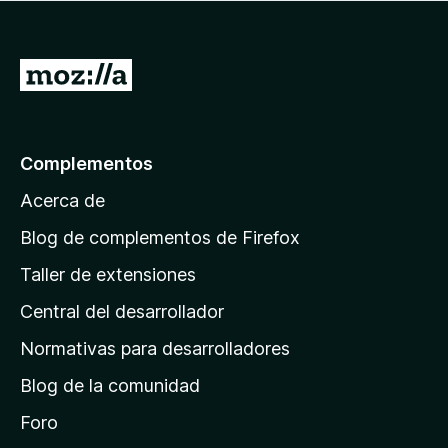
I
r
a
l
Complementos
a
Acerca de
p
á
Blog de complementos de Firefox
g
Taller de extensiones
i
Central del desarrollador
n
a
Normativas para desarrolladores
d
Blog de la comunidad
e
i
Foro