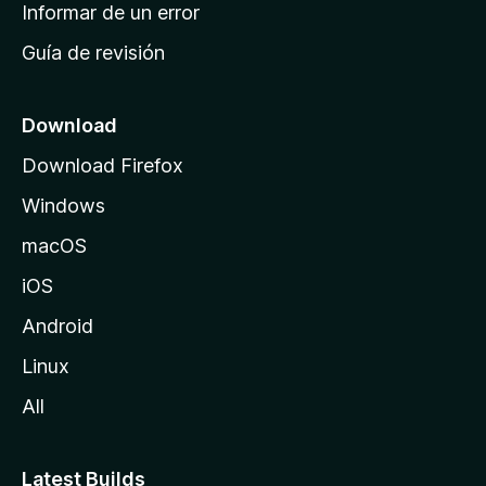
n
Informar de un error
i
Guía de revisión
c
i
o
Download
d
Download Firefox
e
Windows
M
o
macOS
z
iOS
i
l
Android
l
Linux
a
All
Latest Builds