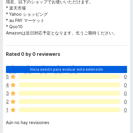
現在、以下のショップでお使いいただけます。
* 楽天市場
* Yahoo ショッピング
* au PAY マーケット
* Qoo10
Amazonは近日対応予定となります。乞うご期待ください。
Rated 0 by 0 reviewers
T
Inicia sesión para evaluar esta extensión
o
5
0
d
4
0
a
v
3
0
í
2
0
a
1
0
n
o
Aún no hay revisiones
h
a