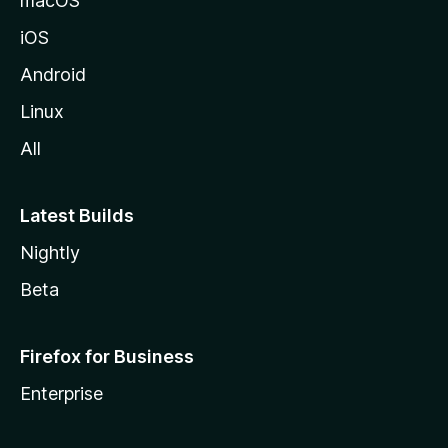
macOS
z
iOS
i
l
Android
l
Linux
a
All
Latest Builds
Nightly
Beta
Firefox for Business
Enterprise