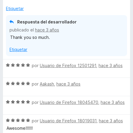
o
c
1
5
r
o
d
Etiquetar
ó
n
e
c
5
5
Respuesta del desarrollador
o
d
publicado el
hace 3 años
n
e
Thank you so much.
5
5
d
Etiquetar
e
5
S
por
Usuario de Firefox 12501291
,
hace 3 años
e
v
S
a
por
Aakash
,
hace 3 años
e
l
v
o
S
a
por
Usuario de Firefox 18045470
,
hace 3 años
r
e
l
ó
v
o
c
S
a
por
Usuario de Firefox 18019031
,
hace 3 años
r
o
e
l
ó
n
Awesome!!!!!!
v