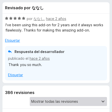
o
n
e
Revisado por ななし
4
n
n
,
t
7
S
por
ななし
,
hace 2 años
o
e
d
e
I've been using this add-on for 2 years and it always works
s
e
v
flawlessly. Thanks for making this amazing add-on.
5
a
p
s
l
a
Etiquetar
o
r
d
r
Respuesta del desarrollador
a
ó
F
publicado el
hace 2 años
e
c
i
Thank you so much.
o
r
n
P
Etiquetar
5
e
d
f
o
e
o
5
386 revisiones
x
p
u