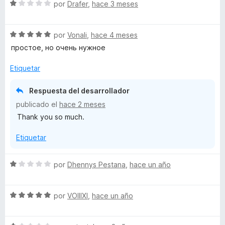
S
por
Drafer
,
hace 3 meses
e
p
v
S
a
por
Vonali
,
hace 4 meses
B
e
l
простое, но очень нужное
v
o
l
a
r
Etiquetar
l
ó
o
o
c
Respuesta del desarrollador
r
o
publicado el
hace 2 meses
ó
n
c
Thank you so much.
c
1
o
d
k
Etiquetar
n
e
5
5
e
d
S
por
Dhennys Pestana
,
hace un año
e
e
5
r
v
S
a
por
VOIIIXI
,
hace un año
e
l
U
v
o