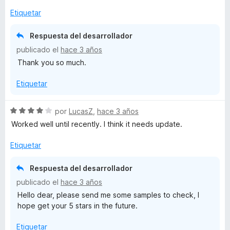
o
c
5
a
r
o
d
Etiquetar
l
ó
n
e
o
c
5
5
Respuesta del desarrollador
r
o
d
publicado el
hace 3 años
ó
n
e
Thank you so much.
c
5
5
o
d
Etiquetar
n
e
5
5
d
S
por
LucasZ
,
hace 3 años
e
e
Worked well until recently. I think it needs update.
5
v
a
Etiquetar
l
o
Respuesta del desarrollador
r
publicado el
hace 3 años
ó
Hello dear, please send me some samples to check, I
c
hope get your 5 stars in the future.
o
n
Etiquetar
4