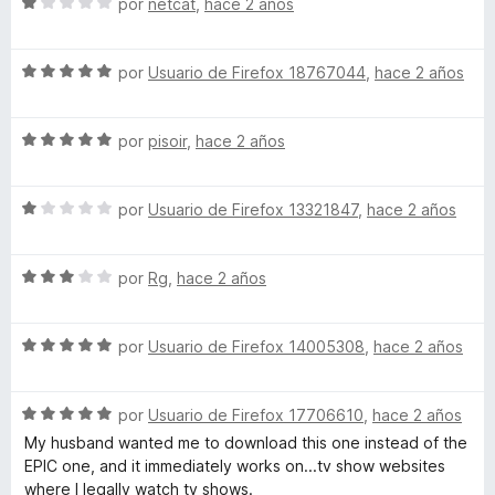
S
a
por
netcat
,
hace 2 años
r
l
e
l
ó
v
o
c
t
S
a
por
Usuario de Firefox 18767044
,
hace 2 años
r
o
e
l
ó
n
v
o
c
1
i
S
a
por
pisoir
,
hace 2 años
r
o
d
e
l
ó
n
e
m
v
o
c
5
5
S
a
por
Usuario de Firefox 13321847
,
hace 2 años
r
o
d
a
e
l
ó
n
e
v
o
c
1
5
S
a
por
Rg
,
hace 2 años
r
o
t
d
e
l
ó
n
e
v
o
c
5
5
e
S
a
por
Usuario de Firefox 14005308
,
hace 2 años
r
o
d
e
l
ó
n
e
v
o
c
5
5
S
a
por
Usuario de Firefox 17706610
,
hace 2 años
r
o
d
e
l
ó
n
e
My husband wanted me to download this one instead of the
v
o
c
1
5
EPIC one, and it immediately works on...tv show websites
a
r
o
d
where I legally watch tv shows.