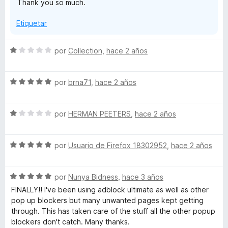
Thank you so much.
c
5
o
d
Etiquetar
n
e
5
5
d
S
por
Collection
,
hace 2 años
e
e
5
v
S
a
por
brna71
,
hace 2 años
e
l
v
o
S
a
por
HERMAN PEETERS
,
hace 2 años
r
e
l
ó
v
o
c
S
a
por
Usuario de Firefox 18302952
,
hace 2 años
r
o
e
l
ó
n
v
o
c
1
S
a
por
Nunya Bidness
,
hace 3 años
r
o
d
e
l
ó
n
e
FINALLY!! I've been using adblock ultimate as well as other
v
o
c
5
5
pop up blockers but many unwanted pages kept getting
a
r
o
d
through. This has taken care of the stuff all the other popup
l
ó
n
e
blockers don't catch. Many thanks.