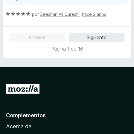
d
e
S
por
Zeeshan Ali Qureshi
,
hace 3 años
5
e
v
a
Anterior
Siguiente
l
o
Página 1 de 16
r
ó
c
o
n
5
I
d
r
e
5
a
l
Complementos
a
Acerca de
p