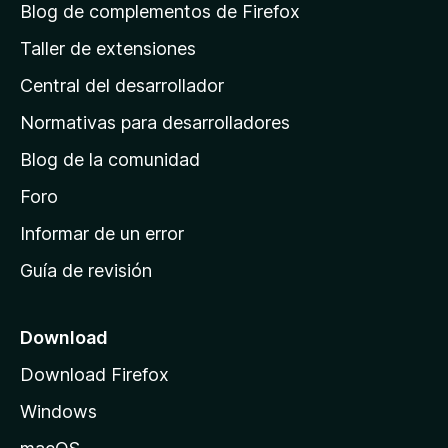
á
Blog de complementos de Firefox
g
Taller de extensiones
i
Central del desarrollador
n
a
Normativas para desarrolladores
d
Blog de la comunidad
e
i
Foro
n
Informar de un error
i
Guía de revisión
c
i
o
Download
d
Download Firefox
e
Windows
M
o