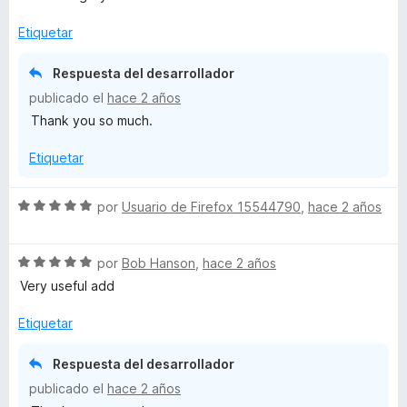
l
ó
n
e
o
c
3
5
Etiquetar
r
o
d
ó
n
e
Respuesta del desarrollador
c
5
5
publicado el
hace 2 años
o
d
Thank you so much.
n
e
5
5
Etiquetar
d
e
5
S
por
Usuario de Firefox 15544790
,
hace 2 años
e
v
S
a
por
Bob Hanson
,
hace 2 años
e
l
Very useful add
v
o
a
r
Etiquetar
l
ó
o
c
Respuesta del desarrollador
r
o
publicado el
hace 2 años
ó
n