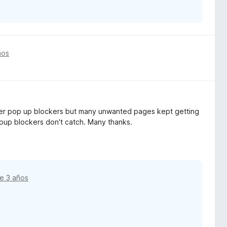
ños
other pop up blockers but many unwanted pages kept getting
popup blockers don't catch. Many thanks.
e 3 años