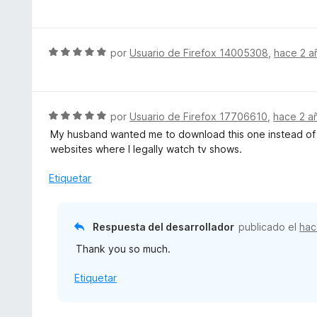
e
5
n
r
v
5
ó
a
d
c
l
S
por
Usuario de Firefox 14005308
,
hace 2 a
e
o
o
e
5
n
r
v
1
ó
a
d
c
l
S
por
Usuario de Firefox 17706610
,
hace 2 a
e
o
o
e
5
My husband wanted me to download this one instead of t
n
r
v
websites where I legally watch tv shows.
3
ó
a
d
c
l
Etiquetar
e
o
o
5
n
r
5
ó
Respuesta del desarrollador
publicado el
hac
d
c
e
Thank you so much.
o
5
n
Etiquetar
5
d
e