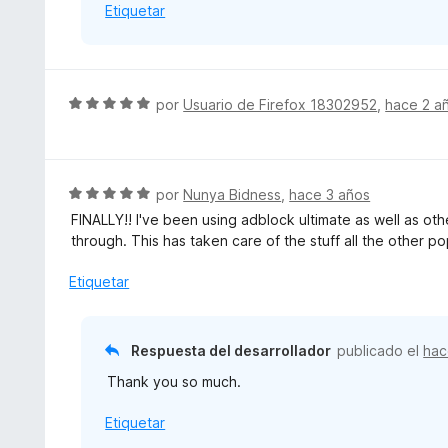
5
Etiquetar
n
5
d
e
5
S
por
Usuario de Firefox 18302952
,
hace 2 a
e
v
a
l
S
por
Nunya Bidness
,
hace 3 años
o
e
FINALLY!! I've been using adblock ultimate as well as 
r
v
through. This has taken care of the stuff all the other 
ó
a
c
l
Etiquetar
o
o
n
r
5
ó
Respuesta del desarrollador
publicado el
hac
d
c
e
Thank you so much.
o
5
n
Etiquetar
5
d