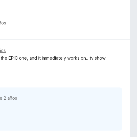
ños
ños
he EPIC one, and it immediately works on...tv show
e 2 años