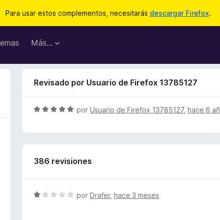
Para usar estos complementos, necesitarás
descargar Firefox
.
emas
Más...
Revisado por Usuario de Firefox 13785127
S
por
Usuario de Firefox 13785127
,
hace 6 a
e
v
a
l
386 revisiones
o
r
ó
c
S
por
Drafer
,
hace 3 meses
o
e
n
v