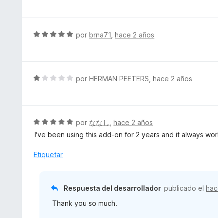
e
v
a
l
S
por
brna71
,
hace 2 años
o
e
r
v
ó
a
c
l
S
por
HERMAN PEETERS
,
hace 2 años
o
o
e
n
r
v
1
ó
a
d
c
l
S
por
ななし
,
hace 2 años
e
o
o
e
5
I've been using this add-on for 2 years and it always wo
n
r
v
5
ó
a
Etiquetar
d
c
l
e
o
o
5
n
r
Respuesta del desarrollador
publicado el
hac
1
ó
d
Thank you so much.
c
e
o