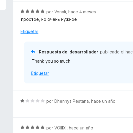
5
a
d
l
S
por
Vonali
,
hace 4 meses
e
o
e
простое, но очень нужное
5
r
v
ó
a
Etiquetar
c
l
o
o
n
r
Respuesta del desarrollador
publicado el
hac
1
ó
d
Thank you so much.
c
e
o
5
Etiquetar
n
5
d
e
5
S
por
Dhennys Pestana
,
hace un año
e
v
a
l
S
por
VOIIIXI
,
hace un año
o