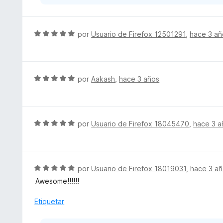
e
5
S
por
Usuario de Firefox 12501291
,
hace 3 añ
e
v
a
l
S
por
Aakash
,
hace 3 años
o
e
r
v
ó
a
c
l
S
por
Usuario de Firefox 18045470
,
hace 3 a
o
o
e
n
r
v
5
ó
a
d
c
l
S
por
Usuario de Firefox 18019031
,
hace 3 a
e
o
o
e
5
Awesome!!!!!!
n
r
v
5
ó
a
Etiquetar
d
c
l
e
o
o