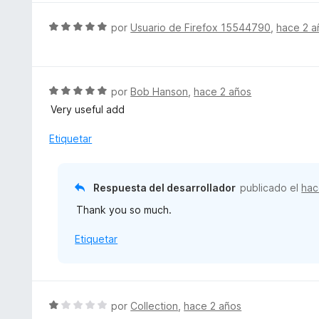
5
S
por
Usuario de Firefox 15544790
,
hace 2 a
e
v
a
l
S
por
Bob Hanson
,
hace 2 años
o
e
Very useful add
r
v
ó
a
Etiquetar
c
l
o
o
n
r
Respuesta del desarrollador
publicado el
hac
5
ó
d
Thank you so much.
c
e
o
5
Etiquetar
n
5
d
e
5
S
por
Collection
,
hace 2 años