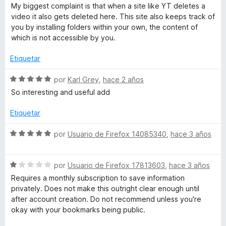
c
a
My biggest complaint is that when a site like YT deletes a
o
l
l
video it also gets deleted here. This site also keeps track of
n
o
you by installing folders within your own, the content of
5
r
which is not accessible by you.
t
d
ó
e
c
Etiquetar
r
5
o
n
S
por
Karl Grey
,
hace 2 años
e
3
e
So interesting and useful add
d
v
e
a
e
Etiquetar
5
l
o
S
por
Usuario de Firefox 14085340
,
hace 3 años
s
r
e
ó
v
c
S
a
por
Usuario de Firefox 17813603
,
hace 3 años
o
e
l
Requires a monthly subscription to save information
n
v
o
privately. Does not make this outright clear enough until
5
a
r
after account creation. Do not recommend unless you're
d
l
ó
okay with your bookmarks being public.
e
o
c