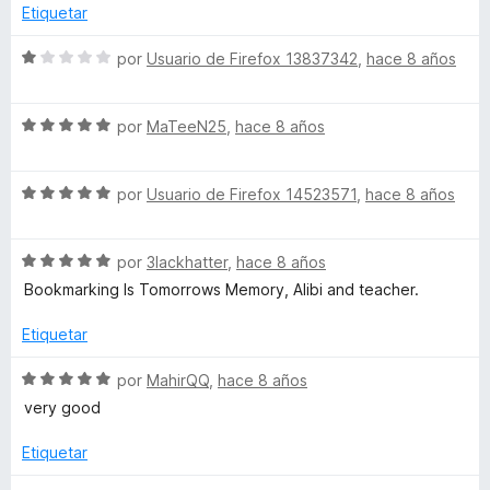
a
r
o
d
Etiquetar
l
ó
n
e
o
c
4
5
S
por
Usuario de Firefox 13837342
,
hace 8 años
r
o
d
e
ó
n
e
v
c
5
5
S
a
por
MaTeeN25
,
hace 8 años
o
d
e
l
n
e
v
o
5
5
S
a
por
Usuario de Firefox 14523571
,
hace 8 años
r
d
e
l
ó
e
v
o
c
5
S
a
por
3lackhatter
,
hace 8 años
r
o
e
l
ó
n
Bookmarking Is Tomorrows Memory, Alibi and teacher.
v
o
c
1
a
r
o
d
Etiquetar
l
ó
n
e
o
c
5
5
S
por
MahirQQ
,
hace 8 años
r
o
d
e
very good
ó
n
e
v
c
5
5
a
Etiquetar
o
d
l