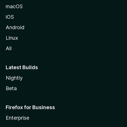
o
macOS
z
iOS
i
l
Android
l
Linux
a
All
Latest Builds
Nightly
Beta
Firefox for Business
Enterprise