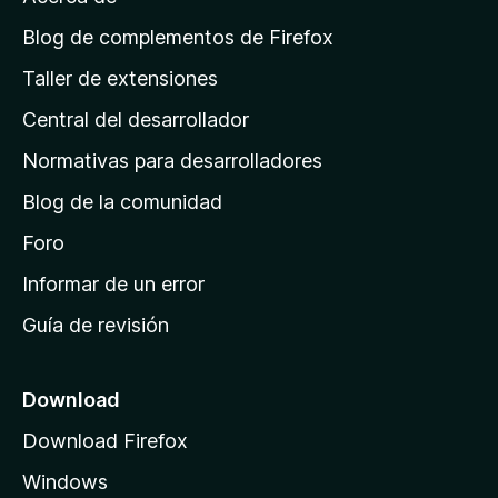
p
á
Blog de complementos de Firefox
g
Taller de extensiones
i
Central del desarrollador
n
a
Normativas para desarrolladores
d
Blog de la comunidad
e
i
Foro
n
Informar de un error
i
Guía de revisión
c
i
o
Download
d
Download Firefox
e
Windows
M