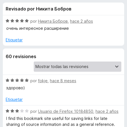
o
n
e
Revisado por Никита Бобров
4
n
n
,
t
3
S
por
Никита Бобров
,
hace 2 años
o
e
d
e
очень интересное расширение
s
e
v
5
a
p
Etiquetar
s
l
a
o
r
d
60 revisiones
r
a
ó
F
e
c
i
o
r
n
S
por
fokje
,
hace 8 meses
P
5
e
e
здорово)
d
v
f
e
e
a
Etiquetar
o
5
l
x
a
o
S
por
Usuario de Firefox 10184850
,
hace 2 años
r
e
I find this bookmark site useful for saving links for late
r
ó
v
sharing of source information and as a general reference.