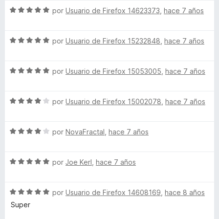
v
1
5
S
a
por
Usuario de Firefox 14623373
,
hace 7 años
d
e
l
e
v
o
5
S
a
por
Usuario de Firefox 15232848
,
hace 7 años
r
e
l
ó
v
o
c
S
a
por
Usuario de Firefox 15053005
,
hace 7 años
r
o
e
l
ó
n
v
o
c
5
S
a
por
Usuario de Firefox 15002078
,
hace 7 años
r
o
d
e
l
ó
n
e
v
o
c
5
5
S
a
por
NovaFractal
,
hace 7 años
r
o
d
e
l
ó
n
e
v
o
c
5
5
S
a
por
Joe Kerl
,
hace 7 años
r
o
d
e
l
ó
n
e
v
o
c
5
5
S
a
por
Usuario de Firefox 14608169
,
hace 8 años
r
o
d
e
l
ó
n
e
Super
v
o
c
4
5