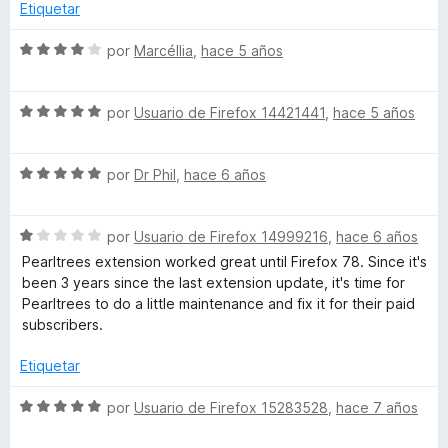
5
r
o
Etiquetar
ó
n
c
5
S
por
Marcéllia
,
hace 5 años
o
d
e
n
e
v
1
5
S
a
por
Usuario de Firefox 14421441
,
hace 5 años
d
e
l
e
v
o
5
S
a
por
Dr Phil
,
hace 6 años
r
e
l
ó
v
o
c
S
a
por
Usuario de Firefox 14999216
,
hace 6 años
r
o
e
l
ó
n
Pearltrees extension worked great until Firefox 78. Since it's
v
o
c
4
been 3 years since the last extension update, it's time for
a
r
o
d
Pearltrees to do a little maintenance and fix it for their paid
l
ó
n
e
subscribers.
o
c
5
5
r
o
d
Etiquetar
ó
n
e
c
5
5
S
por
Usuario de Firefox 15283528
,
hace 7 años
o
d
e
n
e