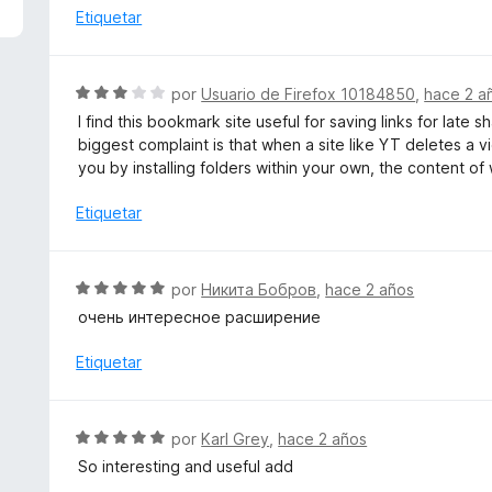
5
a
Etiquetar
d
l
e
o
5
r
S
por
Usuario de Firefox 10184850
,
hace 2 a
ó
e
I find this bookmark site useful for saving links for late
c
v
biggest complaint is that when a site like YT deletes a v
o
a
you by installing folders within your own, the content of
n
l
5
o
Etiquetar
d
r
e
ó
5
c
S
por
Никита Бобров
,
hace 2 años
o
e
очень интересное расширение
n
v
3
a
Etiquetar
d
l
e
o
5
r
S
por
Karl Grey
,
hace 2 años
ó
e
So interesting and useful add
c
v