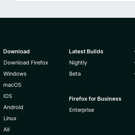
o
n
5
d
e
5
Download
Latest Builds
Download Firefox
Nightly
Windows
Beta
macOS
iOS
Firefox for Business
Android
Enterprise
Linux
All