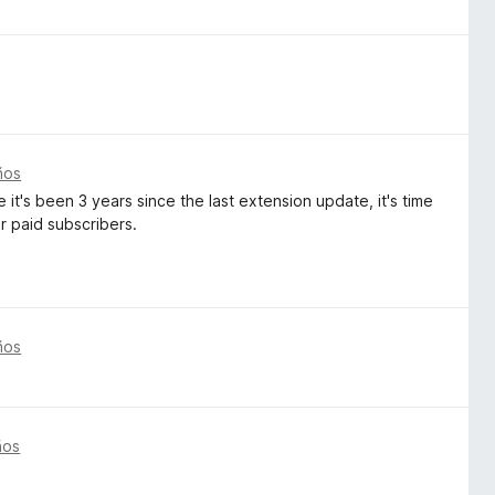
ños
 it's been 3 years since the last extension update, it's time
ir paid subscribers.
ños
ños