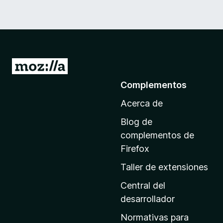
I
r
Complementos
a
Acerca de
l
a
Blog de
p
complementos de
á
Firefox
g
Taller de extensiones
i
n
Central del
a
desarrollador
d
Normativas para