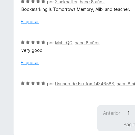
S
por
3lackhatter
,
hace 8 años
e
o
o
e
5
Bookmarking Is Tomorrows Memory, Alibi and teacher.
n
r
v
5
ó
a
Etiquetar
d
c
l
e
o
o
5
n
r
S
por
MahirQQ
,
hace 8 años
5
ó
e
d
very good
c
v
e
o
a
Etiquetar
5
n
l
5
o
d
r
S
e
por
Usuario de Firefox 14346588
,
hace 8 a
ó
e
5
c
v
o
a
n
l
5
Anterior
1
o
d
r
Págin
e
ó
5
c