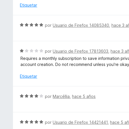
o
a
Etiquetar
n
l
5
o
d
r
S
e
por
Usuario de Firefox 14085340
,
hace 3 a
ó
e
5
c
v
o
a
n
l
S
por
Usuario de Firefox 17813603
,
hace 3 a
5
o
e
d
Requires a monthly subscription to save information priva
r
v
e
account creation. Do not recommend unless you're okay
ó
a
5
c
l
Etiquetar
o
o
n
r
5
ó
S
por
Marcéllia
,
hace 5 años
d
c
e
e
o
v
5
n
a
1
l
S
por
Usuario de Firefox 14421441
,
hace 5 a
d
o
e