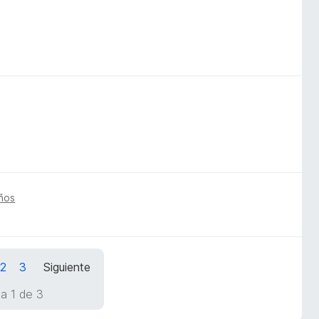
ños
2
3
Siguiente
a 1 de 3