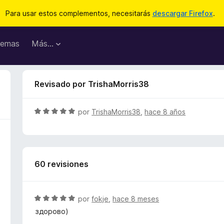
Para usar estos complementos, necesitarás
descargar Firefox
.
emas
Más...
Revisado por TrishaMorris38
S
por
TrishaMorris38
,
hace 8 años
e
v
a
l
60 revisiones
o
r
ó
c
S
por
fokje
,
hace 8 meses
o
e
здорово)
n
v