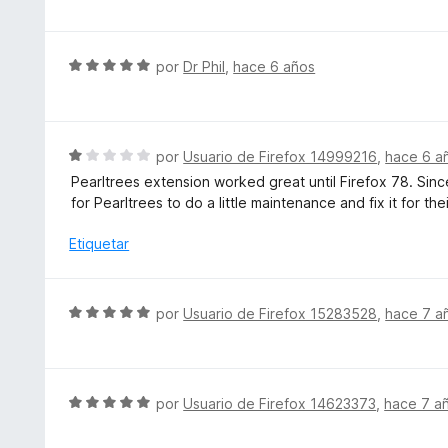
e
r
v
5
ó
a
c
l
S
por
Dr Phil
,
hace 6 años
o
o
e
n
r
v
4
ó
a
d
c
l
S
por
Usuario de Firefox 14999216
,
hace 6 a
e
o
o
e
5
Pearltrees extension worked great until Firefox 78. Since
n
r
v
for Pearltrees to do a little maintenance and fix it for the
5
ó
a
d
c
l
Etiquetar
e
o
o
5
n
r
5
ó
S
por
Usuario de Firefox 15283528
,
hace 7 a
d
c
e
e
o
v
5
n
a
1
l
S
por
Usuario de Firefox 14623373
,
hace 7 a
d
o
e
e
r
v