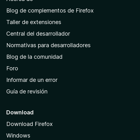
p
á
Blog de complementos de Firefox
g
Taller de extensiones
i
Central del desarrollador
n
a
Normativas para desarrolladores
d
Blog de la comunidad
e
i
Foro
n
Informar de un error
i
Guía de revisión
c
i
o
Download
d
Download Firefox
e
Windows
M