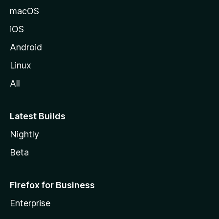
o
macOS
z
iOS
i
l
Android
l
Linux
a
All
Latest Builds
Nightly
Beta
Firefox for Business
Enterprise