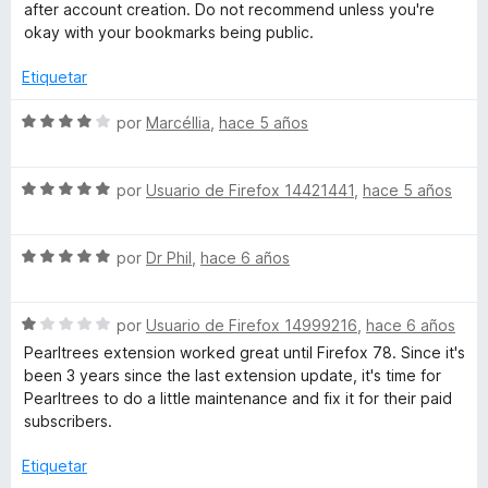
5
a
r
after account creation. Do not recommend unless you're
d
l
ó
okay with your bookmarks being public.
e
o
c
5
r
o
Etiquetar
ó
n
c
5
S
por
Marcéllia
,
hace 5 años
o
d
e
n
e
v
1
5
S
a
por
Usuario de Firefox 14421441
,
hace 5 años
d
e
l
e
v
o
5
S
a
por
Dr Phil
,
hace 6 años
r
e
l
ó
v
o
c
S
a
por
Usuario de Firefox 14999216
,
hace 6 años
r
o
e
l
ó
n
Pearltrees extension worked great until Firefox 78. Since it's
v
o
c
4
been 3 years since the last extension update, it's time for
a
r
o
d
Pearltrees to do a little maintenance and fix it for their paid
l
ó
n
e
subscribers.
o
c
5
5
r
o
d
Etiquetar
ó
n
e