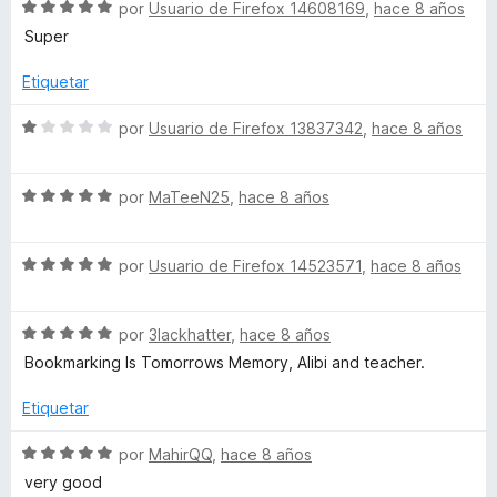
S
a
por
Usuario de Firefox 14608169
,
hace 8 años
r
o
d
e
l
ó
n
e
Super
v
o
c
4
5
a
r
o
d
Etiquetar
l
ó
n
e
o
c
4
5
S
por
Usuario de Firefox 13837342
,
hace 8 años
r
o
d
e
ó
n
e
v
c
5
5
S
a
por
MaTeeN25
,
hace 8 años
o
d
e
l
n
e
v
o
5
5
S
a
por
Usuario de Firefox 14523571
,
hace 8 años
r
d
e
l
ó
e
v
o
c
5
S
a
por
3lackhatter
,
hace 8 años
r
o
e
l
ó
n
Bookmarking Is Tomorrows Memory, Alibi and teacher.
v
o
c
1
a
r
o
d
Etiquetar
l
ó
n
e
o
c
5
5
S
por
MahirQQ
,
hace 8 años
r
o
d
e
very good
ó