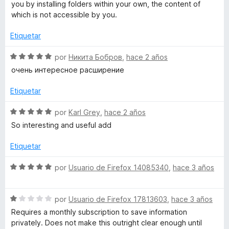
o
you by installing folders within your own, the content of
5
r
which is not accessible by you.
l
d
ó
e
c
Etiquetar
t
5
o
n
S
por
Никита Бобров
,
hace 2 años
r
3
e
очень интересное расширение
d
v
e
a
e
Etiquetar
5
l
o
S
por
Karl Grey
,
hace 2 años
e
r
e
So interesting and useful add
ó
v
s
c
a
Etiquetar
o
l
n
o
S
por
Usuario de Firefox 14085340
,
hace 3 años
5
r
e
d
ó
v
e
c
S
a
por
Usuario de Firefox 17813603
,
hace 3 años
5
o
e
l
Requires a monthly subscription to save information
n
v
o
privately. Does not make this outright clear enough until