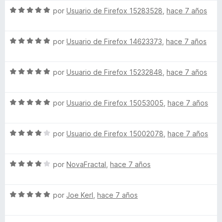
c
5
5
S
por
Usuario de Firefox 15283528
,
hace 7 años
o
d
e
n
e
v
1
5
S
a
por
Usuario de Firefox 14623373
,
hace 7 años
d
e
l
e
v
o
5
S
a
por
Usuario de Firefox 15232848
,
hace 7 años
r
e
l
ó
v
o
c
S
a
por
Usuario de Firefox 15053005
,
hace 7 años
r
o
e
l
ó
n
v
o
c
5
S
a
por
Usuario de Firefox 15002078
,
hace 7 años
r
o
d
e
l
ó
n
e
v
o
c
5
5
S
a
por
NovaFractal
,
hace 7 años
r
o
d
e
l
ó
n
e
v
o
c
5
5
S
a
por
Joe Kerl
,
hace 7 años
r
o
d
e
l
ó
n
e
v
o
c
5
5