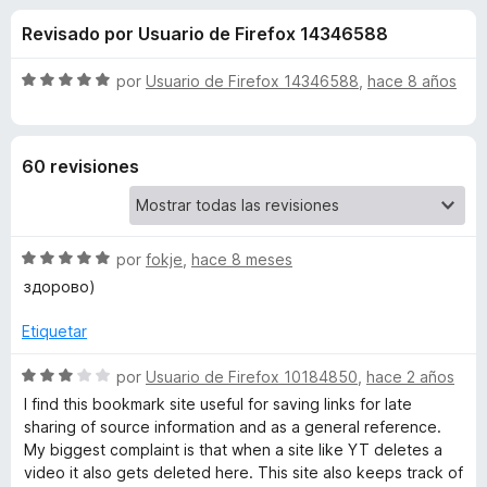
o
n
e
Revisado por Usuario de Firefox 14346588
4
n
n
,
t
3
S
por
Usuario de Firefox 14346588
,
hace 8 años
o
e
d
e
s
e
v
5
a
p
s
60 revisiones
l
a
o
r
d
r
a
ó
F
S
e
por
fokje
,
hace 8 meses
c
i
e
o
здорово)
v
r
n
P
a
5
Etiquetar
e
l
d
f
e
o
S
e
por
Usuario de Firefox 10184850
,
hace 2 años
o
r
e
5
I find this bookmark site useful for saving links for late
x
a
ó
v
sharing of source information and as a general reference.
c
a
My biggest complaint is that when a site like YT deletes a
o
l
r
video it also gets deleted here. This site also keeps track of
n