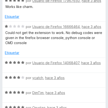
S
por
Usuario de Firefox 17967650
,
hace 3 años
5
c
e
Works like charm.
o
v
n
a
Etiquetar
1
l
d
o
S
por
Usuario de Firefox 16666464
,
hace 3 años
e
r
e
Could not get the extension to work. No debug codes were
5
ó
v
given in the firefox browser console, python console or
c
a
CMD console
o
l
n
o
Etiquetar
5
r
d
ó
S
por
Usuario de Firefox 14068407
,
hace 3 años
e
c
e
5
o
v
n
S
a
por
ycatch
,
hace 3 años
1
e
l
d
v
o
e
S
a
por
DimTim
,
hace 3 años
r
5
e
l
ó
v
o
c
S
a
por
Onurtag
,
hace 3 años
r