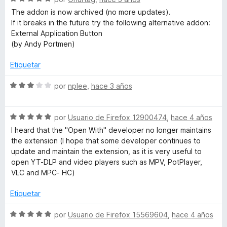
o
e
l
ó
n
The addon is now archived (no more updates).
v
o
c
5
If it breaks in the future try the following alternative addon:
a
r
o
d
External Application Button
l
ó
n
e
(by Andy Portmen)
o
c
4
5
r
o
d
Etiquetar
ó
n
e
c
5
5
S
por
nplee
,
hace 3 años
o
d
e
n
e
v
5
5
S
a
por
Usuario de Firefox 12900474
,
hace 4 años
d
e
l
I heard that the "Open With" developer no longer maintains
e
v
o
the extension (I hope that some developer continues to
5
a
r
update and maintain the extension, as it is very useful to
l
ó
open YT-DLP and video players such as MPV, PotPlayer,
o
c
VLC and MPC- HC)
r
o
ó
n
Etiquetar
c
3
o
d
S
por
Usuario de Firefox 15569604
,
hace 4 años
n
e
e