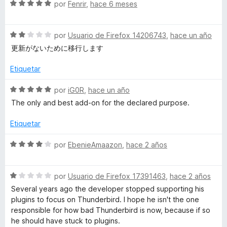
o
S
por
Fenrir
,
hace 6 meses
r
e
W
ó
v
c
S
a
por
Usuario de Firefox 14206743
,
hace un año
i
o
e
l
更新がないために移行します
n
v
o
t
2
a
r
Etiquetar
d
l
ó
e
o
h
c
S
por
iG0R
,
hace un año
5
r
o
e
The only and best add-on for the declared purpose.
ó
n
v
c
5
a
Etiquetar
o
d
l
n
e
o
S
por
EbenieAmaazon
,
hace 2 años
2
5
r
e
d
ó
v
e
c
S
a
por
Usuario de Firefox 17391463
,
hace 2 años
5
o
e
l
Several years ago the developer stopped supporting his
n
v
o
plugins to focus on Thunderbird. I hope he isn't the one
5
a
r
responsible for how bad Thunderbird is now, because if so
d
l
ó
he should have stuck to plugins.