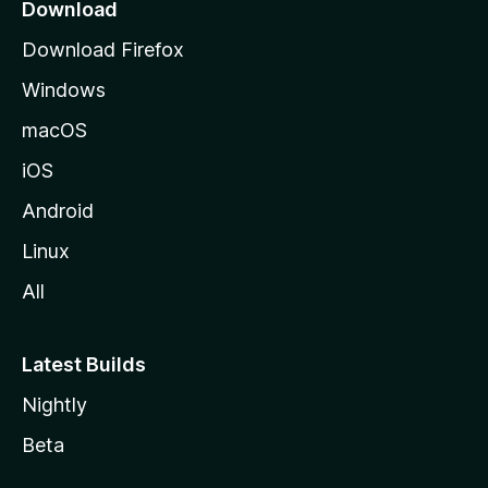
o
Download
d
Download Firefox
e
Windows
M
o
macOS
z
iOS
i
l
Android
l
Linux
a
All
Latest Builds
Nightly
Beta