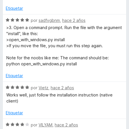
e
o
c
5
r
o
Etiquetar
ó
n
c
4
S
por
sadfvgbnm
,
hace 2 años
o
d
e
>3. Open a command prompt. Run the file with the argument
n
e
v
"install", like this:
1
5
a
>open_with_windows.py install
d
l
>If you move the file, you must run this step again.
e
o
5
r
Note for the noobs like me: The command should be:
ó
python open_with_windows.py install
c
o
Etiquetar
n
5
S
por
Vietz
,
hace 2 años
d
e
Works well, just follow the installation instruction (native
e
v
client)
5
a
l
Etiquetar
o
r
S
por
VILYAM
,
hace 2 años