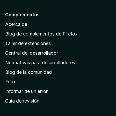
5
a
l
Complementos
a
Acerca de
p
á
Blog de complementos de Firefox
g
Taller de extensiones
i
Central del desarrollador
n
a
Normativas para desarrolladores
d
Blog de la comunidad
e
i
Foro
n
Informar de un error
i
Guía de revisión
c
i