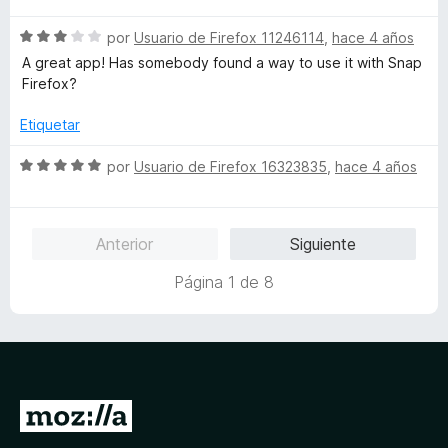
5
5
v
d
S
a
por
Usuario de Firefox 11246114
,
hace 4 años
e
e
l
A great app! Has somebody found a way to use it with Snap
5
v
o
Firefox?
a
r
l
ó
Etiquetar
o
c
r
o
S
por
Usuario de Firefox 16323835
,
hace 4 años
ó
n
e
c
5
v
o
d
a
Anterior
Siguiente
n
e
l
3
5
o
Página 1 de 8
d
r
e
ó
5
c
o
n
5
I
d
r
e