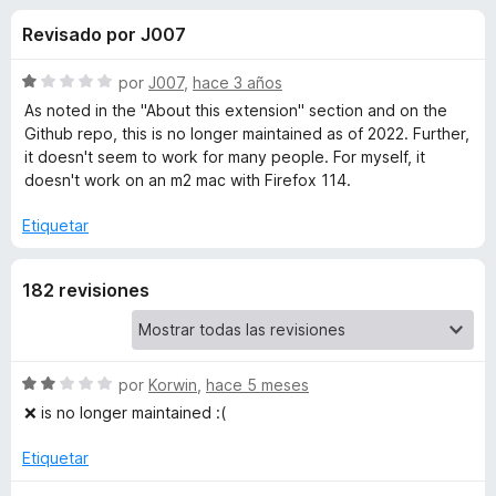
o
n
e
Revisado por J007
3
n
n
,
t
6
S
por
J007
,
hace 3 años
o
e
d
e
As noted in the "About this extension" section and on the
s
e
v
Github repo, this is no longer maintained as of 2022. Further,
5
a
p
it doesn't seem to work for many people. For myself, it
s
l
a
doesn't work on an m2 mac with Firefox 114.
o
r
d
r
Etiquetar
a
ó
F
e
c
i
182 revisiones
o
r
n
O
1
e
d
f
p
e
S
por
Korwin
,
hace 5 meses
o
5
e
❌ is no longer maintained :(
x
e
v
a
Etiquetar
n
l