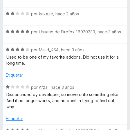
ó
e
c
v
o
S
a
por
kakaze
,
hace 2 años
n
e
l
5
v
o
d
S
a
por
Usuario de Firefox 16920239
,
hace 3 años
r
e
e
l
ó
5
v
o
c
S
a
por
Majid_KSA
,
hace 3 años
r
o
e
l
ó
n
Used to be one of my favorite addons. Did not use it for a
v
o
c
4
long time.
a
r
o
d
l
ó
n
e
Etiquetar
o
c
2
5
r
o
d
S
por
Afzal
,
hace 3 años
ó
n
e
e
Discontinued by developer, so move onto something else.
c
5
5
v
And it no longer works, and no point in trying to find out
o
d
a
why.
n
e
l
4
5
o
Etiquetar
d
r
e
ó