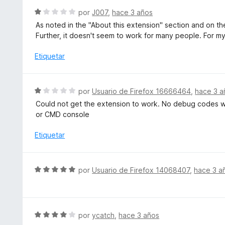
e
r
S
5
por
J007
,
hace 3 años
ó
e
As noted in the "About this extension" section and on the
c
v
Further, it doesn't seem to work for many people. For my
o
a
n
l
Etiquetar
5
o
d
r
e
ó
S
5
por
Usuario de Firefox 16666464
,
hace 3 a
c
e
Could not get the extension to work. No debug codes we
o
v
or CMD console
n
a
1
l
Etiquetar
d
o
e
r
5
ó
S
por
Usuario de Firefox 14068407
,
hace 3 a
c
e
o
v
n
a
1
l
S
por
ycatch
,
hace 3 años
d
o