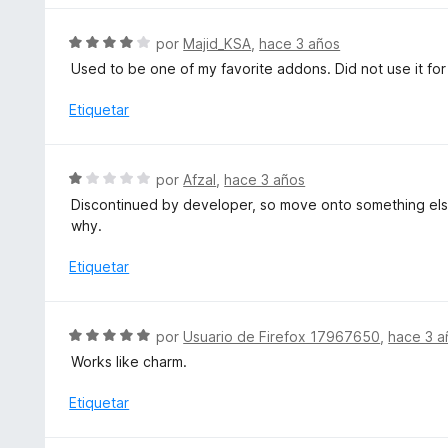
4
ó
a
d
c
l
S
por
Majid_KSA
,
hace 3 años
e
o
o
e
5
Used to be one of my favorite addons. Did not use it for 
n
r
v
2
ó
a
Etiquetar
d
c
l
e
o
o
5
n
r
S
por
Afzal
,
hace 3 años
5
ó
e
d
Discontinued by developer, so move onto something else. 
c
v
e
why.
o
a
5
n
l
Etiquetar
4
o
d
r
e
ó
S
5
por
Usuario de Firefox 17967650
,
hace 3 a
c
e
Works like charm.
o
v
n
a
Etiquetar
1
l
d
o