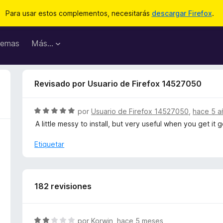
Para usar estos complementos, necesitarás
descargar Firefox
.
emas
Más...
Revisado por Usuario de Firefox 14527050
S
por
Usuario de Firefox 14527050
,
hace 5 a
e
A little messy to install, but very useful when you get it g
v
a
Etiquetar
l
o
r
ó
182 revisiones
c
o
n
S
por
Korwin
,
hace 5 meses