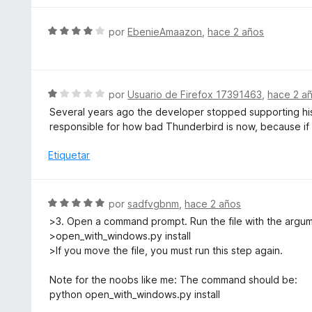
2
o
d
r
S
e
por
EbenieAmaazon
,
hace 2 años
ó
e
5
c
v
o
a
n
l
S
por
Usuario de Firefox 17391463
,
hace 2 a
5
o
e
d
Several years ago the developer stopped supporting his 
r
v
e
responsible for how bad Thunderbird is now, because if 
ó
a
5
c
l
Etiquetar
o
o
n
r
4
ó
S
por
sadfvgbnm
,
hace 2 años
d
c
e
e
>3. Open a command prompt. Run the file with the argument
o
v
5
>open_with_windows.py install
n
a
>If you move the file, you must run this step again.
1
l
d
o
Note for the noobs like me: The command should be:
e
r
python open_with_windows.py install
5
ó