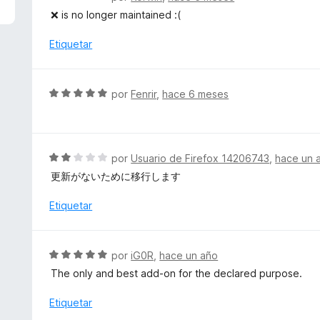
5
e
❌ is no longer maintained :(
d
v
e
a
Etiquetar
5
l
o
r
S
por
Fenrir
,
hace 6 meses
ó
e
c
v
o
a
n
l
S
por
Usuario de Firefox 14206743
,
hace un 
2
o
e
d
更新がないために移行します
r
v
e
ó
a
Etiquetar
5
c
l
o
o
n
r
S
por
iG0R
,
hace un año
5
ó
e
d
The only and best add-on for the declared purpose.
c
v
e
o
a
Etiquetar
5
n
l