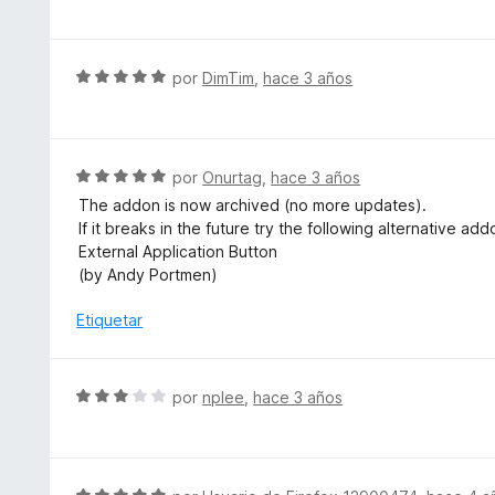
e
e
r
v
5
ó
a
c
l
S
por
DimTim
,
hace 3 años
o
o
e
n
r
v
5
ó
a
d
c
l
S
por
Onurtag
,
hace 3 años
e
o
o
e
5
The addon is now archived (no more updates).
n
r
v
If it breaks in the future try the following alternative add
4
ó
a
External Application Button
d
c
l
(by Andy Portmen)
e
o
o
5
n
r
Etiquetar
5
ó
d
c
e
o
S
por
nplee
,
hace 3 años
5
n
e
5
v
d
a
e
l