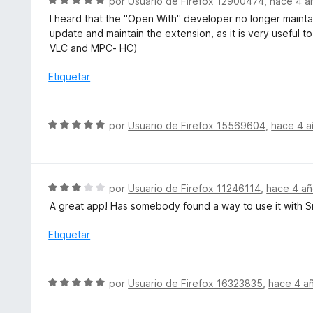
S
por
Usuario de Firefox 12900474
,
hace 4 a
5
o
e
I heard that the "Open With" developer no longer mainta
r
v
update and maintain the extension, as it is very useful
ó
a
VLC and MPC- HC)
c
l
o
o
Etiquetar
n
r
3
ó
d
c
S
por
Usuario de Firefox 15569604
,
hace 4 a
e
o
e
5
n
v
5
a
d
l
S
por
Usuario de Firefox 11246114
,
hace 4 a
e
o
e
5
A great app! Has somebody found a way to use it with S
r
v
ó
a
Etiquetar
c
l
o
o
n
r
S
por
Usuario de Firefox 16323835
,
hace 4 a
5
ó
e
d
c
v