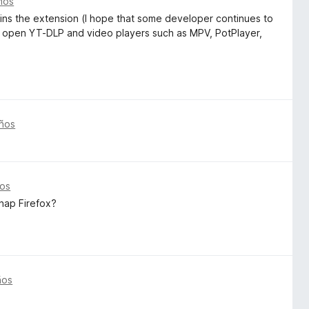
ños
ins the extension (I hope that some developer continues to
 to open YT-DLP and video players such as MPV, PotPlayer,
ños
ños
nap Firefox?
ños