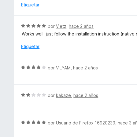
c
Etiquetar
o
n
5
S
por
Vietz
,
hace 2 años
d
e
Works well, just follow the installation instruction (native 
e
v
5
a
Etiquetar
l
o
r
S
por
VILYAM
,
hace 2 años
ó
e
c
v
o
a
n
l
S
por
kakaze
,
hace 2 años
5
o
e
d
r
v
e
ó
a
5
c
l
S
por
Usuario de Firefox 16920239
,
hace 3 a
o
o
e
n
r
v