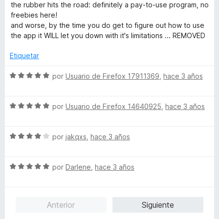
d
l
ó
the rubber hits the road: definitely a pay-to-use program, no
e
o
c
o
freebies here!
5
r
o
and worse, by the time you do get to figure out how to use
ó
n
the app it WILL let you down with it's limitations ... REMOVED
m
c
5
o
d
Etiquetar
n
e
1
5
S
por
Usuario de Firefox 17911369
,
hace 3 años
d
e
e
v
5
S
a
por
Usuario de Firefox 14640925
,
hace 3 años
e
l
v
o
S
a
por
jakqxs
,
hace 3 años
r
e
l
ó
v
o
c
S
a
por
Darlene
,
hace 3 años
r
o
e
l
ó
n
v
o
c
5
a
r
o
d
Anterior
Siguiente
l
ó
n
e
o
c
5