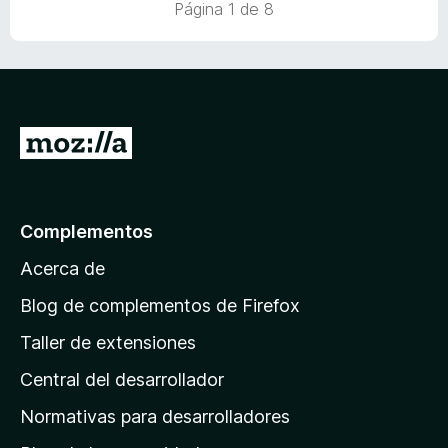
5
Página 1 de 8
r
o
d
ó
n
e
c
4
5
o
d
n
e
5
5
I
d
r
e
5
a
l
Complementos
a
Acerca de
p
á
Blog de complementos de Firefox
g
Taller de extensiones
i
Central del desarrollador
n
a
Normativas para desarrolladores
d