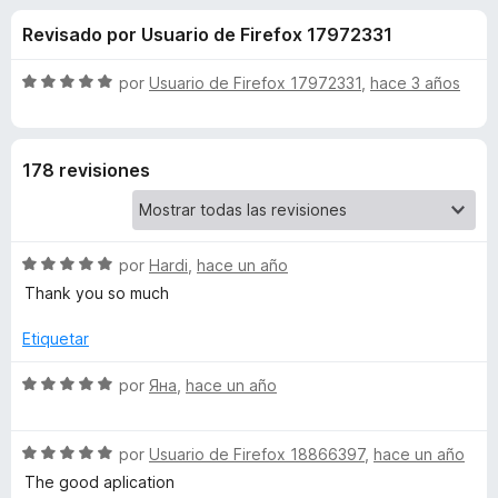
o
n
e
Revisado por Usuario de Firefox 17972331
4
n
n
,
t
3
S
por
Usuario de Firefox 17972331
,
hace 3 años
o
e
d
e
s
e
v
5
a
p
s
178 revisiones
l
a
o
r
d
r
a
ó
F
S
e
por
Hardi
,
hace un año
c
i
e
o
Thank you so much
v
r
n
F
a
5
Etiquetar
e
l
d
f
i
o
S
e
por
Яна
,
hace un año
o
r
e
5
x
l
ó
v
c
S
a
por
Usuario de Firefox 18866397
,
hace un año
o
e
l
e
The good aplication
n