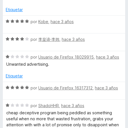
-
n
e
v
o
5
5
a
r
Etiquetar
C
d
l
ó
e
o
c
S
por
Kobe
,
hace 3 años
5
r
o
o
e
ó
n
v
c
5
S
a
por
李皇谛·李炜
,
hace 3 años
n
o
d
e
l
n
e
v
o
v
1
5
S
a
por
Usuario de Firefox 18029915
,
hace 3 años
r
d
e
l
ó
Unwanted advertising.
e
e
v
o
c
5
a
r
o
Etiquetar
l
ó
n
r
o
c
5
S
por
Usuario de Firefox 16317312
,
hace 3 años
r
o
d
e
t
ó
n
e
v
c
4
5
S
a
por
ShadoHHR
,
hace 3 años
.
o
d
e
l
cheap deceptive program being peddled as something
n
e
v
o
useful when no more that wasted frustration, grabs your
1
c
5
a
r
attention with with a lot of promise only to disappoint when