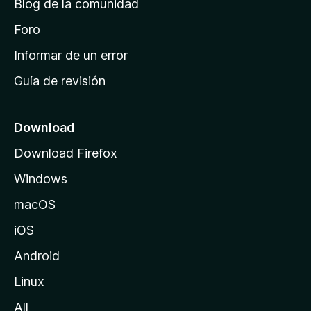
Blog de la comunidad
e
i
Foro
n
Informar de un error
i
Guía de revisión
c
i
o
Download
d
Download Firefox
e
Windows
M
o
macOS
z
iOS
i
l
Android
l
Linux
a
All