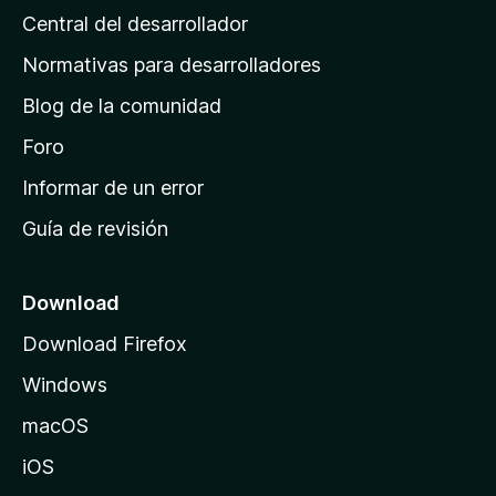
Central del desarrollador
n
a
Normativas para desarrolladores
d
Blog de la comunidad
e
i
Foro
n
Informar de un error
i
Guía de revisión
c
i
o
Download
d
Download Firefox
e
Windows
M
o
macOS
z
iOS
i