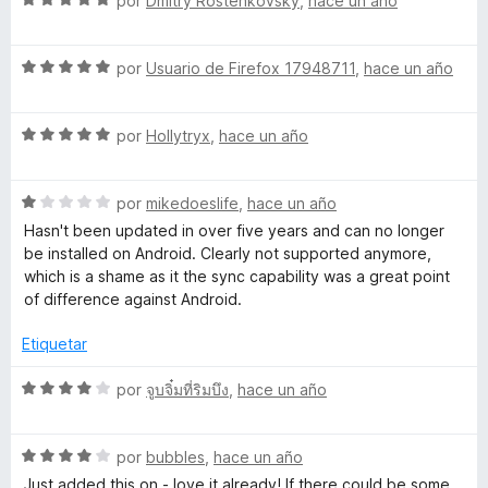
a
por
Dmitry Rostenkovsky
,
hace un año
n
e
l
5
v
o
d
S
a
por
Usuario de Firefox 17948711
,
hace un año
r
e
e
l
ó
5
v
o
c
S
a
por
Hollytryx
,
hace un año
r
o
e
l
ó
n
v
o
c
4
S
a
por
mikedoeslife
,
hace un año
r
o
d
e
l
ó
n
e
Hasn't been updated in over five years and can no longer
v
o
c
5
5
be installed on Android. Clearly not supported anymore,
a
r
o
d
which is a shame as it the sync capability was a great point
l
ó
n
e
of difference against Android.
o
c
5
5
r
o
d
Etiquetar
ó
n
e
c
5
5
S
por
จูบจิ๋มที่ริมบึง
,
hace un año
o
d
e
n
e
v
1
5
S
a
por
bubbles
,
hace un año
d
e
l
Just added this on - love it already! If there could be some