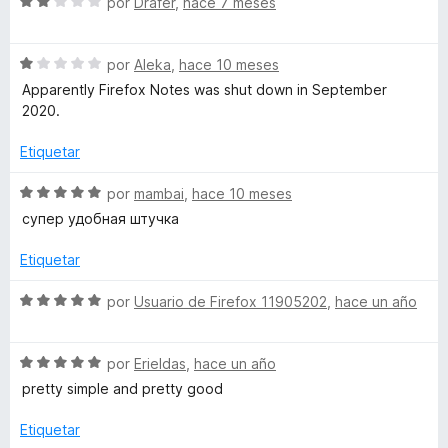
S
a
por
Drafer
,
hace 7 meses
5
e
l
s
d
v
o
e
S
a
por
Aleka
,
hace 10 meses
r
b
5
e
l
ó
Apparently Firefox Notes was shut down in September
v
o
c
2020.
y
a
r
o
l
ó
n
Etiquetar
o
c
5
F
r
o
d
S
por
mambai
,
hace 10 meses
ó
n
e
e
супер удобная штучка
i
c
2
5
v
o
d
a
Etiquetar
r
n
e
l
1
5
o
S
por
Usuario de Firefox 11905202
,
hace un año
d
e
r
e
e
ó
v
5
c
S
a
por
Erieldas
,
hace un año
f
o
e
l
pretty simple and pretty good
n
v
o
o
5
a
r
Etiquetar
d
l
ó