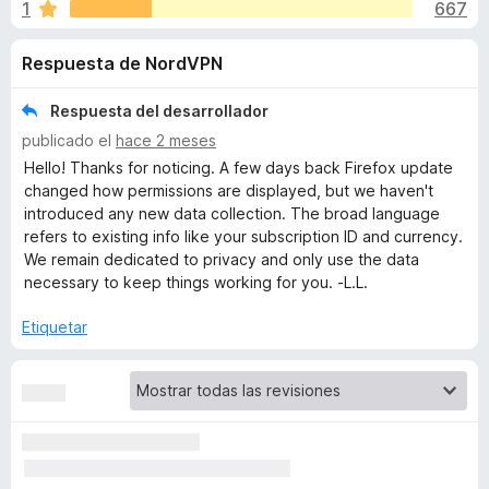
o
1
667
o
e
n
n
n
Respuesta de NordVPN
3
t
,
o
e
7
Respuesta del desarrollador
s
d
publicado el
hace 2 meses
p
s
e
Hello! Thanks for noticing. A few days back Firefox update
a
5
changed how permissions are displayed, but we haven't
r
d
introduced any new data collection. The broad language
a
refers to existing info like your subscription ID and currency.
F
We remain dedicated to privacy and only use the data
e
i
necessary to keep things working for you. -L.L.
r
N
Etiquetar
e
f
o
o
x
r
d