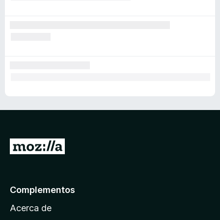
I
r
a
l
Complementos
a
Acerca de
p