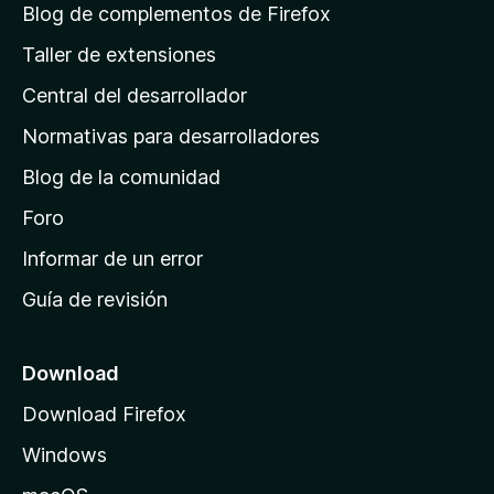
á
Blog de complementos de Firefox
g
Taller de extensiones
i
Central del desarrollador
n
a
Normativas para desarrolladores
d
Blog de la comunidad
e
i
Foro
n
Informar de un error
i
Guía de revisión
c
i
o
Download
d
Download Firefox
e
Windows
M
o