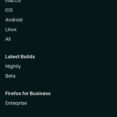
macOS
z
iOS
i
l
Android
l
Linux
a
All
Latest Builds
Nightly
Beta
Firefox for Business
Enterprise