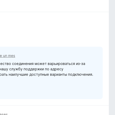
e un mes
чество соединения может варьироваться из-за
 нашу службу поддержки по адресу
брать наилучшие доступные варианты подключения.
eses