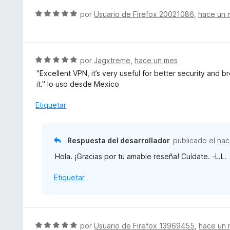
d
c
l
S
por
Usuario de Firefox 20021086
,
hace un 
e
o
o
e
5
n
r
v
5
ó
a
d
c
l
S
por
Jagxtreme
,
hace un mes
e
o
o
e
5
"Excellent VPN, it’s very useful for better security and 
n
r
v
it." lo uso desde Mexico
5
ó
a
d
c
l
Etiquetar
e
o
o
5
n
r
5
ó
Respuesta del desarrollador
publicado el
hac
d
c
e
Hola. ¡Gracias por tu amable reseña! Cuídate. -L.L.
o
5
n
Etiquetar
5
d
e
5
S
por
Usuario de Firefox 13969455
,
hace un