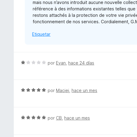
e
mais nous n’avons introduit aucune nouvelle colle
o
5
référence à des informations existantes telles que
n
restons attachés à la protection de votre vie privé
1
fonctionnement de nos services. Cordialement, G.
d
e
Etiquetar
5
S
por
Evan
,
hace 24 días
e
v
a
l
S
por
Maciej
,
hace un mes
o
e
r
v
ó
a
c
l
S
por
CB
,
hace un mes
o
o
e
n
r
v
1
ó
a