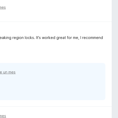
mes
breaking region locks. It's worked great for me, I recommend
e un mes
 mes