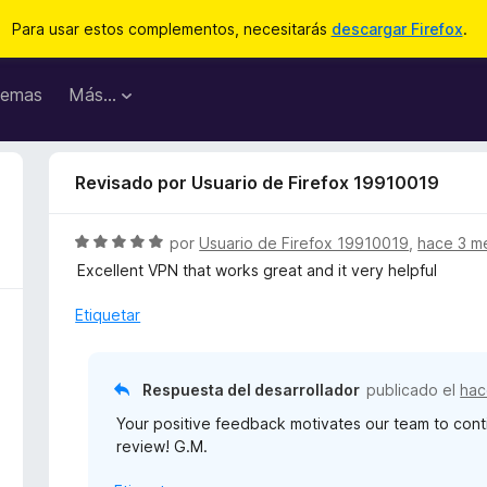
Para usar estos complementos, necesitarás
descargar Firefox
.
emas
Más...
Revisado por Usuario de Firefox 19910019
S
por
Usuario de Firefox 19910019
,
hace 3 m
e
Excellent VPN that works great and it very helpful
v
a
Etiquetar
l
o
r
Respuesta del desarrollador
publicado el
hac
ó
Your positive feedback motivates our team to cont
c
review! G.M.
o
n