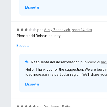
e
o
5
Etiquetar
n
5
d
e
5
S
por
Vitaly Zdanevich
,
hace 14 días
e
Please add Belarus country.
v
a
Etiquetar
l
o
r
Respuesta del desarrollador
publicado el
hac
ó
Hello. Thank you for the suggestion. We are buil
c
load increase in a particular region. We'll share y
o
n
Etiquetar
3
d
e
5
S
por
RyL
,
hace 15 días