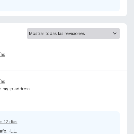
ías
ías
to my ip address
e 12 días
fe. -L.L.