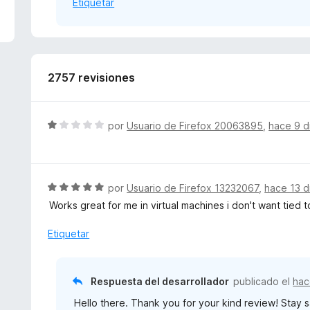
Etiquetar
5
d
e
5
2757 revisiones
S
por
Usuario de Firefox 20063895
,
hace 9 d
e
v
a
l
S
por
Usuario de Firefox 13232067
,
hace 13 d
o
e
Works great for me in virtual machines i don't want tied 
r
v
ó
a
Etiquetar
c
l
o
o
n
r
Respuesta del desarrollador
publicado el
hac
1
ó
d
Hello there. Thank you for your kind review! Stay sa
c