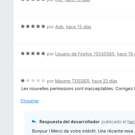
e
v
a
l
S
por
Asib
,
hace 15 días
o
e
r
v
ó
a
c
l
S
por
Usuario de Firefox 15550585
,
hace 19 
o
o
e
n
r
v
5
ó
a
d
c
l
S
por
Maxime TEISSIER
,
hace 22 días
e
o
o
e
5
Les nouvelles permissions sont inacceptables. Corrigez l
n
r
v
5
ó
a
Etiquetar
d
c
l
e
o
o
5
n
r
Respuesta del desarrollador
publicado el
hac
5
ó
d
Bonjour ! Merci de votre intérêt. Une récente mise à
c