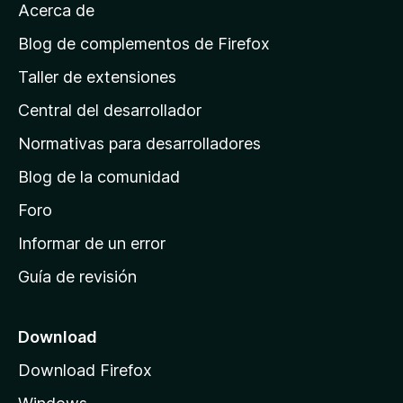
Acerca de
p
á
Blog de complementos de Firefox
g
Taller de extensiones
i
Central del desarrollador
n
a
Normativas para desarrolladores
d
Blog de la comunidad
e
i
Foro
n
Informar de un error
i
Guía de revisión
c
i
o
Download
d
Download Firefox
e