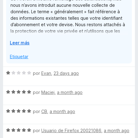
s
e
nous n’avons introduit aucune nouvelle collecte de
1
5
données. Le terme « généralement » fait référence à
d
i
des informations existantes telles que votre identifiant
e
d’abonnement et votre devise. Nous restons attachés à
5
o
la protection de votre vie privée et n’utilisons que les
données nécessaires au bon fonctionnement de nos
E
Leer más
n
services. Cordialement, G.M.
x
p
Etiquetar
f
a
n
S
o
por
Evan
,
23 days ago
d
e
i
v
r
r
S
a
por
Maciej
,
a month ago
a
e
l
F
v
o
S
a
por
CB
,
a month ago
r
e
i
l
ó
v
o
c
S
a
por
Usuario de Firefox 20021086
,
a month ago
r
o
r
e
l
ó
n