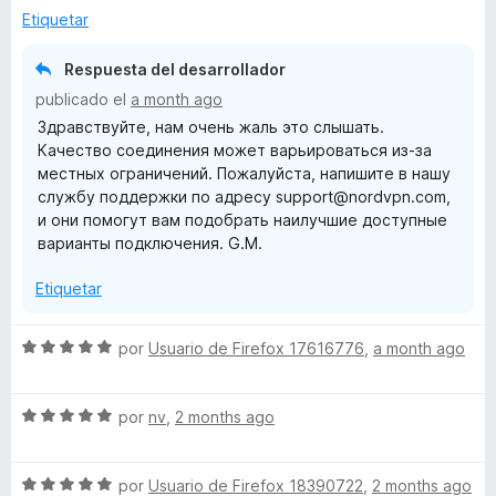
a
r
Etiquetar
l
ó
o
c
Respuesta del desarrollador
r
o
publicado el
a month ago
ó
n
Здравствуйте, нам очень жаль это слышать.
c
5
Качество соединения может варьироваться из-за
o
d
местных ограничений. Пожалуйста, напишите в нашу
n
e
службу поддержки по адресу support@nordvpn.com,
1
5
и они помогут вам подобрать наилучшие доступные
d
варианты подключения. G.M.
e
5
Etiquetar
S
por
Usuario de Firefox 17616776
,
a month ago
e
v
S
a
por
nv
,
2 months ago
e
l
v
o
S
a
por
Usuario de Firefox 18390722
,
2 months ago
r