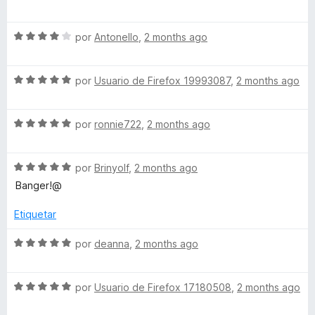
e
l
ó
v
o
c
S
a
por
Antonello
,
2 months ago
r
o
e
l
ó
n
v
o
c
5
S
a
por
Usuario de Firefox 19993087
,
2 months ago
r
o
d
e
l
ó
n
e
v
o
c
5
5
S
a
por
ronnie722
,
2 months ago
r
o
d
e
l
ó
n
e
v
o
c
5
5
S
a
por
Brinyolf
,
2 months ago
r
o
d
e
l
ó
n
e
Banger!@
v
o
c
4
5
a
r
o
d
Etiquetar
l
ó
n
e
o
c
5
5
S
por
deanna
,
2 months ago
r
o
d
e
ó
n
e
v
c
5
5
S
a
por
Usuario de Firefox 17180508
,
2 months ago
o
d
e
l
n