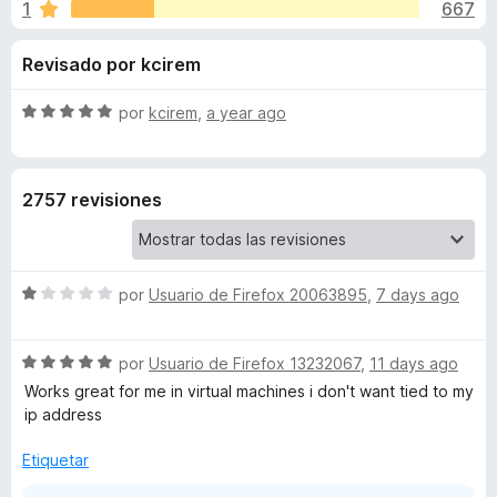
o
1
667
o
e
n
n
n
Revisado por kcirem
3
t
,
o
e
7
S
por
kcirem
,
a year ago
s
d
e
p
s
e
v
a
5
a
2757 revisiones
l
r
d
o
a
r
F
e
ó
i
S
por
Usuario de Firefox 20063895
,
7 days ago
c
r
e
N
o
e
v
n
S
a
por
Usuario de Firefox 13232067
,
11 days ago
f
5
o
e
l
d
Works great for me in virtual machines i don't want tied to my
o
v
o
e
ip address
x
r
a
r
5
l
ó
Etiquetar
d
o
c