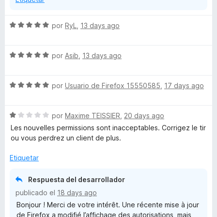
e
r
5
S
por
RyL
,
13 days ago
o
e
v
x
S
a
por
Asib
,
13 days ago
e
l
v
o
y
S
a
por
Usuario de Firefox 15550585
,
17 days ago
r
e
l
ó
e
v
o
c
S
a
por
Maxime TEISSIER
,
20 days ago
r
o
x
e
l
ó
n
Les nouvelles permissions sont inacceptables. Corrigez le tir
v
o
c
5
ou vous perdrez un client de plus.
a
r
t
o
d
l
ó
n
e
Etiquetar
o
c
5
5
e
r
o
d
Respuesta del desarrollador
ó
n
e
publicado el
n
18 days ago
c
5
5
Bonjour ! Merci de votre intérêt. Une récente mise à jour
o
d
de Firefox a modifié l’affichage des autorisations, mais
n