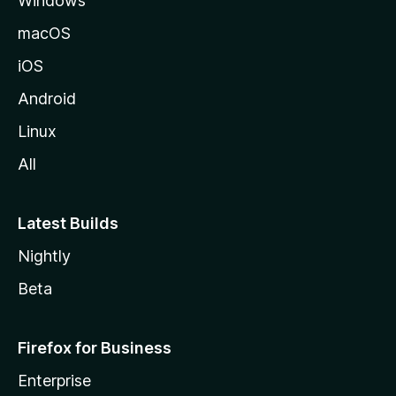
Windows
M
o
macOS
z
iOS
i
l
Android
l
Linux
a
All
Latest Builds
Nightly
Beta
Firefox for Business
Enterprise