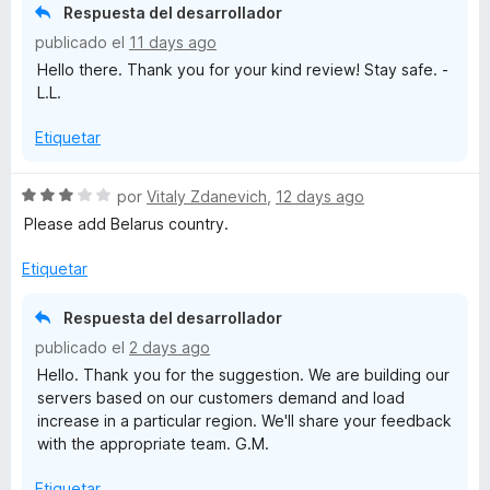
r
o
Respuesta del desarrollador
ó
n
V
publicado el
11 days ago
c
1
Hello there. Thank you for your kind review! Stay safe. -
o
d
P
L.L.
n
e
5
5
Etiquetar
N
d
e
5
-
S
por
Vitaly Zdanevich
,
12 days ago
e
Please add Belarus country.
v
a
a
Etiquetar
l
V
o
Respuesta del desarrollador
r
publicado el
P
2 days ago
ó
Hello. Thank you for the suggestion. We are building our
c
servers based on our customers demand and load
N
o
increase in a particular region. We'll share your feedback
n
with the appropriate team. G.M.
3
p
d
Etiquetar