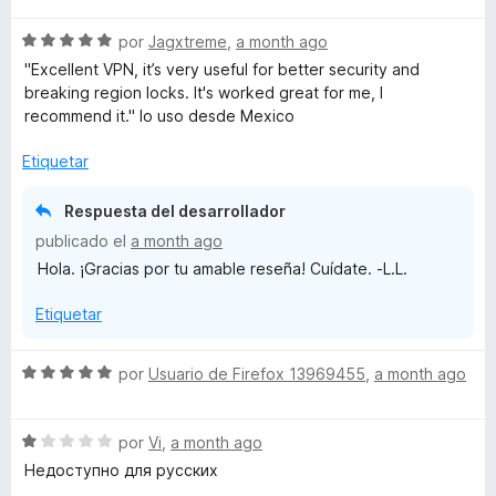
v
o
c
1
e
S
a
por
Jagxtreme
,
a month ago
r
o
d
e
l
ó
n
e
"Excellent VPN, it’s very useful for better security and
f
v
o
c
5
5
breaking region locks. It's worked great for me, I
a
r
o
d
recommend it." lo uso desde Mexico
l
ó
n
e
o
o
c
5
5
Etiquetar
r
o
d
x
ó
n
e
Respuesta del desarrollador
c
5
5
publicado el
a month ago
o
d
Hola. ¡Gracias por tu amable reseña! Cuídate. -L.L.
n
e
5
5
Etiquetar
d
e
5
S
por
Usuario de Firefox 13969455
,
a month ago
e
v
S
a
por
Vi
,
a month ago
e
l
Недоступно для русских
v
o