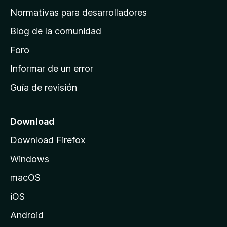
a
Normativas para desarrolladores
d
Blog de la comunidad
e
i
Foro
n
Informar de un error
i
Guía de revisión
c
i
o
Download
d
Download Firefox
e
Windows
M
o
macOS
z
iOS
i
l
Android