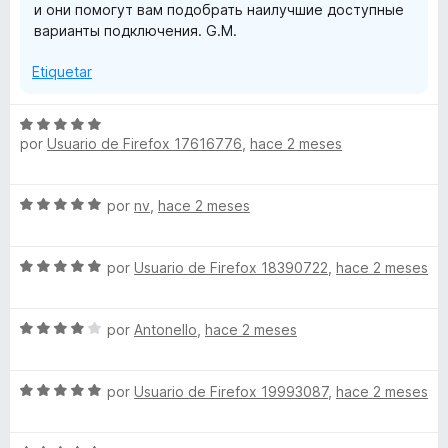
и они помогут вам подобрать наилучшие доступные
d
варианты подключения. G.M.
e
5
Etiquetar
S
por
Usuario de Firefox 17616776
,
hace 2 meses
e
v
a
S
por
nv
,
hace 2 meses
l
e
o
v
r
S
a
por
Usuario de Firefox 18390722
,
hace 2 meses
ó
e
l
c
v
o
o
S
a
por
Antonello
,
hace 2 meses
r
n
e
l
ó
5
v
o
c
d
S
a
por
Usuario de Firefox 19993087
,
hace 2 meses
r
o
e
e
l
ó
n
5
v
o
c
5