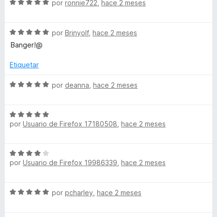
S
a
por
ronnie722
,
hace 2 meses
r
o
d
e
l
ó
n
e
v
o
c
5
5
S
a
por
Brinyolf
,
hace 2 meses
r
o
d
e
l
ó
n
e
Banger!@
v
o
c
4
5
a
r
o
d
Etiquetar
l
ó
n
e
o
c
5
5
S
por
deanna
,
hace 2 meses
r
o
d
e
ó
n
e
v
c
5
5
S
a
o
por
Usuario de Firefox 17180508
,
hace 2 meses
d
e
l
n
e
v
o
5
5
a
r
S
d
l
ó
por
Usuario de Firefox 19986339
,
hace 2 meses
e
e
o
c
v
5
r
o
a
ó
n
S
por
pcharley
,
hace 2 meses
l
c
5
e
o
o
d
v
r
n
e