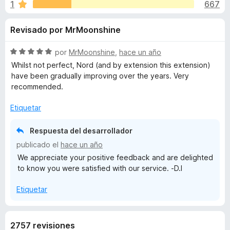
o
1
667
o
e
n
n
n
Revisado por MrMoonshine
3
t
,
o
e
7
S
por
MrMoonshine
,
hace un año
s
d
e
Whilst not perfect, Nord (and by extension this extension)
p
s
e
v
have been gradually improving over the years. Very
a
5
a
recommended.
l
r
d
o
a
Etiquetar
r
F
e
ó
Respuesta del desarrollador
i
c
r
publicado el
hace un año
N
o
e
We appreciate your positive feedback and are delighted
n
to know you were satisfied with our service. -D.I
f
5
o
d
o
Etiquetar
e
x
r
5
d
2757 revisiones