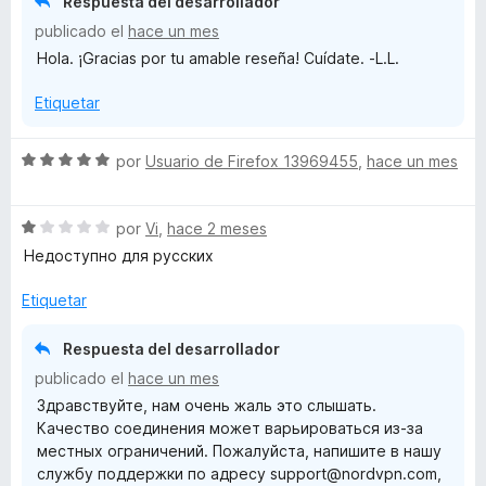
Respuesta del desarrollador
c
5
5
publicado el
hace un mes
o
d
Hola. ¡Gracias por tu amable reseña! Cuídate. -L.L.
n
e
5
5
Etiquetar
d
e
5
S
por
Usuario de Firefox 13969455
,
hace un mes
e
v
S
a
por
Vi
,
hace 2 meses
e
l
Недоступно для русских
v
o
a
r
Etiquetar
l
ó
o
c
Respuesta del desarrollador
r
o
publicado el
hace un mes
ó
n
Здравствуйте, нам очень жаль это слышать.
c
5
Качество соединения может варьироваться из-за
o
d
местных ограничений. Пожалуйста, напишите в нашу
n
e
службу поддержки по адресу support@nordvpn.com,
1
5