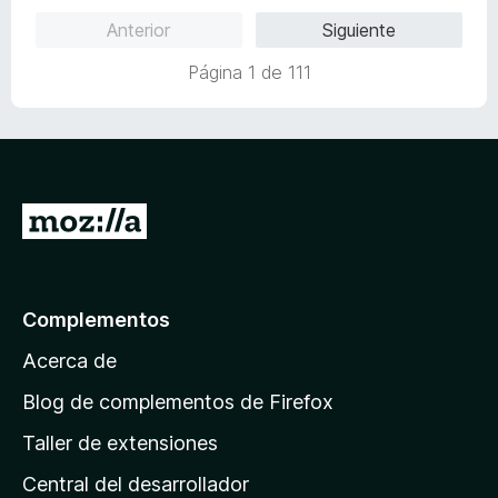
a
ó
5
5
Anterior
Siguiente
l
c
d
o
o
e
Página 1 de 111
r
n
5
ó
4
c
d
o
e
n
5
5
I
d
r
e
5
a
l
Complementos
a
Acerca de
p
á
Blog de complementos de Firefox
g
Taller de extensiones
i
Central del desarrollador
n