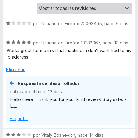
V
S
por
Usuario de Firefox 20063895
,
hace 9 días
P
e
v
N
S
a
por
Usuario de Firefox 13232067
,
hace 13 días
e
l
Works great for me in virtual machines i don't want tied to my
-
v
o
ip address
a
r
l
a
ó
Etiquetar
o
c
r
o
V
Respuesta del desarrollador
ó
n
publicado el
hace 12 días
c
1
P
Hello there. Thank you for your kind review! Stay safe. -
o
d
L.L.
n
e
N
5
5
Etiquetar
d
e
p
5
S
por
Vitaly Zdanevich
,
hace 14 días