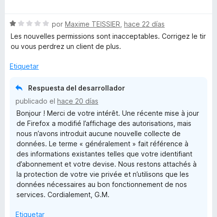
s
e
l
ó
v
o
c
i
S
a
por
Maxime TEISSIER
,
hace 22 días
r
o
e
l
ó
n
Les nouvelles permissions sont inacceptables. Corrigez le tir
v
o
c
5
o
ou vous perdrez un client de plus.
a
r
o
d
l
ó
n
e
Etiquetar
n
o
c
5
5
r
o
d
Respuesta del desarrollador
f
ó
n
e
publicado el
hace 20 días
c
5
5
Bonjour ! Merci de votre intérêt. Une récente mise à jour
o
o
d
de Firefox a modifié l’affichage des autorisations, mais
n
e
nous n’avons introduit aucune nouvelle collecte de
1
5
r
données. Le terme « généralement » fait référence à
d
des informations existantes telles que votre identifiant
e
F
d’abonnement et votre devise. Nous restons attachés à
5
la protection de votre vie privée et n’utilisons que les
données nécessaires au bon fonctionnement de nos
i
services. Cordialement, G.M.
r
Etiquetar