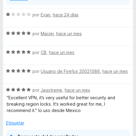
e
S
por
Evan
,
hace 24 días
e
f
v
S
a
por
Maciej
,
hace un mes
o
e
l
v
o
S
a
por
CB
,
hace un mes
r
x
e
l
ó
v
o
c
S
a
por
Usuario de Firefox 20021086
,
hace un mes
r
o
e
l
ó
n
v
o
c
1
S
a
por
Jagxtreme
,
hace un mes
r
o
d
e
l
ó
n
e
"Excellent VPN, it’s very useful for better security and
v
o
c
5
5
breaking region locks. It's worked great for me, I
a
r
o
d
recommend it." lo uso desde Mexico
l
ó
n
e
o
c
5
5
Etiquetar
r
o
d
ó
n
e