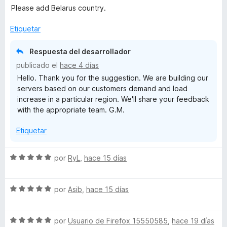
e
r
Please add Belarus country.
v
a
Etiquetar
o
l
o
Respuesta del desarrollador
x
r
publicado el
hace 4 días
ó
Hello. Thank you for the suggestion. We are building our
c
y
servers based on our customers demand and load
o
increase in a particular region. We'll share your feedback
n
e
with the appropriate team. G.M.
3
d
x
Etiquetar
e
5
t
S
por
RyL
,
hace 15 días
e
e
v
S
a
por
Asib
,
hace 15 días
e
l
n
v
o
S
a
por
Usuario de Firefox 15550585
,
hace 19 días
r