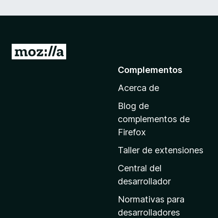
I
r
Complementos
a
Acerca de
l
a
Blog de
p
complementos de
á
Firefox
g
Taller de extensiones
i
n
Central del
a
desarrollador
d
Normativas para
e
desarrolladores