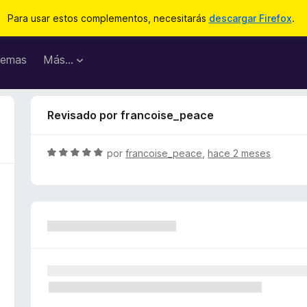
Para usar estos complementos, necesitarás
descargar Firefox
.
emas
Más...
Revisado por francoise_peace
S
por
francoise_peace
,
hace 2 meses
e
v
a
l
o
r
ó
c
o
n