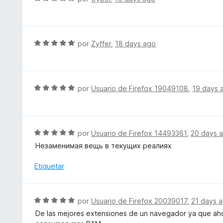
5
n
e
2
v
d
a
e
l
S
por
Zyffer
,
18 days ago
5
o
e
r
v
ó
a
c
l
S
por
Usuario de Firefox 19049108
,
19 days 
o
o
e
n
r
v
5
ó
a
d
c
l
S
por
Usuario de Firefox 14493361
,
20 days 
e
o
o
e
5
Незаменимая вещь в текущих реалиях
n
r
v
5
ó
a
Etiquetar
d
c
l
e
o
o
5
n
r
S
por
Usuario de Firefox 20039017
,
21 days 
5
ó
e
d
De las mejores extensiones de un navegador ya que ahorr
c
v