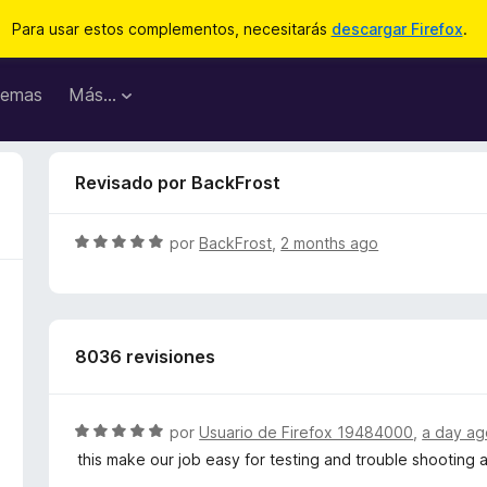
Para usar estos complementos, necesitarás
descargar Firefox
.
emas
Más...
Revisado por BackFrost
S
por
BackFrost
,
2 months ago
e
v
a
l
8036 revisiones
o
r
ó
c
S
por
Usuario de Firefox 19484000
,
a day ag
o
e
this make our job easy for testing and trouble shooting a
n
v