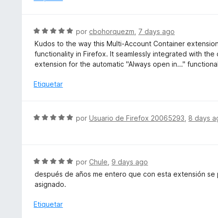
o
o
5
n
r
1
ó
S
por
cbohorquezm
,
7 days ago
d
c
e
e
Kudos to the way this Multi-Account Container extensio
o
v
5
functionality in Firefox. It seamlessly integrated with the 
n
a
extension for the automatic "Always open in..." functional
5
l
d
o
Etiquetar
e
r
5
ó
c
S
por
Usuario de Firefox 20065293
,
8 days a
o
e
n
v
5
a
d
l
S
por
Chule
,
9 days ago
e
o
e
5
después de años me entero que con esta extensión se 
r
v
asignado.
ó
a
c
l
Etiquetar
o
o