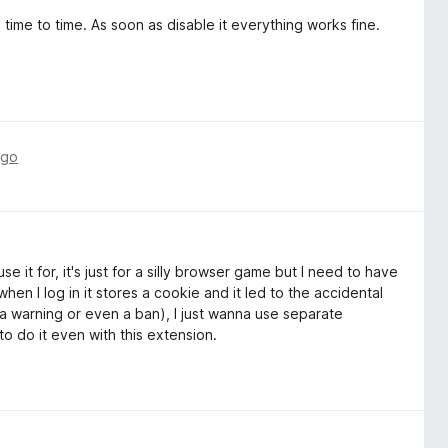
time to time. As soon as disable it everything works fine.
ago
e it for, it's just for a silly browser game but I need to have
en I log in it stores a cookie and it led to the accidental
 a warning or even a ban), I just wanna use separate
o do it even with this extension.