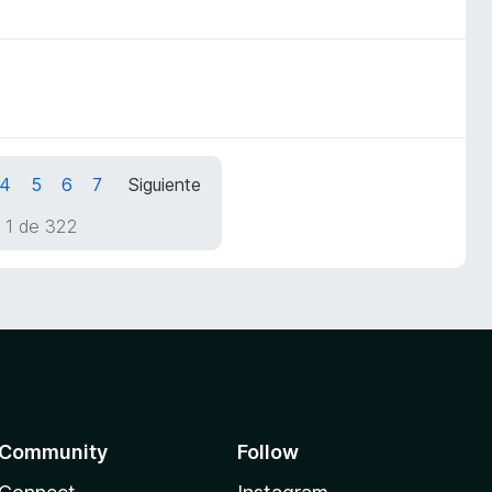
4
5
6
7
Siguiente
 1 de 322
Community
Follow