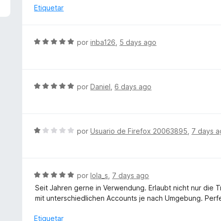
5
a
Etiquetar
d
l
e
o
5
r
S
por
inba126
,
5 days ago
ó
e
c
v
o
a
n
l
S
por
Daniel
,
6 days ago
5
o
e
d
r
v
e
ó
a
5
c
l
S
por
Usuario de Firefox 20063895
,
7 days 
o
o
e
n
r
v
5
ó
a
d
c
l
S
por
lola_s
,
7 days ago
e
o
o
e
5
Seit Jahren gerne in Verwendung. Erlaubt nicht nur di
n
r
v
mit unterschiedlichen Accounts je nach Umgebung. Perf
5
ó
a
d
c
l
Etiquetar
e