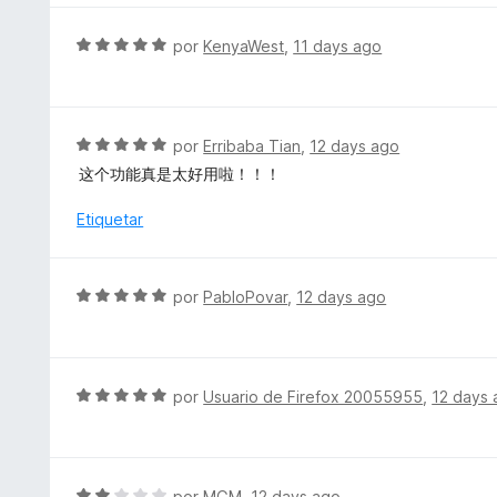
n
r
5
ó
S
por
KenyaWest
,
11 days ago
d
c
e
e
o
v
5
n
a
5
l
S
por
Erribaba Tian
,
12 days ago
d
o
e
e
这个功能真是太好用啦！！！
r
v
5
ó
a
Etiquetar
c
l
o
o
n
r
S
por
PabloPovar
,
12 days ago
5
ó
e
d
c
v
e
o
a
5
n
l
S
por
Usuario de Firefox 20055955
,
12 days
5
o
e
d
r
v
e
ó
a
5
c
l
S
por
MGM
,
12 days ago