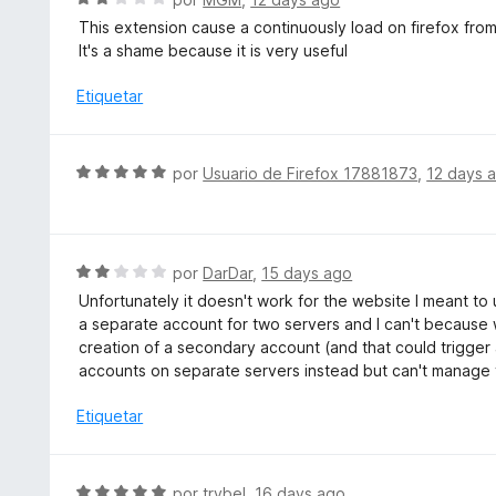
o
o
e
This extension cause a continuously load on firefox from 
n
r
v
It's a shame because it is very useful
5
ó
a
d
c
l
Etiquetar
e
o
o
5
n
r
5
ó
S
por
Usuario de Firefox 17881873
,
12 days 
d
c
e
e
o
v
5
n
a
2
l
S
por
DarDar
,
15 days ago
d
o
e
e
Unfortunately it doesn't work for the website I meant to us
r
v
5
a separate account for two servers and I can't because wh
ó
a
creation of a secondary account (and that could trigger
c
l
accounts on separate servers instead but can't manage t
o
o
n
r
Etiquetar
5
ó
d
c
e
o
S
por
trybel
,
16 days ago