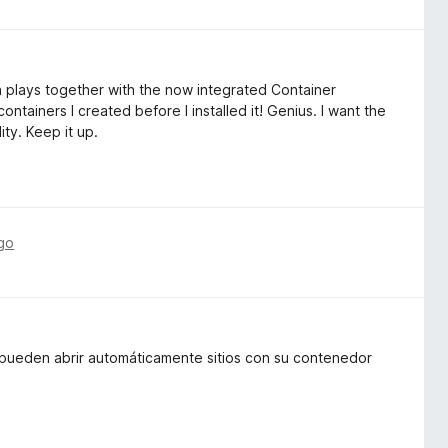
n plays together with the now integrated Container
containers I created before I installed it! Genius. I want the
ity. Keep it up.
go
pueden abrir automáticamente sitios con su contenedor