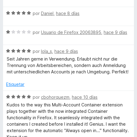
e
c
5
v
f
o
d
S
a
por
Daniel
,
hace 8 días
n
e
e
l
o
5
5
v
o
d
S
a
por
Usuario de Firefox 20063895
,
hace 9 días
r
e
e
x
l
ó
5
v
o
c
S
a
por
lola_s
,
hace 9 días
r
o
M
e
l
ó
n
Seit Jahren gerne in Verwendung. Erlaubt nicht nur die
v
o
c
5
Trennung von Arbeitsbereichen, sondern auch Anmeldung
u
a
r
o
d
mit unterschiedlichen Accounts je nach Umgebung. Perfekt!
l
ó
n
e
l
o
c
5
5
Etiquetar
r
o
d
ó
n
e
S
t
por
cbohorquezm
,
hace 10 días
c
1
5
e
Kudos to the way this Multi-Account Container extension
o
d
v
plays together with the now integrated Container
i
n
e
a
functionality in Firefox. It seamlessly integrated with the
5
5
l
containers I created before I installed it! Genius. I want the
-
d
o
extension for the automatic "Always open in..." functionality.
e
r
Keep it up.