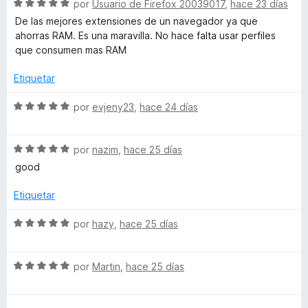
o
c
5
5
S
por
Usuario de Firefox 20039017
,
hace 23 días
r
o
d
e
De las mejores extensiones de un navegador ya que
ó
n
e
v
ahorras RAM. Es una maravilla. No hace falta usar perfiles
c
5
5
a
que consumen mas RAM
o
d
l
n
e
o
Etiquetar
5
5
r
d
ó
S
por
evjeny23
,
hace 24 días
e
c
e
5
o
v
n
S
a
por
nazim
,
hace 25 días
5
e
l
good
d
v
o
e
a
r
Etiquetar
5
l
ó
o
c
S
por
hazy
,
hace 25 días
r
o
e
ó
n
v
c
5
S
a
por
Martin
,
hace 25 días
o
d
e
l
n
e
v
o
5