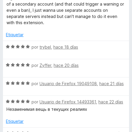
o
c
of a secondary account (and that could trigger a warning or
r
o
even a ban), I just wanna use separate accounts on
ó
n
separate servers instead but can't manage to do it even
c
5
with this extension.
o
d
n
e
Etiquetar
2
5
d
S
por
trybel
,
hace 18 días
e
e
5
v
S
a
por
Zyffer
,
hace 20 días
e
l
v
o
S
a
por
Usuario de Firefox 19049108
,
hace 21 días
r
e
l
ó
v
o
c
S
a
por
Usuario de Firefox 14493361
,
hace 22 días
r
o
e
l
ó
n
Незаменимая вещь в текущих реалиях
v
o
c
5
a
r
o
d
Etiquetar
l
ó
n
e