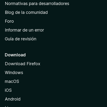
a
Normativas para desarrolladores
d
Blog de la comunidad
e
i
Foro
n
Informar de un error
i
Guía de revisión
c
i
o
Download
d
Download Firefox
e
Windows
M
o
macOS
z
iOS
i
l
Android
l