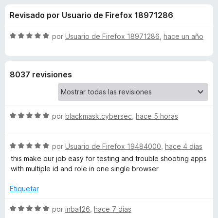
o
n
e
Revisado por Usuario de Firefox 18971286
4
n
n
,
t
6
S
por
Usuario de Firefox 18971286
,
hace un año
o
e
d
e
s
e
v
5
a
p
s
8037 revisiones
l
a
o
r
d
r
a
ó
F
S
e
por
blackmask.cybersec
,
hace 5 horas
c
i
e
o
v
r
n
F
S
a
por
Usuario de Firefox 19484000
,
hace 4 días
5
e
e
l
d
this make our job easy for testing and trouble shooting apps
f
i
v
o
e
with multiple id and role in one single browser
o
a
r
5
x
r
l
ó
Etiquetar
o
c
r
o
S
e
por
inba126
,
hace 7 días
ó
n