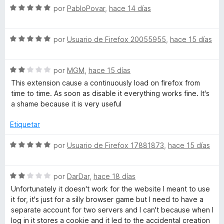
n
o
c
S
por
PabloPovar
,
hace 14 días
r
o
e
t
ó
n
v
c
5
S
a
por
Usuario de Firefox 20055955
,
hace 15 días
a
o
d
e
l
n
e
v
o
5
5
S
a
por
MGM
,
hace 15 días
r
i
d
e
l
ó
This extension cause a continuously load on firefox from
e
v
o
c
time to time. As soon as disable it everything works fine. It's
n
5
a
r
o
a shame because it is very useful
l
ó
n
e
o
c
5
Etiquetar
r
o
d
r
ó
n
e
S
por
Usuario de Firefox 17881873
,
hace 15 días
c
5
5
e
o
d
v
s
n
e
S
a
por
DarDar
,
hace 18 días
2
5
e
l
Unfortunately it doesn't work for the website I meant to use
d
v
o
it for, it's just for a silly browser game but I need to have a
e
a
r
separate account for two servers and I can't because when I
5
l
ó
log in it stores a cookie and it led to the accidental creation