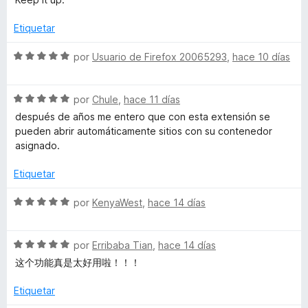
5
A
ó
c
Etiquetar
o
c
n
S
por
Usuario de Firefox 20065293
,
hace 10 días
5
e
c
d
v
e
S
a
por
Chule
,
hace 11 días
o
5
e
l
después de años me entero que con esta extensión se
v
o
pueden abrir automáticamente sitios con su contenedor
u
a
r
asignado.
l
ó
o
c
Etiquetar
n
r
o
ó
n
S
por
KenyaWest
,
hace 14 días
t
c
5
e
o
d
v
C
n
e
S
a
por
Erribaba Tian
,
hace 14 días
5
5
e
l
这个功能真是太好用啦！！！
d
v
o
o
e
a
r
Etiquetar
5
l
ó