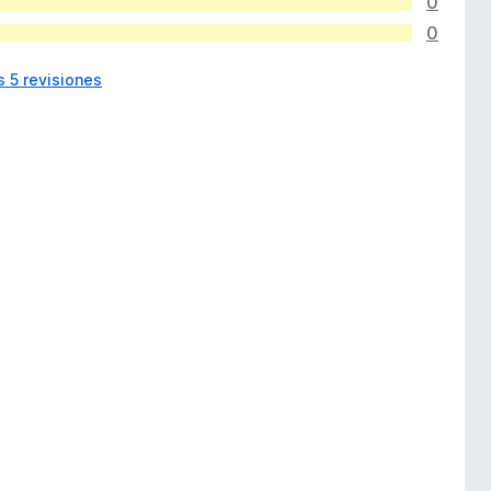
0
0
s 5 revisiones