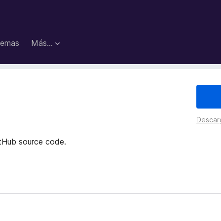
emas
Más...
Descar
itHub source code.