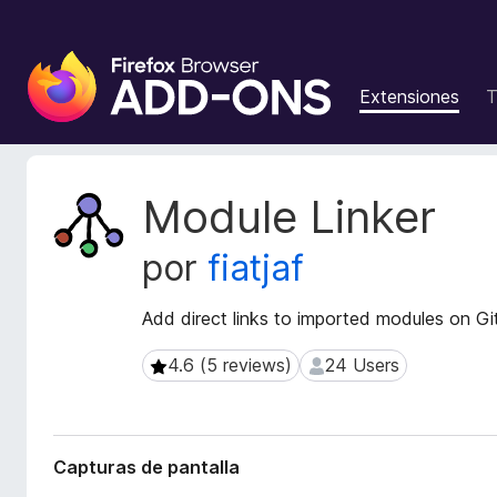
B
u
Extensiones
T
s
c
a
d
M
Module Linker
o
e
t
r
por
fiatjaf
a
d
d
e
a
Add direct links to imported modules on G
c
t
o
a
4.6 (5 reviews)
24 Users
4.6 (5 reviews)
24 Users
m
d
p
e
l
l
a
e
Capturas de pantalla
e
m