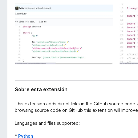
x
e
t
n
e
t
n
o
s
i
s
ó
p
n
a
r
a
F
i
r
Sobre esta extensión
e
f
This extension adds direct links in the GitHub source code v
o
browsing source code on GitHub this extension will improve 
x
Languages and files supported:
*
Python