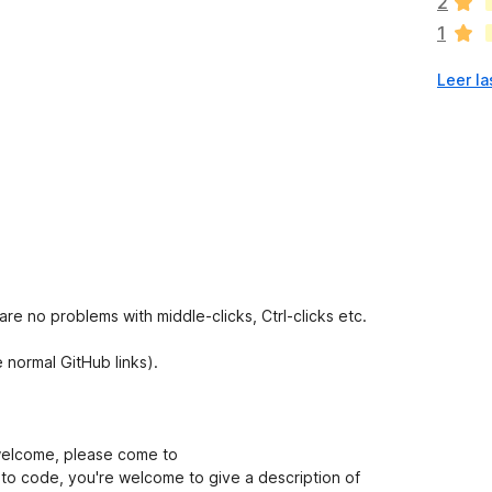
2
a
1
n
o
Leer la
h
a
y
v
a
l
o
r
a
c
i
 are no problems with middle-clicks, Ctrl-clicks etc.
o
n
e normal GitHub links).
e
s
welcome, please come to
t to code, you're welcome to give a description of