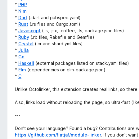
*
PHP
*
Nim
*
Dart
(.dart and pubspec.yaml)
*
Rust
(.rs files and Cargo.toml)
*
Javascript
(.js, .jsx, .coffee, .ts, package.json files)
*
Ruby
(.rb files, Rakefile and Gemfile)
*
Crystal
(.cr and shard.yml files)
*
Julia
*
Go
*
Haskell
(external packages listed on stack.yaml files)
*
Elm
(dependencies on elm-package.json)
*
C
Unlike Octolinker, this extension creates real links, so there
Also, links load without reloading the page, so ultra-fast (lik
---
Don't see your language? Found a bug? Contributions are 
https://github.com/fiatjaf/module-linker
. If you don't wan