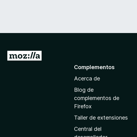
I
r
Complementos
a
Acerca de
l
a
Blog de
p
complementos de
á
Firefox
g
Taller de extensiones
i
n
Central del