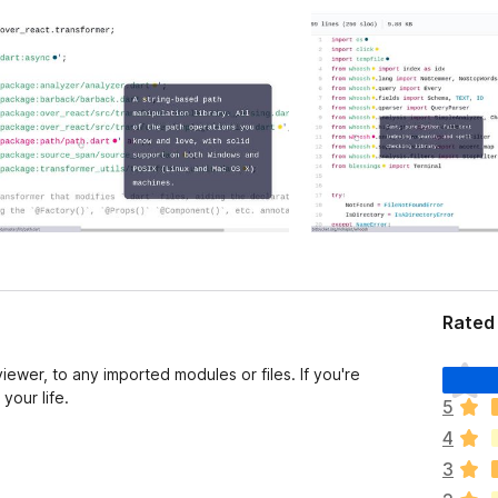
Rated 
T
iewer, to any imported modules or files. If you're
o
your life.
5
d
4
a
v
3
í