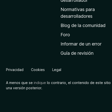
a
desarrollador
d
Normativas para
e
desarrolladores
i
Blog de la comunidad
n
i
Foro
c
Informar de un error
i
Guía de revisión
o
d
e
Privacidad
Cookies
Legal
M
o
A menos que se
indique
lo contrario, el contenido de este sitio 
z
una versión posterior.
i
l
l