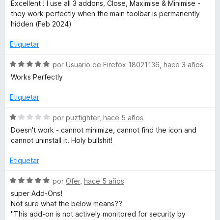
e
l
Excellent ! I use all 3 addons, Close, Maximise & Minimise -
5
v
o
they work perfectly when the main toolbar is permanently
m
d
a
r
hidden (Feb 2024)
e
l
ó
i
5
o
c
Etiquetar
r
o
z
ó
n
S
por
Usuario de Firefox 18021136
,
hace 3 años
c
1
e
Works Perfectly
o
d
v
e
n
e
a
Etiquetar
5
5
l
W
d
o
S
por
puzfighter
,
hace 5 años
e
r
e
Doesn't work - cannot minimize, cannot find the icon and
i
5
ó
v
cannot uninstall it. Holy bullshit!
c
a
n
o
l
Etiquetar
n
o
5
r
d
S
por
Ofer
,
hace 5 años
d
ó
e
super Add-Ons!
e
c
v
o
Not sure what the below means??
5
o
a
"This add-on is not actively monitored for security by