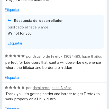
r
ó
Etiquetar
c
o
Respuesta del desarrollador
n
publicado el
hace 8 años
1
it's not for you.
d
e
Etiquetar
5
S
por
Usuario de Firefox 13084483
,
hace 8 años
e
perfect for kde users that want a windows-like experience
v
where the titlebar and border are hidden
a
l
Etiquetar
o
r
S
por
darnkarma
,
hace 8 años
ó
e
Thank you. It's getting harder and harder to get Firefox to
c
v
work properly on a Linux distro.
o
a
n
l
Etiquetar