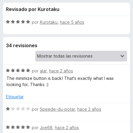
o
n
e
Revisado por Kurotaku
3
n
n
,
t
9
S
por
Kurotaku
,
hace 5 años
o
e
d
e
s
e
v
5
a
p
s
34 revisiones
l
a
o
r
d
r
a
ó
F
S
e
por
alar
,
hace 2 años
c
i
e
o
The minimize button is back! That's exactly what I was
v
r
n
looking for. Thanks :)
M
a
5
e
l
d
Etiquetar
f
i
o
e
o
r
S
5
por
Speede-du-potar
,
hace 2 años
x
n
ó
e
c
v
o
S
a
i
por
Joe68
,
hace 2 años
n