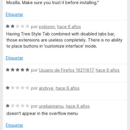
n
l
Mozilla. Make sure you trust it before installing."
w
1
o
d
r
Etiquetar
B
e
ó
5
c
S
por
polisson
,
hace 6 años
o
u
e
Having Tree Style Tab combined with disabled tabs bar,
n
v
those extensions are useless completely. There is no ability
5
a
t
to place buttons in 'customize interface' mode.
d
l
e
o
Etiquetar
t
5
r
ó
S
por
Usuario de Firefox 16211617
,
hace 6 años
o
c
e
o
v
n
n
S
a
por
andyye
,
hace 6 años
2
e
l
d
v
o
e
S
a
por
uneliasmarsu
,
hace 6 años
r
5
e
l
ó
doesn't appear in the overflow menu
v
o
c
a
r
o
Etiquetar