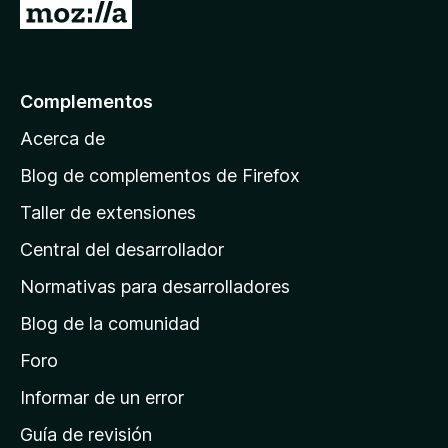
I
d
r
e
5
a
l
Complementos
a
Acerca de
p
á
Blog de complementos de Firefox
g
Taller de extensiones
i
Central del desarrollador
n
a
Normativas para desarrolladores
d
Blog de la comunidad
e
i
Foro
n
Informar de un error
i
Guía de revisión
c