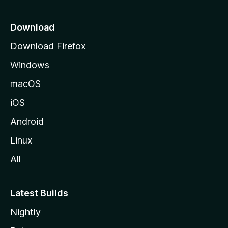
i
o
Download
d
Download Firefox
e
Windows
M
o
macOS
z
iOS
i
l
Android
l
Linux
a
All
Latest Builds
Nightly