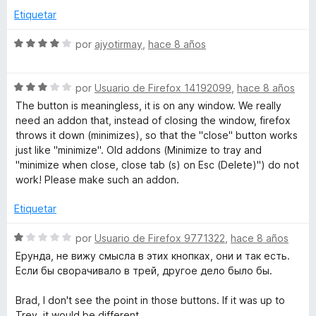
l
ó
n
e
Etiquetar
o
c
5
5
r
o
d
S
por
ajyotirmay
,
hace 8 años
ó
n
e
e
c
5
5
v
o
d
S
a
por
Usuario de Firefox 14192099
,
hace 8 años
n
e
e
l
The button is meaningless, it is on any window. We really
3
5
v
o
need an addon that, instead of closing the window, firefox
d
a
r
throws it down (minimizes), so that the "close" button works
e
l
ó
just like "minimize". Old addons (Minimize to tray and
5
o
c
"minimize when close, close tab (s) on Esc (Delete)") do not
r
o
work! Please make such an addon.
ó
n
c
4
Etiquetar
o
d
n
e
S
por
Usuario de Firefox 9771322
,
hace 8 años
3
5
e
Ерунда, не вижу смысла в этих кнопках, они и так есть.
d
v
Если бы сворачивало в трей, другое дело было бы.
e
a
5
l
Brad, I don't see the point in those buttons. If it was up to
o
Trey, it would be different.