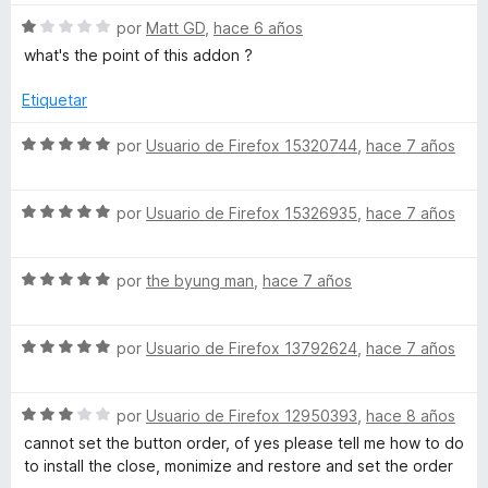
l
ó
n
o
c
5
S
por
Matt GD
,
hace 6 años
r
o
d
e
what's the point of this addon ?
ó
n
e
v
c
1
5
a
Etiquetar
o
d
l
n
e
o
S
por
Usuario de Firefox 15320744
,
hace 7 años
1
5
r
e
d
ó
v
e
c
S
a
por
Usuario de Firefox 15326935
,
hace 7 años
5
o
e
l
n
v
o
1
S
a
por
the byung man
,
hace 7 años
r
d
e
l
ó
e
v
o
c
5
S
a
por
Usuario de Firefox 13792624
,
hace 7 años
r
o
e
l
ó
n
v
o
c
5
S
a
por
Usuario de Firefox 12950393
,
hace 8 años
r
o
d
e
l
ó
n
e
cannot set the button order, of yes please tell me how to do
v
o
c
5
5
to install the close, monimize and restore and set the order
a
r
o
d