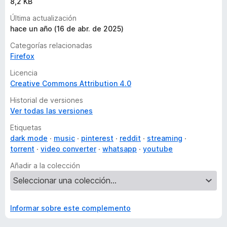
8,2 KB
e
s
Última actualización
hace un año (16 de abr. de 2025)
Categorías relacionadas
Firefox
Licencia
Creative Commons Attribution 4.0
Historial de versiones
Ver todas las versiones
Etiquetas
dark mode
music
pinterest
reddit
streaming
torrent
video converter
whatsapp
youtube
Añadir a la colección
Informar sobre este complemento