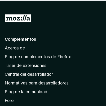
I
r
a
l
Complementos
a
Acerca de
p
á
Blog de complementos de Firefox
g
Taller de extensiones
i
Central del desarrollador
n
a
Normativas para desarrolladores
d
Blog de la comunidad
e
i
Foro