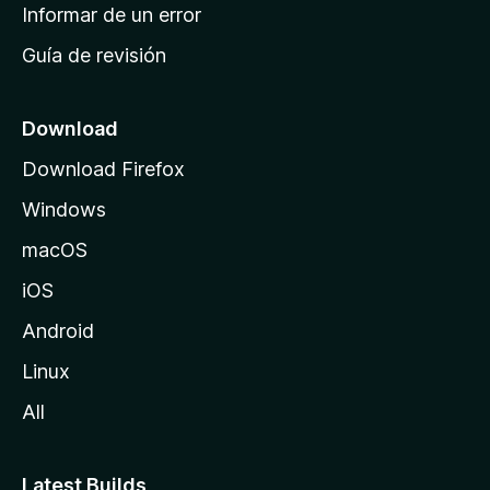
n
Informar de un error
i
Guía de revisión
c
i
o
Download
d
Download Firefox
e
Windows
M
o
macOS
z
iOS
i
l
Android
l
Linux
a
All
Latest Builds