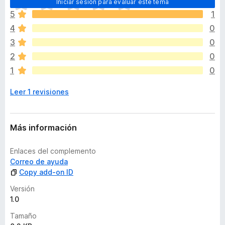
Iniciar sesión para evaluar este tema
o
5
1
d
4
0
a
v
3
0
í
2
0
a
1
0
n
o
Leer 1 revisiones
h
a
y
v
Más información
a
l
Enlaces del complemento
o
Correo de ayuda
r
Copy add-on ID
a
c
Versión
i
1.0
o
Tamaño
n