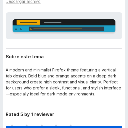
t
Descargar archivo
e
e
n
n
t
s
i
o
ó
s
n
p
a
r
Sobre este tema
a
F
A modern and minimalist Firefox theme featuring a vertical
i
tab design. Bold blue and orange accents on a deep dark
r
background create high contrast and visual clarity. Perfect
e
for users who prefer a sleek, functional, and stylish interface
—especially ideal for dark mode environments.
f
o
x
Rated 5 by 1 reviewer
T