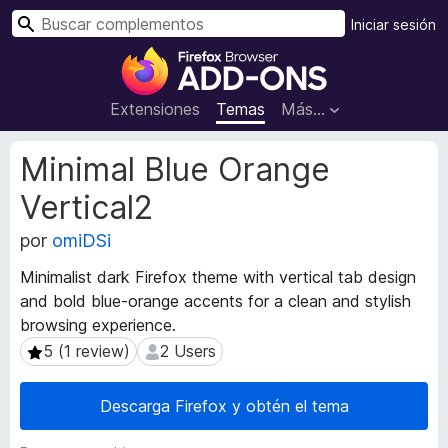
B
Iniciar sesión
u
B
s
u
c
s
Extensiones
Temas
Más...
a
c
r
a
M
Minimal Blue Orange
d
e
Vertical2
t
o
a
r
por
omiDSi
d
d
a
e
Minimalist dark Firefox theme with vertical tab design
t
c
and bold blue-orange accents for a clean and stylish
a
o
browsing experience.
d
m
e
5 (1 review)
2 Users
5 (1 review)
2 Users
l
p
a
l
Descarga Firefox y obtén el tema
e
e
x
m