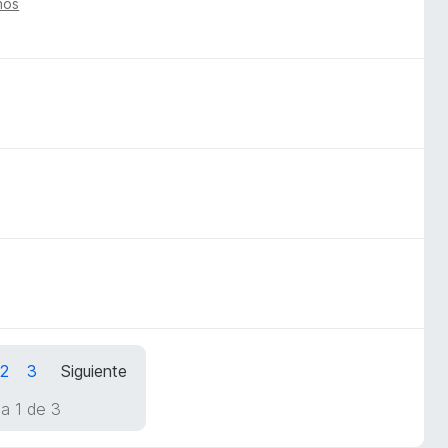
ños
2
3
Siguiente
a 1 de 3