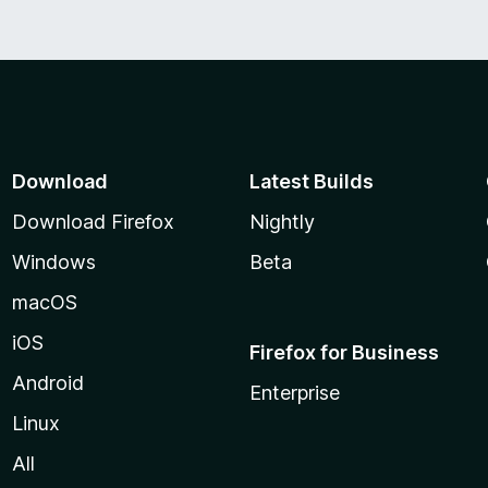
e
o
5
n
5
d
e
5
Download
Latest Builds
Download Firefox
Nightly
Windows
Beta
macOS
iOS
Firefox for Business
Android
Enterprise
Linux
All