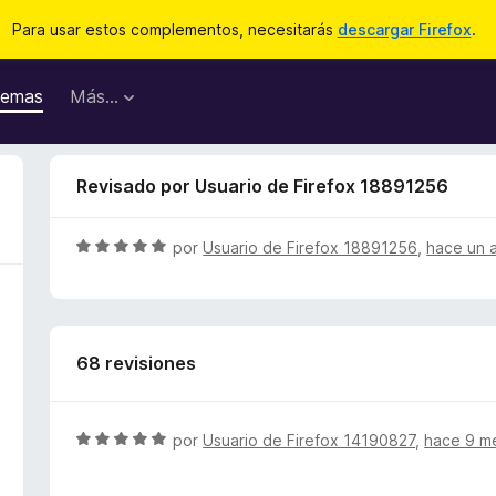
Para usar estos complementos, necesitarás
descargar Firefox
.
emas
Más...
Revisado por Usuario de Firefox 18891256
S
por
Usuario de Firefox 18891256
,
hace un 
e
v
a
l
68 revisiones
o
r
ó
c
S
por
Usuario de Firefox 14190827
,
hace 9 m
o
e
n
v