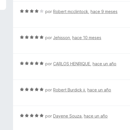
5
a
d
l
S
por
Robert mcclintock
,
hace 9 meses
e
o
e
5
r
v
ó
a
c
l
S
por
Jehisson
,
hace 10 meses
o
o
e
n
r
v
5
ó
a
d
c
l
S
por
CARLOS HENRIQUE
,
hace un año
e
o
o
e
5
n
r
v
4
ó
a
d
c
l
S
por
Robert Burdick ii
,
hace un año
e
o
o
e
5
n
r
v
5
ó
a
d
c
l
S
por
Dayene Souza
,
hace un año
e
o
o
e
5
n
r
v