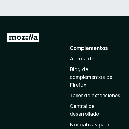
I
r
Complementos
a
Acerca de
l
a
Blog de
p
complementos de
á
Firefox
g
Taller de extensiones
i
n
Central del
a
desarrollador
d
Normativas para