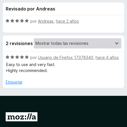
o
n
e
Revisado por Andreas
5
n
n
d
t
e
S
por
Andreas
,
hace 2 años
o
e
5
e
s
v
a
p
s
2 revisiones
l
a
o
r
d
r
S
por
Usuario de Firefox 17378340
,
hace 4 años
a
ó
e
Easy to use and very fast.
F
e
c
v
Highly recommended.
i
o
a
r
n
l
M
Etiquetar
5
e
o
d
r
f
e
e
ó
o
5
c
x
t
o
I
n
a
5
r