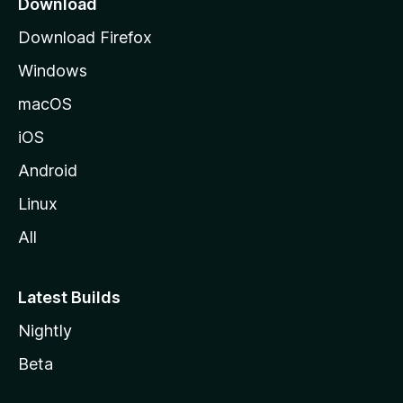
Download
m
d
Download Firefox
e
a
Windows
M
o
i
macOS
z
iOS
l
i
l
Android
l
Linux
a
All
Latest Builds
Nightly
Beta