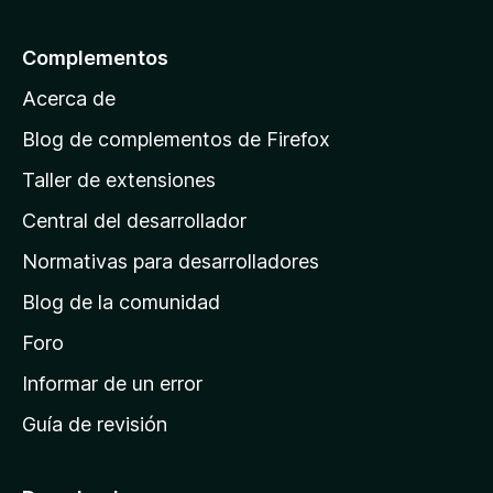
d
a
e
C
l
5
Complementos
a
l
Acerca de
p
á
Blog de complementos de Firefox
e
g
Taller de extensiones
a
i
Central del desarrollador
n
n
a
Normativas para desarrolladores
d
f
Blog de la comunidad
e
i
Foro
o
n
Informar de un error
i
r
Guía de revisión
c
G
i
o