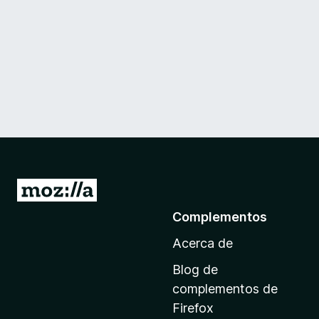
I
r
Complementos
a
Acerca de
l
a
Blog de
p
complementos de
á
Firefox