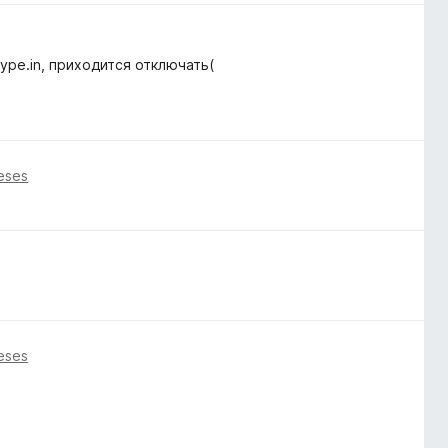
ype.in, приходится отключать(
eses
eses