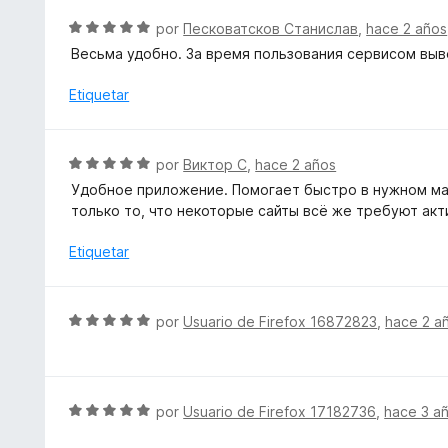
o
S
por
Песковатсков Станислав
,
hace 2 años
n
e
Весьма удобно. За время пользования сервисом выв
4
v
d
a
Etiquetar
e
l
5
o
r
S
por
Виктор С
,
hace 2 años
ó
e
Удобное приложение. Помогает быстро в нужном ма
c
v
только то, что некоторые сайты всё же требуют акт
o
a
n
l
Etiquetar
5
o
d
r
e
ó
S
5
por
Usuario de Firefox 16872823
,
hace 2 a
c
e
o
v
n
a
5
l
S
por
Usuario de Firefox 17182736
,
hace 3 a
d
o
e
e
r