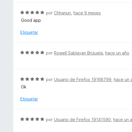
o
o
5
n
r
S
por
Chhanun
,
hace 9 meses
5
ó
e
d
Good app
c
v
e
o
a
Etiquetar
5
n
l
1
o
d
r
S
e
por
Rowell Sablayan Brizuela
,
hace un año
ó
e
5
c
v
o
a
n
l
S
por
Usuario de Firefox 19168799
,
hace un 
5
o
e
d
Ok
r
v
e
ó
a
Etiquetar
5
c
l
o
o
n
r
S
por
Usuario de Firefox 19141590
,
hace un 
5
ó
e
d
c
v