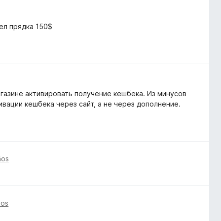
ел прядка 150$
газине активировать получение кешбека. Из минусов
ивации кешбека через сайт, а не через дополнение.
ños
ños