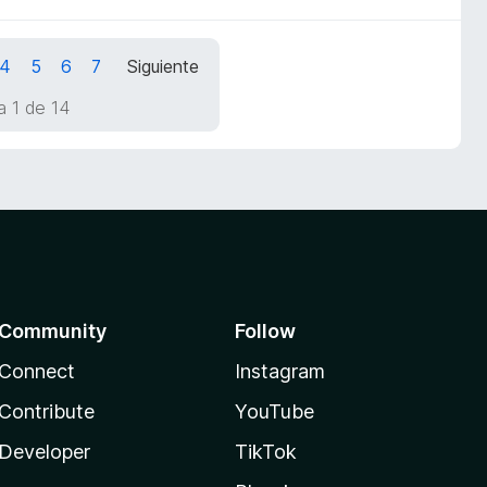
4
5
6
7
Siguiente
a 1 de 14
Community
Follow
Connect
Instagram
Contribute
YouTube
Developer
TikTok