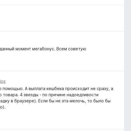
 данный момент мегабонус. Всем советую
ños
о помощью. А выплата кешбека происходит не сразу, а
 товара. 4 звезды - по причине надоедливости
адку в браузере). Если бы не эта мелочь, то было бы
о).