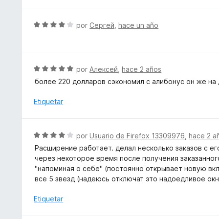
e
o
5
r
S
por
Сергей
,
hace un año
ó
e
c
v
o
a
n
l
S
por
Алексей
,
hace 2 años
5
o
e
d
более 220 долларов сэкономил с алибонус он же на
r
v
e
ó
a
Etiquetar
5
c
l
o
o
n
r
S
por
Usuario de Firefox 13309976
,
hace 2 a
4
ó
e
d
Расширение работает. делал несколько заказов с ег
c
v
e
через некоторое время после получения заказанного
o
a
5
"напоминая о себе" (постоянно открывает новую вкл
n
l
все 5 звезд (надеюсь отключат это надоедливое окн
5
o
d
r
Etiquetar
e
ó
5
c