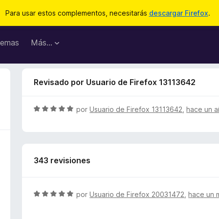
Para usar estos complementos, necesitarás
descargar Firefox
.
emas
Más...
Revisado por Usuario de Firefox 13113642
S
por
Usuario de Firefox 13113642
,
hace un 
e
v
a
l
343 revisiones
o
r
ó
c
S
por
Usuario de Firefox 20031472
,
hace un 
o
e
n
v