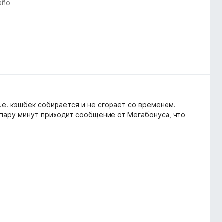
año
т.е. кэшбек собирается и не сгорает со временем.
 пару минут приходит сообщение от Мегабонуса, что