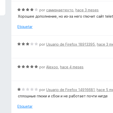
5
a
d
l
S
por
самизнаетехто
,
hace 3 meses
e
o
e
Хорошее дополнение, но из-за него глючит сайт telet
5
r
v
ó
a
Etiquetar
c
l
o
o
n
r
S
por
Usuario de Firefox 18913395
,
hace 3 m
5
ó
e
d
c
v
e
o
a
5
n
l
S
por
Alexoo
,
hace 4 meses
4
o
e
d
r
v
e
ó
a
5
c
l
S
por
Usuario de Firefox 14916681
,
hace 5 m
o
o
e
сплошные глюки и сбои и не работает почти нигде
n
r
v
3
ó
a
Etiquetar
d
c
l
e