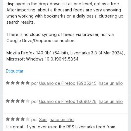
ó
n
e
displayed in the drop-down list as one level, not as a tree.
c
5
5
After importing, about a thousand feeds are very annoying
o
d
when working with bookmarks on a daily basis, cluttering up
n
e
search results.
2
5
d
There is no cloud syncing of feeds via browser, nor via
e
Google Drive/Dropbox connection.
5
Mozilla Firefox 140.0b1 (64-bit), Livemarks 3.8 (4 Mar 2024),
Microsoft Windows 10.0.19045.5854.
Etiquetar
S
por
Usuario de Firefox 18905245
,
hace un año
e
v
S
a
por
Usuario de Firefox 18696726
,
hace un año
e
l
v
o
S
a
por
Sam
,
hace un año
r
e
l
ó
It's great! If you ever used the RSS Livemarks feed from