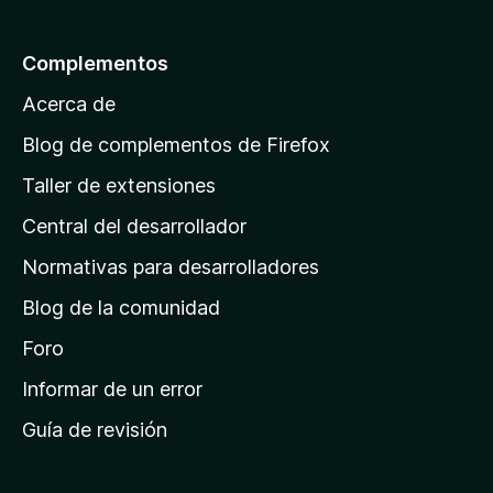
5
a
l
Complementos
a
Acerca de
p
á
Blog de complementos de Firefox
g
Taller de extensiones
i
Central del desarrollador
n
a
Normativas para desarrolladores
d
Blog de la comunidad
e
i
Foro
n
Informar de un error
i
Guía de revisión
c
i