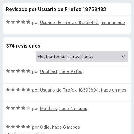
o
n
e
Revisado por Usuario de Firefox 18753432
4
n
n
,
t
6
S
por
Usuario de Firefox 18753432
,
hace un año
o
e
d
e
s
e
v
5
a
p
s
374 revisiones
l
a
o
r
d
r
a
ó
F
S
e
por
Untit1ed
,
hace 9 días
c
i
e
o
v
r
n
L
S
a
por
Usuario de Firefox 18693804
,
hace un mes
5
e
e
l
d
f
i
v
o
e
o
S
a
por
Matthias
,
hace 4 meses
r
5
x
v
e
l
ó
v
o
c
S
a
por
Odie
,
hace 6 meses
r
o
e
e
l
ó
n