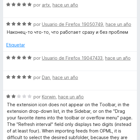
o
S
por
artx
,
hace un año
r
e
ó
v
c
S
a
por
Usuario de Firefox 19050749
,
hace un año
o
e
l
Наконец-то что-то, что работает сразу и без проблем
n
v
o
5
a
r
Etiquetar
d
l
ó
e
o
c
S
por
Usuario de Firefox 19047433
,
hace un año
5
r
o
e
ó
n
v
c
5
S
a
por
Dan
,
hace un año
o
d
e
l
n
e
v
o
5
5
S
a
por
Korwin
,
hace un año
r
d
e
l
ó
The extension icon does not appear on the Toolbar, in the
e
v
o
c
extension drop-down list, in the Sidebar, or on the "Drag
5
a
r
o
your favorite items into the toolbar or overflow menu" page.
l
ó
n
The "Refresh interval" field only displays two digits (instead
o
c
5
of at least four). When importing feeds from OPML, it is
r
o
d
difficult to select the desired subfolder, because they are