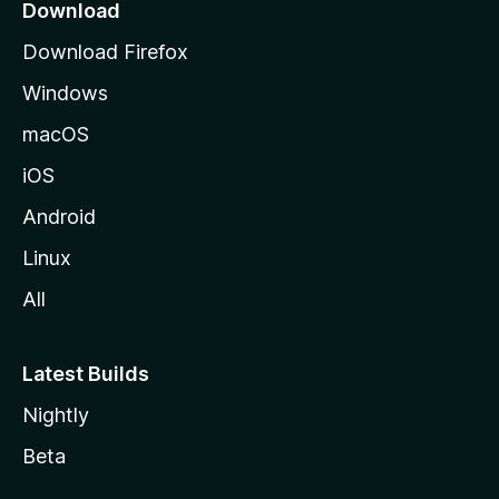
o
Download
d
Download Firefox
e
Windows
M
o
macOS
z
iOS
i
l
Android
l
Linux
a
All
Latest Builds
Nightly
Beta