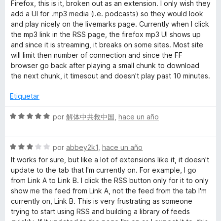
v
o
c
Firefox, this is it, broken out as an extension. I only wish they
a
r
o
add a UI for .mp3 media (i.e. podcasts) so they would look
l
ó
n
and play nicely on the livemarks page. Currently when I click
o
c
5
the mp3 link in the RSS page, the firefox mp3 UI shows up
r
o
d
and since it is streaming, it breaks on some sites. Most site
ó
n
e
will limit then number of connection and since the FF
c
4
5
browser go back after playing a small chunk to download
o
d
the next chunk, it timesout and doesn't play past 10 minutes.
n
e
4
5
Etiquetar
d
e
S
por
解体中共救中国
,
hace un año
5
e
v
S
a
por
abbey2k1
,
hace un año
e
l
It works for sure, but like a lot of extensions like it, it doesn't
v
o
update to the tab that I'm currently on. For example, I go
a
r
from Link A to Link B. I click the RSS button only for it to only
l
ó
show me the feed from Link A, not the feed from the tab I'm
o
c
currently on, Link B. This is very frustrating as someone
r
o
trying to start using RSS and building a library of feeds
ó
n