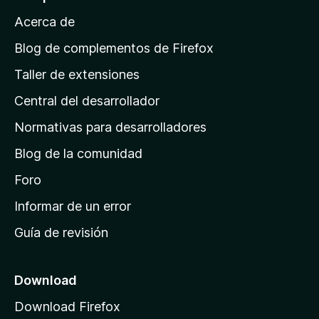
a
Acerca de
p
á
Blog de complementos de Firefox
g
Taller de extensiones
i
Central del desarrollador
n
a
Normativas para desarrolladores
d
Blog de la comunidad
e
i
Foro
n
Informar de un error
i
Guía de revisión
c
i
o
Download
d
Download Firefox
e