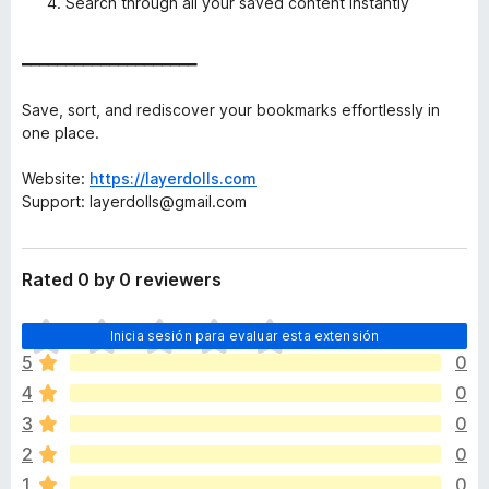
Search through all your saved content instantly
━━━━━━━━━━━━━━━━━━━━
Save, sort, and rediscover your bookmarks effortlessly in
one place.
Website:
https://layerdolls.com
Support: layerdolls@gmail.com
Rated 0 by 0 reviewers
T
Inicia sesión para evaluar esta extensión
o
5
0
d
4
0
a
v
3
0
í
2
0
a
1
0