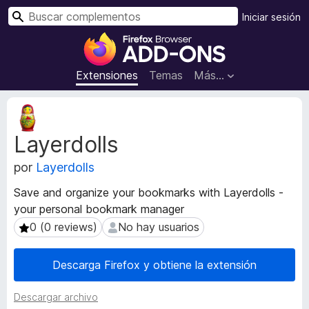
B
Iniciar sesión
u
B
s
u
c
s
Extensiones
Temas
Más...
a
c
r
a
M
d
e
Layerdolls
t
o
a
r
por
Layerdolls
d
d
a
e
Save and organize your bookmarks with Layerdolls -
t
c
your personal bookmark manager
a
o
d
0 (0 reviews)
No hay usuarios
0 (0 reviews)
No hay usuarios
m
e
l
p
Descarga Firefox y obtiene la extensión
a
l
e
e
Descargar archivo
x
m