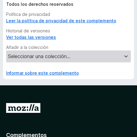
Todos los derechos reservados
Política de privacidad
Leer la política de privacidad de este complemento
Historial de versiones
Ver todas las versiones
Añadir a la colección
Informar sobre este complemento
I
r
a
l
Complementos