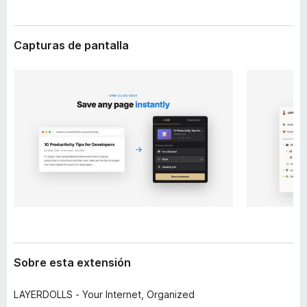
t
e
e
n
n
Capturas de pantalla
t
s
i
o
ó
s
n
p
a
r
a
F
i
r
e
f
o
x
Sobre esta extensión
LAYERDOLLS - Your Internet, Organized