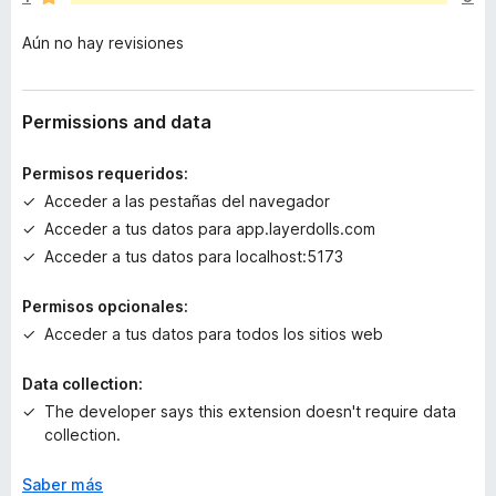
n
o
Aún no hay revisiones
h
a
y
v
Permissions and data
a
l
Permisos requeridos:
o
Acceder a las pestañas del navegador
r
Acceder a tus datos para app.layerdolls.com
a
c
Acceder a tus datos para localhost:5173
i
o
Permisos opcionales:
n
Acceder a tus datos para todos los sitios web
e
s
Data collection:
The developer says this extension doesn't require data
collection.
Saber más