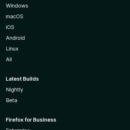
Windows
M
o
macOS
z
iOS
i
l
Android
l
Linux
a
All
Latest Builds
Nightly
Beta
Firefox for Business