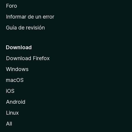
i
Foro
n
Informar de un error
i
Guía de revisión
c
i
o
Download
d
Download Firefox
e
Windows
M
o
macOS
z
iOS
i
l
Android
l
Linux
a
All