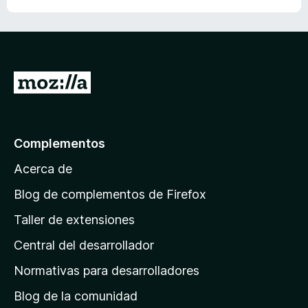
o
o
l
I
r
a
l
Complementos
a
Acerca de
p
á
Blog de complementos de Firefox
g
Taller de extensiones
i
Central del desarrollador
n
a
Normativas para desarrolladores
d
Blog de la comunidad
e