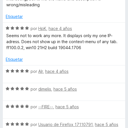
l
ó
n
e
wrong/misleading
o
c
5
5
r
o
d
Etiquetar
ó
n
e
c
5
5
S
por
HpK
,
hace 4 años
o
d
e
Seems not to work any more. It displays only my one IP-
n
e
v
adress. Does not show up in the context-menu of any tab.
3
5
a
ff100.0.2, win10 21H2 build 19044.1706
d
l
e
o
Etiquetar
5
r
ó
S
por
Alr
,
hace 4 años
c
e
o
v
n
S
a
por
dimelis
,
hace 5 años
5
e
l
d
v
o
e
S
a
por
--FIRE--
,
hace 5 años
r
5
e
l
ó
v
o
c
S
a
por
Usuario de Firefox 17110791
,
hace 5 años
r
o