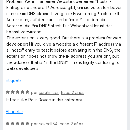
r
Problem! Wenn man einer Website über einen "hosts"-
c
5
5
a
Eintrag eine andere IP-Adresse gibt, um sie zu testen bevor
o
d
l
m
man sie im DNS aktiviert, zeigt die Erweiterung *nicht die IP-
n
e
o
Adresse an, auf der man sich befindet*, sondern die
5
5
r
Adresse, die *im DNS* steht. Für Webentwickler ist das
a
d
ó
höchst verwirrend.
e
c
The extension is very good. But there is a problem for web
t
5
o
developers! If you give a website a different IP address via
n
a "hosts" entry to test it before activating it in the DNS, the
4
i
extension *does not show the IP address you are on*, but
d
the address that is *in the DNS*. This is highly confusing for
e
web developers.
o
5
Etiquetar
n
S
por
scrutinizer
,
hace 2 años
e
It feels like Rolls Royce in this category.
v
a
Etiquetar
l
o
S
por
rickhall54
,
hace 2 años
r
e