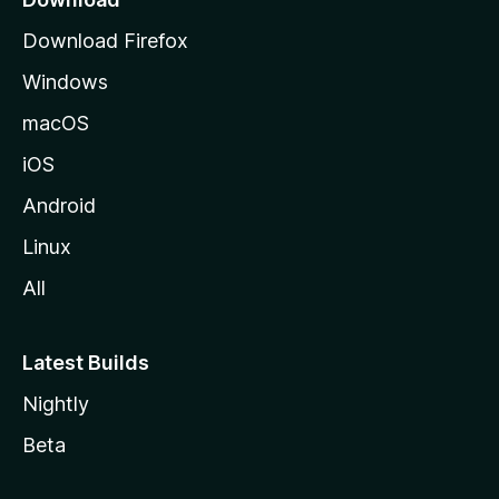
d
Download Firefox
e
Windows
M
o
macOS
z
iOS
i
l
Android
l
Linux
a
All
Latest Builds
Nightly
Beta