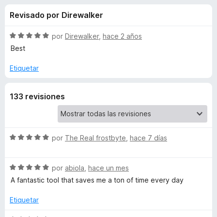
o
n
e
Revisado por Direwalker
4
n
n
,
t
5
S
por
Direwalker
,
hace 2 años
o
e
d
e
Best
s
e
v
5
a
p
Etiquetar
s
l
a
o
r
d
133 revisiones
r
a
ó
F
e
c
i
o
r
n
S
por
The Real frostbyte
,
hace 7 días
I
5
e
e
d
v
f
P
S
e
a
por
abiola
,
hace un mes
o
e
5
l
A fantastic tool that saves me a ton of time every day
x
A
v
o
a
r
Etiquetar
l
d
ó