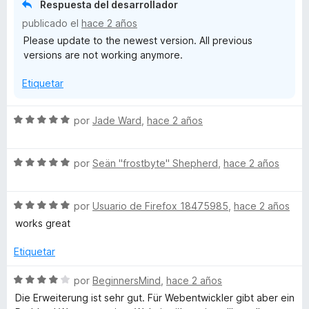
Respuesta del desarrollador
o
r
publicado el
hace 2 años
ó
Please update to the newest version. All previous
m
c
versions are not working anymore.
o
n
a
Etiquetar
1
d
i
e
S
por
Jade Ward
,
hace 2 años
5
e
n
v
S
a
por
Seän "frostbyte" Shepherd
,
hace 2 años
I
e
l
v
o
S
a
por
Usuario de Firefox 18475985
,
hace 2 años
r
n
e
l
ó
works great
v
o
c
f
a
r
o
Etiquetar
l
ó
n
o
o
c
5
S
por
BeginnersMind
,
hace 2 años
r
o
d
e
Die Erweiterung ist sehr gut. Für Webentwickler gibt aber ein
ó
n
e
v