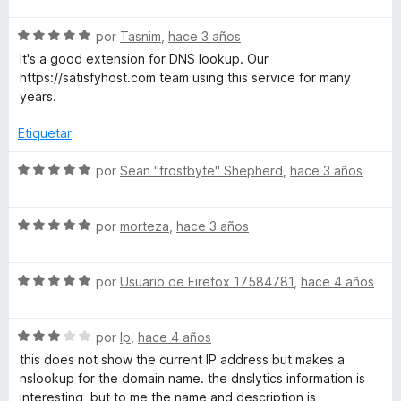
ó
v
c
S
a
por
Tasnim
,
hace 3 años
o
e
l
It's a good extension for DNS lookup. Our
n
v
o
https://satisfyhost.com team using this service for many
5
a
r
years.
d
l
ó
e
o
c
Etiquetar
5
r
o
ó
n
S
por
Seän "frostbyte" Shepherd
,
hace 3 años
c
5
e
o
d
v
n
e
S
a
por
morteza
,
hace 3 años
5
5
e
l
d
v
o
e
S
a
por
Usuario de Firefox 17584781
,
hace 4 años
r
5
e
l
ó
v
o
c
S
a
por
lp
,
hace 4 años
r
o
e
l
ó
n
this does not show the current IP address but makes a
v
o
c
5
nslookup for the domain name. the dnslytics information is
a
r
o
d
interesting, but to me the name and description is