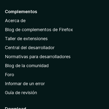
5
a
l
Complementos
a
Acerca de
p
á
Blog de complementos de Firefox
g
Taller de extensiones
i
Central del desarrollador
n
a
Normativas para desarrolladores
d
Blog de la comunidad
e
i
Foro
n
Informar de un error
i
Guía de revisión
c
i
o
Download