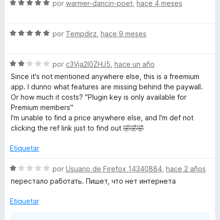
o
c
S
por
warmer-dancin-poet
,
hace 4 meses
r
o
e
d
ó
n
v
c
5
S
a
por
Tempdirz
,
hace 9 meses
r
o
d
e
l
n
e
v
o
e
5
5
S
a
por
c3Vja2l0ZHJ5
,
hace un año
r
d
e
l
ó
Since it's not mentioned anywhere else, this is a freemium
e
v
o
c
s
app. I dunno what features are missing behind the paywall.
5
a
r
o
Or how much it costs? "Plugin key is only available for
l
ó
n
Premium members"
s
o
c
5
I'm unable to find a price anywhere else, and I'm def not
r
o
d
clicking the ref link just to find out 🤣🤣🤣
a
ó
n
e
c
5
5
Etiquetar
n
o
d
n
e
S
por
Usuario de Firefox 14340884
,
hace 2 años
2
5
e
d
перестало работать. Пишет, что нет интернета
d
v
e
a
Etiquetar
D
5
l
o