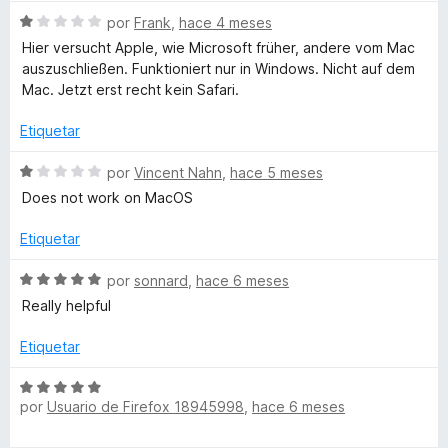
o
c
5
S
por
Frank
,
hace 4 meses
r
r
o
d
e
Hier versucht Apple, wie Microsoft früher, andere vom Mac
ó
n
e
v
auszuschließen. Funktioniert nur in Windows. Nicht auf dem
i
c
2
5
a
Mac. Jetzt erst recht kein Safari.
o
d
l
n
e
t
o
Etiquetar
5
5
r
d
ó
S
por
Vincent Nahn
,
hace 5 meses
o
e
c
e
Does not work on MacOS
5
o
v
s
n
a
Etiquetar
1
l
d
d
o
S
por
sonnard
,
hace 6 meses
e
r
e
Really helpful
5
e
ó
v
c
a
Etiquetar
o
l
i
n
o
S
1
r
por
Usuario de Firefox 18945998
,
hace 6 meses
e
C
d
ó
v
e
c