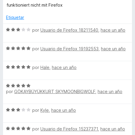
c
5
e
funktioniert nicht mit Firefox
o
d
v
n
e
a
Etiquetar
1
5
l
d
o
S
por
Usuario de Firefox 18211540
,
hace un año
e
r
e
5
ó
v
c
S
a
por
Usuario de Firefox 19192553
,
hace un año
o
e
l
n
v
o
1
S
a
por
Hale
,
hace un año
r
d
e
l
ó
e
v
o
c
5
S
a
r
o
por
GÖKAYBÜYÜKKURT SKYMOONBİGWOLF
,
hace un año
e
l
ó
n
v
o
c
3
a
r
o
d
S
por
Kyle
,
hace un año
l
ó
n
e
e
o
c
5
5
v
r
o
d
S
a
por
Usuario de Firefox 15237371
,
hace un año
ó
n
e
e