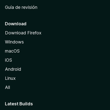
i
Guía de revisión
c
i
o
Download
d
Download Firefox
e
Windows
M
o
macOS
z
iOS
i
l
Android
l
Linux
a
All
Latest Builds