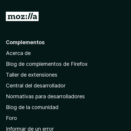
n
5
I
d
r
e
5
a
l
Complementos
a
Acerca de
p
á
Blog de complementos de Firefox
g
Taller de extensiones
i
Central del desarrollador
n
a
Normativas para desarrolladores
d
Blog de la comunidad
e
i
Foro
n
Informar de un error