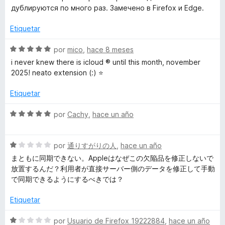
1
v
o
дублируются по много раз. Замечено в Firefox и Edge.
d
a
r
e
l
ó
Etiquetar
5
o
c
r
o
S
por
mico
,
hace 8 meses
ó
n
e
i never knew there is icloud ® until this month, november
c
1
v
2025! neato extension (:) ⭐
o
d
a
n
e
l
Etiquetar
2
5
o
d
r
S
por
Cachy
,
hace un año
e
ó
e
5
c
v
o
S
a
por
通りすがりの人
,
hace un año
n
e
l
まともに同期できない。Appleはなぜこの欠陥品を修正しないで
5
v
o
放置するんだ？利用者が直接サーバー側のデータを修正して手動
d
a
r
で同期できるようにするべきでは？
e
l
ó
5
o
c
Etiquetar
r
o
ó
n
S
por
Usuario de Firefox 19222884
,
hace un año