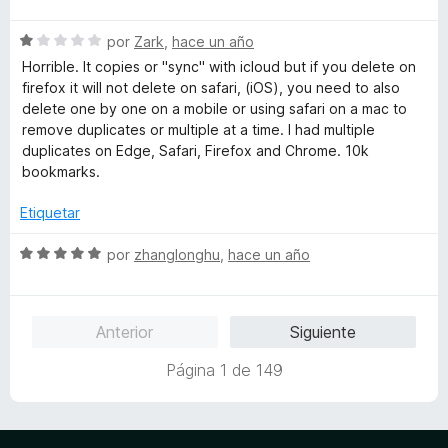
l
c
5
5
v
o
o
d
S
a
por
Zark
,
hace un año
r
n
e
e
l
ó
Horrible. It copies or "sync" with icloud but if you delete on
5
5
v
o
c
firefox it will not delete on safari, (iOS), you need to also
d
a
r
o
delete one by one on a mobile or using safari on a mac to
e
l
ó
n
remove duplicates or multiple at a time. I had multiple
5
o
c
3
duplicates on Edge, Safari, Firefox and Chrome. 10k
r
o
d
bookmarks.
ó
n
e
c
5
5
Etiquetar
o
d
n
e
S
por
zhanglonghu
,
hace un año
1
5
e
d
v
e
a
Anterior
Siguiente
5
l
o
Página 1 de 149
r
ó
c
o