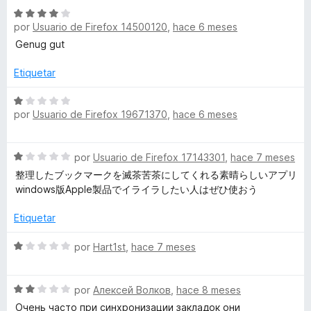
a
l
5
S
o
l
por
Usuario de Firefox 14500120
,
hace 6 meses
e
n
o
v
o
5
Genug gut
r
a
d
ó
l
e
Etiquetar
c
u
o
5
o
r
S
n
d
por
Usuario de Firefox 19671370
,
hace 6 meses
ó
e
5
c
v
d
o
a
e
S
por
Usuario de Firefox 17143301
,
hace 7 meses
n
l
5
e
4
o
整理したブックマークを滅茶苦茶にしてくれる素晴らしいアプリ
v
d
r
windows版Apple製品でイライラしたい人はぜひ使おう
a
e
ó
l
5
c
Etiquetar
o
o
r
S
n
por
Hart1st
,
hace 7 meses
ó
e
1
c
v
d
o
S
a
por
Алексей Волков
,
hace 8 meses
e
n
e
l
5
Очень часто при синхронизации закладок они