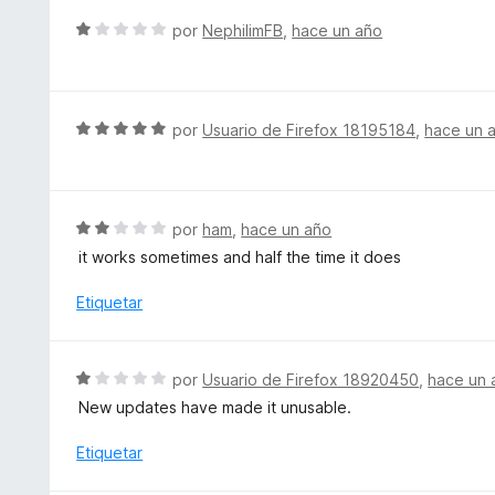
5
n
r
S
por
NephilimFB
,
hace un año
4
ó
e
d
c
v
e
o
a
5
n
l
S
por
Usuario de Firefox 18195184
,
hace un 
1
o
e
d
r
v
e
ó
a
5
c
l
S
por
ham
,
hace un año
o
o
e
it works sometimes and half the time it does
n
r
v
1
ó
a
Etiquetar
d
c
l
e
o
o
5
n
r
S
por
Usuario de Firefox 18920450
,
hace un 
5
ó
e
d
New updates have made it unusable.
c
v
e
o
a
Etiquetar
5
n
l
2
o