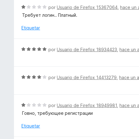
5
n
l
S
por
Usuario de Firefox 15367064
,
hace un 
1
o
e
d
Требует логин.. Платный.
r
v
e
ó
a
Etiquetar
5
c
l
o
o
n
r
S
por
Usuario de Firefox 18934423
,
hace un 
5
ó
e
d
c
v
e
o
a
5
n
l
S
por
Usuario de Firefox 14413279
,
hace un 
1
o
e
d
r
v
e
ó
a
5
c
l
S
por
Usuario de Firefox 18949981
,
hace un 
o
o
e
Говно, требующее регистрации
n
r
v
5
ó
a
Etiquetar
d
c
l
e
o
o