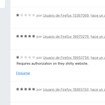
n
r
v
1
ó
a
d
c
l
S
por
Usuario de Firefox 15397069
,
hace un 
e
o
o
e
5
n
r
v
5
ó
a
d
c
l
S
por
Usuario de Firefox 18970276
,
hace un 
e
o
o
e
5
n
r
v
5
ó
a
d
c
l
S
por
Usuario de Firefox 18953756
,
hace un 
e
o
o
e
5
Requires authorization on they shitty website.
n
r
v
1
ó
a
Etiquetar
d
c
l
e
o
o
5
n
r
S
por
Usuario de Firefox 18965150
,
hace un 
5
ó
e
d
c
v
e
o
a