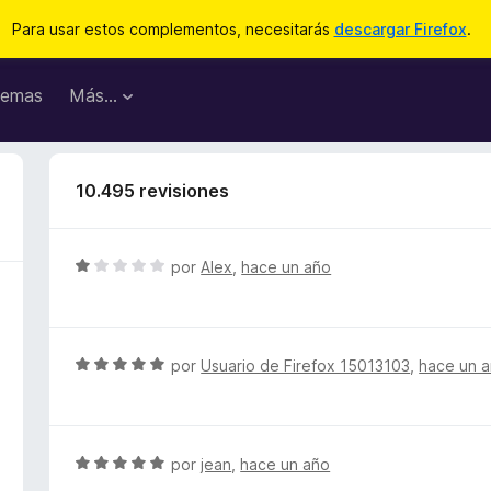
Para usar estos complementos, necesitarás
descargar Firefox
.
emas
Más...
10.495 revisiones
S
por
Alex
,
hace un año
e
v
a
l
S
por
Usuario de Firefox 15013103
,
hace un 
o
e
r
v
ó
a
c
l
S
por
jean
,
hace un año
o
o
e