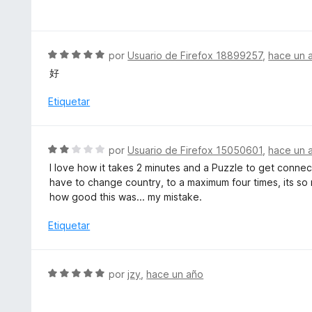
e
d
c
v
e
o
a
5
n
l
S
por
Usuario de Firefox 18899257
,
hace un 
5
o
e
d
好
r
v
e
ó
a
Etiquetar
5
c
l
o
o
n
r
S
por
Usuario de Firefox 15050601
,
hace un 
5
ó
e
d
I love how it takes 2 minutes and a Puzzle to get connec
c
v
e
have to change country, to a maximum four times, its so
o
a
5
how good this was... my mistake.
n
l
5
o
Etiquetar
d
r
e
ó
5
c
S
por
jzy
,
hace un año
o
e
n
v
2