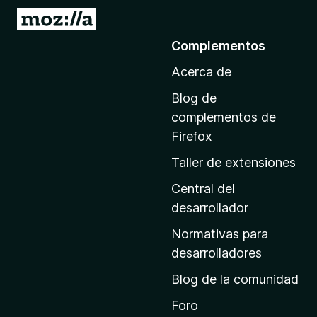
I
r
Complementos
a
Acerca de
l
a
Blog de
p
complementos de
á
Firefox
g
Taller de extensiones
i
n
Central del
a
desarrollador
d
Normativas para
e
desarrolladores
i
Blog de la comunidad
n
i
Foro