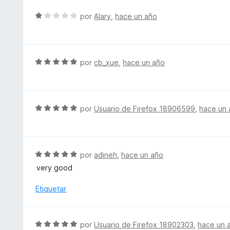
d
r
S
e
por
Alary
,
hace un año
ó
e
5
c
v
o
a
n
l
S
por
cb_xue
,
hace un año
1
o
e
d
r
v
e
ó
a
5
c
l
S
por
Usuario de Firefox 18906599
,
hace un 
o
o
e
n
r
v
1
ó
a
d
c
l
S
por
adineh
,
hace un año
e
o
o
e
5
very good
n
r
v
5
ó
a
Etiquetar
d
c
l
e
o
o
5
n
r
S
por
Usuario de Firefox 18902303
,
hace un 
5
ó