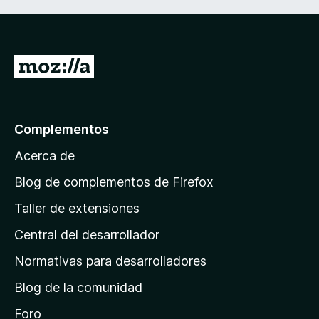
I
r
a
l
Complementos
a
Acerca de
p
á
Blog de complementos de Firefox
g
Taller de extensiones
i
Central del desarrollador
n
a
Normativas para desarrolladores
d
Blog de la comunidad
e
i
Foro