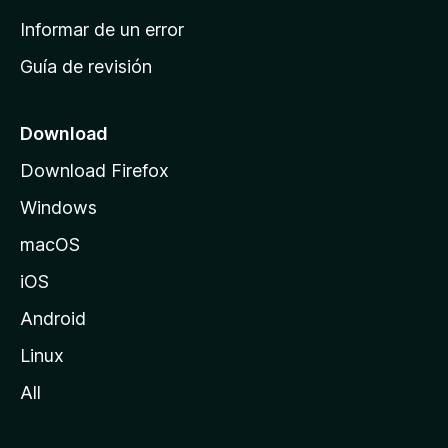
n
Informar de un error
i
Guía de revisión
c
i
o
Download
d
Download Firefox
e
Windows
M
o
macOS
z
iOS
i
l
Android
l
Linux
a
All