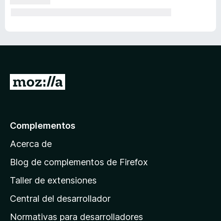
I
r
a
l
Complementos
a
Acerca de
p
á
Blog de complementos de Firefox
g
Taller de extensiones
i
Central del desarrollador
n
a
Normativas para desarrolladores