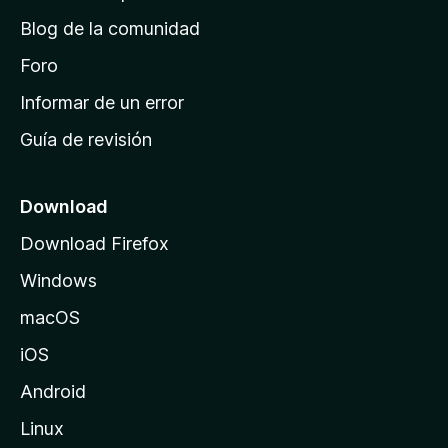
d
Blog de la comunidad
e
i
Foro
n
Informar de un error
i
Guía de revisión
c
i
o
Download
d
Download Firefox
e
Windows
M
o
macOS
z
iOS
i
l
Android
l
Linux
a