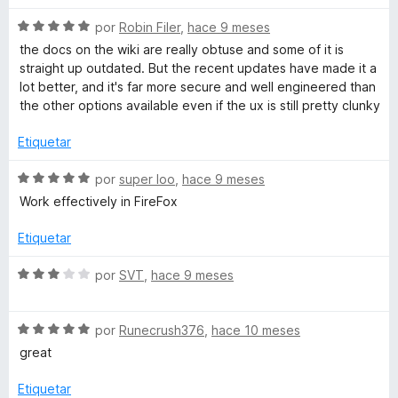
v
r
o
d
S
a
por
Robin Filer
,
hace 9 meses
ó
n
e
e
l
c
the docs on the wiki are really obtuse and some of it is
5
5
v
o
o
straight up outdated. But the recent updates have made it a
d
a
r
n
lot better, and it's far more secure and well engineered than
e
l
ó
5
the other options available even if the ux is still pretty clunky
5
o
c
d
r
o
Etiquetar
e
ó
n
5
c
1
S
por
super loo
,
hace 9 meses
o
d
e
Work effectively in FireFox
n
e
v
5
5
a
Etiquetar
d
l
e
o
S
por
SVT
,
hace 9 meses
5
r
e
ó
v
c
S
a
por
Runecrush376
,
hace 10 meses
o
e
l
great
n
v
o
5
a
r
Etiquetar