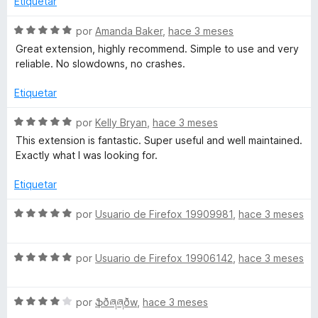
Etiquetar
o
c
5
s
r
o
d
S
por
Amanda Baker
,
hace 3 meses
ó
n
e
e
Great extension, highly recommend. Simple to use and very
e
c
5
5
v
reliable. No slowdowns, no crashes.
o
d
a
n
e
m
l
Etiquetar
5
5
o
d
r
S
por
Kelly Bryan
,
hace 3 meses
o
e
ó
e
This extension is fantastic. Super useful and well maintained.
5
c
v
Exactly what I was looking for.
n
o
a
n
l
Etiquetar
k
5
o
d
r
S
por
Usuario de Firefox 19909981
,
hace 3 meses
e
e
ó
e
5
c
v
o
S
a
por
Usuario de Firefox 19906142
,
hace 3 meses
y
n
e
l
5
v
o
d
S
a
por
ֆðཞཞðw
,
hace 3 meses
r
e
e
l
ó