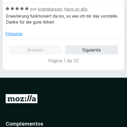
d
l
ó
e
o
c
S
por
kranitbeisser
,
hace un año
5
r
o
e
Erweiterung funktioniert da los, so wie ich mir das vorstelle.
ó
n
v
Danke für die gute Arbeit
c
3
a
o
d
l
Etiquetar
n
e
o
5
5
r
Anterior
Siguiente
d
ó
e
c
Página 1 de 52
5
o
n
5
d
e
5
I
r
a
l
Complementos