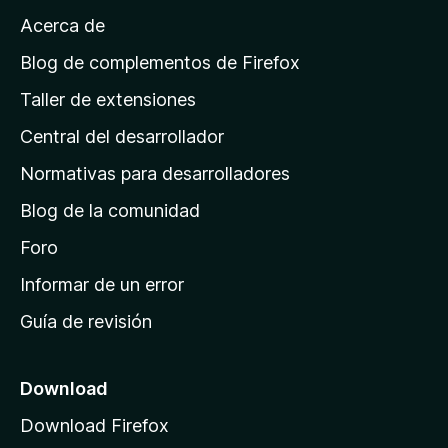
a
Acerca de
p
á
Blog de complementos de Firefox
g
Taller de extensiones
i
Central del desarrollador
n
a
Normativas para desarrolladores
d
Blog de la comunidad
e
i
Foro
n
Informar de un error
i
Guía de revisión
c
i
o
Download
d
Download Firefox
e