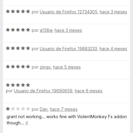
5
v
o
c
S
a
por
Usuario de Firefox 12734305
,
hace 3 meses
r
o
e
l
ó
n
v
o
c
5
S
a
por
a158w
,
hace 3 meses
r
o
d
e
l
ó
n
e
v
o
c
5
5
S
a
por
Usuario de Firefox 19883233
,
hace 4 meses
r
o
d
e
l
ó
n
e
v
o
c
4
5
S
a
por
zingo
,
hace 5 meses
r
o
d
e
l
ó
n
e
v
o
c
5
5
S
a
r
o
d
por
Usuario de Firefox 19690659
,
hace 6 meses
e
l
ó
n
e
v
o
c
5
5
a
r
o
d
S
por
Dan
,
hace 7 meses
l
ó
n
e
e
o
c
grant not working... works fine with ViolentMonkey Fx addon
5
5
v
r
o
though... ;(
d
a
ó
n
e