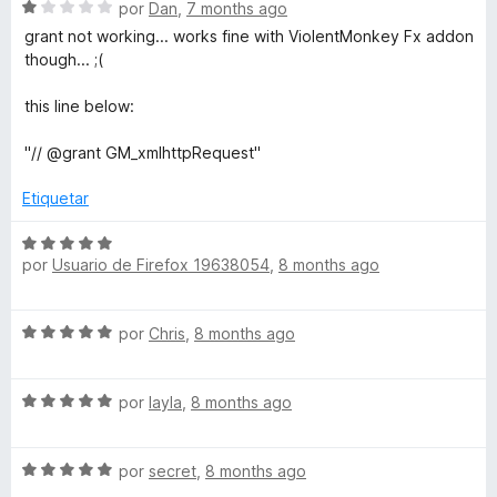
S
por
Dan
,
7 months ago
l
ó
n
e
e
o
c
grant not working... works fine with ViolentMonkey Fx addon
5
5
v
r
o
though... ;(
d
a
ó
n
e
l
c
5
this line below:
5
o
o
d
r
n
e
"// @grant GM_xmlhttpRequest"
ó
5
5
c
d
Etiquetar
o
e
n
S
5
1
por
Usuario de Firefox 19638054
,
8 months ago
e
d
v
e
a
S
5
por
Chris
,
8 months ago
l
e
o
v
r
S
a
por
layla
,
8 months ago
ó
e
l
c
v
o
o
S
a
por
secret
,
8 months ago
r
n
e
l
ó