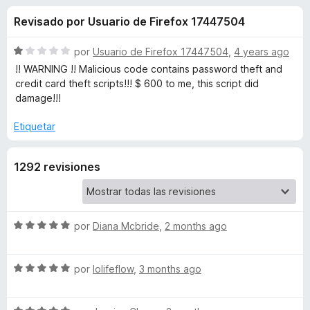
o
n
e
Revisado por Usuario de Firefox 17447504
4
n
n
,
t
2
S
por
Usuario de Firefox 17447504
,
4 years ago
o
e
d
e
!! WARNING !! Malicious code contains password theft and
s
e
v
credit card theft scripts!!! $ 600 to me, this script did
5
a
p
damage!!!
s
l
a
o
Etiquetar
r
d
r
a
ó
F
e
1292 revisiones
c
i
o
r
n
G
1
e
d
S
por
Diana Mcbride
,
2 months ago
f
r
e
e
o
5
v
x
e
S
a
por
lolifeflow
,
3 months ago
e
l
v
a
o