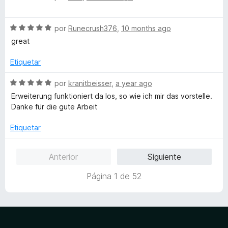
5
r
e
ó
v
c
S
a
por
Runecrush376
,
10 months ago
o
e
l
great
n
v
o
5
a
r
Etiquetar
d
l
ó
e
o
c
S
por
kranitbeisser
,
a year ago
5
r
o
e
Erweiterung funktioniert da los, so wie ich mir das vorstelle.
ó
n
v
Danke für die gute Arbeit
c
3
a
o
d
l
Etiquetar
n
e
o
5
5
r
Anterior
Siguiente
d
ó
e
c
Página 1 de 52
5
o
n
5
d
e