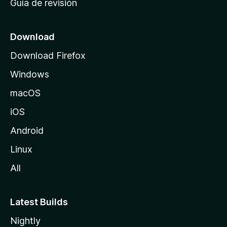
Guía de revisión
c
i
o
Download
d
Download Firefox
e
Windows
M
o
macOS
z
iOS
i
l
Android
l
Linux
a
All
Latest Builds
Nightly