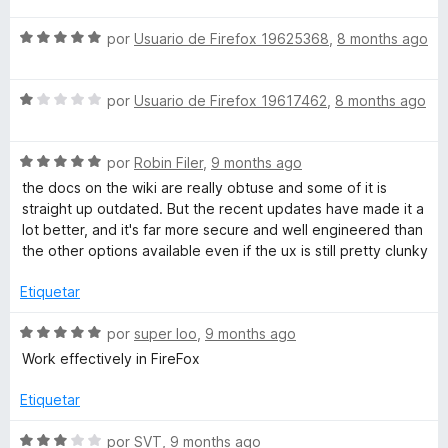
5
v
o
c
d
S
a
por
Usuario de Firefox 19625368
,
8 months ago
r
o
e
e
l
ó
n
5
v
o
c
5
S
a
por
Usuario de Firefox 19617462
,
8 months ago
r
o
d
e
l
ó
n
e
v
o
c
5
5
S
a
por
Robin Filer
,
9 months ago
r
o
d
e
l
ó
n
e
the docs on the wiki are really obtuse and some of it is
v
o
c
5
5
straight up outdated. But the recent updates have made it a
a
r
o
d
lot better, and it's far more secure and well engineered than
l
ó
n
e
the other options available even if the ux is still pretty clunky
o
c
5
5
r
o
d
Etiquetar
ó
n
e
c
1
5
S
por
super loo
,
9 months ago
o
d
e
Work effectively in FireFox
n
e
v
5
5
a
Etiquetar
d
l
e
o
S
por
SVT
,
9 months ago