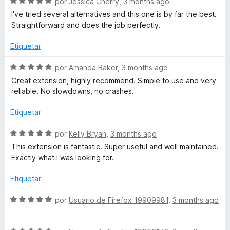
S
a
por
Jessica Cherry
,
3 months ago
r
e
l
ó
I've tried several alternatives and this one is by far the best.
s
v
o
c
Straightforward and does the job perfectly.
a
r
o
e
l
ó
n
Etiquetar
o
c
5
m
r
o
d
S
por
Amanda Baker
,
3 months ago
ó
n
e
e
Great extension, highly recommend. Simple to use and very
c
5
5
v
o
reliable. No slowdowns, no crashes.
o
d
a
n
e
l
Etiquetar
n
5
5
o
d
r
S
por
Kelly Bryan
,
3 months ago
k
e
ó
e
This extension is fantastic. Super useful and well maintained.
5
c
v
Exactly what I was looking for.
e
o
a
n
l
Etiquetar
5
o
y
d
r
S
por
Usuario de Firefox 19909981
,
3 months ago
e
ó
e
5
c
v