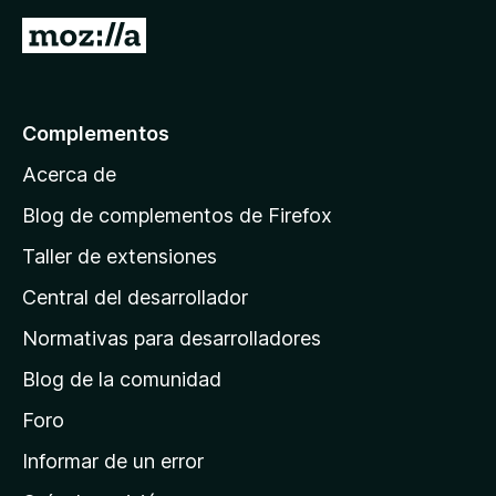
5
I
r
a
l
Complementos
a
Acerca de
p
á
Blog de complementos de Firefox
g
Taller de extensiones
i
Central del desarrollador
n
a
Normativas para desarrolladores
d
Blog de la comunidad
e
i
Foro
n
Informar de un error
i