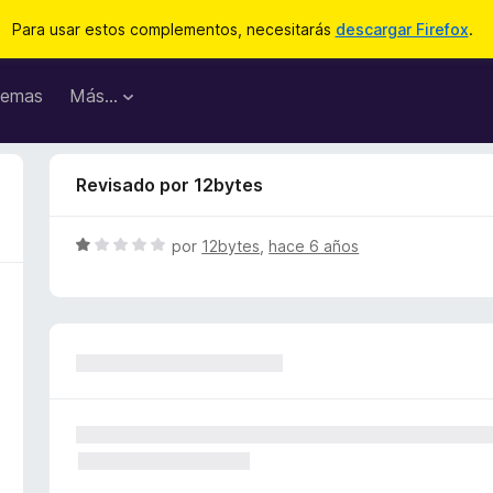
Para usar estos complementos, necesitarás
descargar Firefox
.
emas
Más...
Revisado por 12bytes
S
por
12bytes
,
hace 6 años
e
v
a
l
o
r
ó
c
o
n