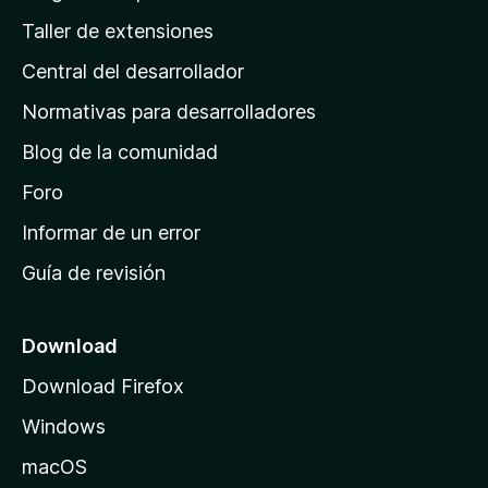
g
Taller de extensiones
i
Central del desarrollador
n
a
Normativas para desarrolladores
d
Blog de la comunidad
e
i
Foro
n
Informar de un error
i
Guía de revisión
c
i
o
Download
d
Download Firefox
e
Windows
M
o
macOS
z