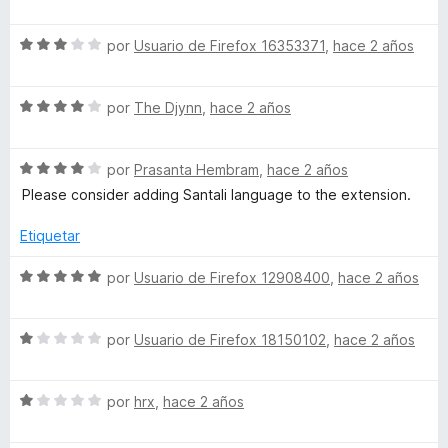
r
e
t
ó
v
c
S
a
por
Usuario de Firefox 16353371
,
hace 2 años
o
o
e
l
n
v
o
1
S
a
por
The Djynn
,
hace 2 años
r
r
d
e
l
ó
e
v
o
c
f
5
S
a
por
Prasanta Hembram
,
hace 2 años
r
o
e
l
ó
n
Please consider adding Santali language to the extension.
o
v
o
c
5
a
r
o
d
Etiquetar
l
ó
r
n
e
o
c
3
5
S
por
Usuario de Firefox 12908400
,
hace 2 años
r
o
d
e
F
ó
n
e
v
c
4
5
S
a
por
Usuario de Firefox 18150102
,
hace 2 años
i
o
d
e
l
n
e
v
o
r
4
5
S
a
por
hrx
,
hace 2 años
r
d
e
l
ó
e
v
o
c