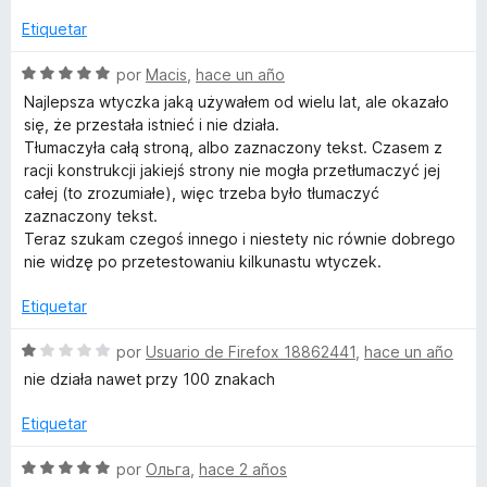
v
c
1
a
Etiquetar
l
o
d
l
n
e
o
S
por
Macis
,
hace un año
e
5
5
r
e
Najlepsza wtyczka jaką używałem od wielu lat, ale okazało
d
ó
v
się, że przestała istnieć i nie działa.
e
T
c
a
Tłumaczyła całą stroną, albo zaznaczony tekst. Czasem z
5
o
l
racji konstrukcji jakiejś strony nie mogła przetłumaczyć jej
n
o
r
całej (to zrozumiałe), więc trzeba było tłumaczyć
5
r
zaznaczony tekst.
d
ó
Teraz szukam czegoś innego i niestety nic równie dobrego
a
e
c
nie widzę po przetestowaniu kilkunastu wtyczek.
5
o
n
n
Etiquetar
5
s
d
S
por
Usuario de Firefox 18862441
,
hace un año
e
e
nie działa nawet przy 100 znakach
5
v
l
a
Etiquetar
l
a
o
S
por
Ольга
,
hace 2 años