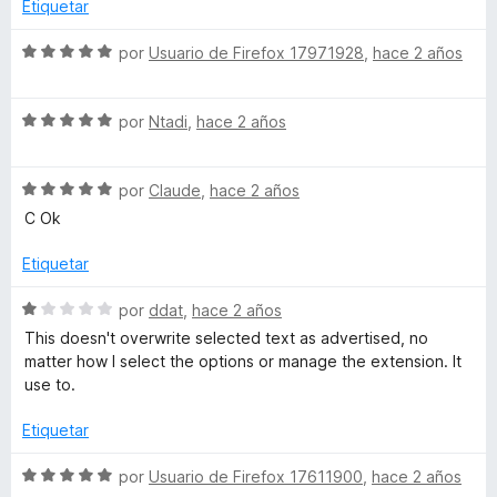
a
r
o
d
Etiquetar
l
ó
n
e
o
c
5
5
S
por
Usuario de Firefox 17971928
,
hace 2 años
r
o
d
e
ó
n
e
v
c
1
5
S
a
por
Ntadi
,
hace 2 años
o
d
e
l
n
e
v
o
4
5
S
a
por
Claude
,
hace 2 años
r
d
e
l
ó
C Ok
e
v
o
c
5
a
r
o
Etiquetar
l
ó
n
o
c
5
S
por
ddat
,
hace 2 años
r
o
d
e
This doesn't overwrite selected text as advertised, no
ó
n
e
v
matter how I select the options or manage the extension. It
c
5
5
a
use to.
o
d
l
n
e
o
Etiquetar
5
5
r
d
ó
S
por
Usuario de Firefox 17611900
,
hace 2 años
e
c