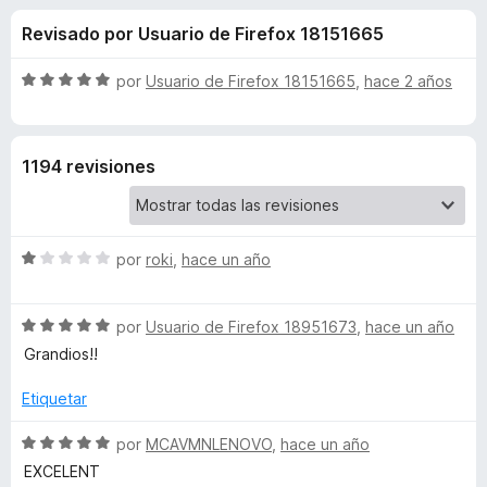
o
n
e
Revisado por Usuario de Firefox 18151665
3
n
n
,
t
4
S
por
Usuario de Firefox 18151665
,
hace 2 años
o
e
d
e
s
e
v
5
a
p
s
1194 revisiones
l
a
o
r
d
r
a
ó
F
S
e
por
roki
,
hace un año
c
i
e
o
v
r
n
G
S
a
por
Usuario de Firefox 18951673
,
hace un año
5
e
e
l
d
Grandios!!
f
o
v
o
e
o
a
r
Etiquetar
5
x
o
l
ó
o
c
S
por
MCAVMNLENOVO
,
hace un año
r
o
e
g
EXCELENT
ó
n