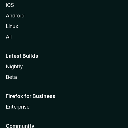
iOS
i
l
Android
l
Linux
a
All
Latest Builds
Nightly
Beta
Firefox for Business
Enterprise
Community