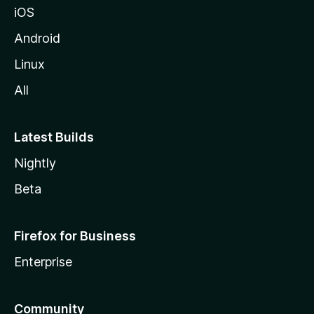
iOS
i
l
Android
l
Linux
a
All
Latest Builds
Nightly
Beta
Firefox for Business
Enterprise
Community