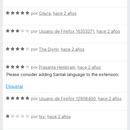
r
e
t
ó
v
c
S
a
por
Ольга
,
hace 2 años
o
o
e
l
n
v
o
1
S
a
por
Usuario de Firefox 16353371
,
hace 2 años
r
r
d
e
l
ó
e
v
o
c
f
5
S
a
por
The Djynn
,
hace 2 años
r
o
e
l
ó
n
o
v
o
c
5
S
a
por
Prasanta Hembram
,
hace 2 años
r
o
d
e
l
ó
r
n
e
Please consider adding Santali language to the extension.
v
o
c
5
5
a
r
o
d
Etiquetar
F
l
ó
n
e
o
c
3
5
S
por
Usuario de Firefox 12908400
,
hace 2 años
i
r
o
d
e
ó
n
e
v
r
c
4
5
S
a
por
hrx
,
hace 2 años
o
d
e
l
n
e
v
o