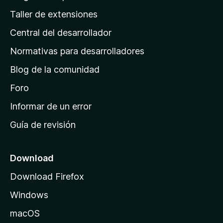
g
Taller de extensiones
i
Central del desarrollador
n
a
Normativas para desarrolladores
d
Blog de la comunidad
e
i
Foro
n
Informar de un error
i
Guía de revisión
c
i
o
Download
d
Download Firefox
e
Windows
M
o
macOS
z