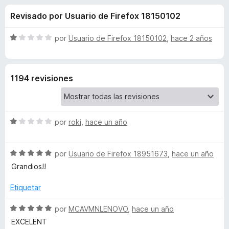
o
n
e
Revisado por Usuario de Firefox 18150102
3
n
n
,
t
4
S
por
Usuario de Firefox 18150102
,
hace 2 años
o
e
d
e
s
e
v
5
a
p
s
1194 revisiones
l
a
o
r
d
r
a
ó
F
S
e
por
roki
,
hace un año
c
i
e
o
v
r
n
G
S
a
por
Usuario de Firefox 18951673
,
hace un año
1
e
e
l
d
Grandios!!
f
o
v
o
e
o
a
r
Etiquetar
5
x
o
l
ó
o
c
S
por
MCAVMNLENOVO
,
hace un año
r
o
e
g
EXCELENT
ó
n