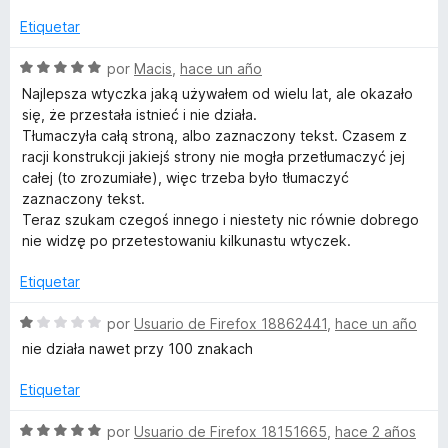
v
c
1
a
Etiquetar
l
o
d
l
n
e
o
S
por
Macis
,
hace un año
e
5
5
r
e
Najlepsza wtyczka jaką używałem od wielu lat, ale okazało
d
ó
v
się, że przestała istnieć i nie działa.
e
T
c
a
Tłumaczyła całą stroną, albo zaznaczony tekst. Czasem z
5
o
l
racji konstrukcji jakiejś strony nie mogła przetłumaczyć jej
n
o
r
całej (to zrozumiałe), więc trzeba było tłumaczyć
5
r
zaznaczony tekst.
d
ó
Teraz szukam czegoś innego i niestety nic równie dobrego
a
e
c
nie widzę po przetestowaniu kilkunastu wtyczek.
5
o
n
n
Etiquetar
5
s
d
S
por
Usuario de Firefox 18862441
,
hace un año
e
e
nie działa nawet przy 100 znakach
5
v
l
a
Etiquetar
l
a
o
S
por
Usuario de Firefox 18151665
,
hace 2 años