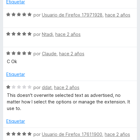
a
r
o
d
Etiquetar
l
ó
n
e
o
c
5
5
S
por
Usuario de Firefox 17971928
,
hace 2 años
r
o
d
e
ó
n
e
v
c
1
5
S
a
por
Ntadi
,
hace 2 años
o
d
e
l
n
e
v
o
4
5
S
a
por
Claude
,
hace 2 años
r
d
e
l
ó
C Ok
e
v
o
c
5
a
r
o
Etiquetar
l
ó
n
o
c
5
S
por
ddat
,
hace 2 años
r
o
d
e
This doesn't overwrite selected text as advertised, no
ó
n
e
v
matter how I select the options or manage the extension. It
c
5
5
a
use to.
o
d
l
n
e
o
Etiquetar
5
5
r
d
ó
S
por
Usuario de Firefox 17611900
,
hace 2 años
e
c