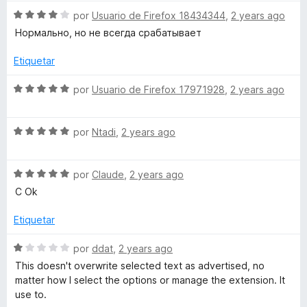
v
o
c
3
5
S
a
por
Usuario de Firefox 18434344
,
2 years ago
r
o
d
e
l
ó
n
e
Нормально, но не всегда срабатывает
v
o
c
5
5
a
r
o
d
Etiquetar
l
ó
n
e
o
c
5
5
S
por
Usuario de Firefox 17971928
,
2 years ago
r
o
d
e
ó
n
e
v
c
1
5
S
a
por
Ntadi
,
2 years ago
o
d
e
l
n
e
v
o
4
5
S
a
por
Claude
,
2 years ago
r
d
e
l
ó
C Ok
e
v
o
c
5
a
r
o
Etiquetar
l
ó
n
o
c
5
S
por
ddat
,
2 years ago
r
o
d
e
This doesn't overwrite selected text as advertised, no
ó
n
e
v
matter how I select the options or manage the extension. It
c
5
5
a
use to.
o
d
l