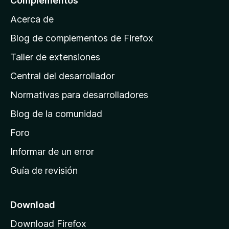
Complementos
a
Acerca de
p
á
Blog de complementos de Firefox
g
Taller de extensiones
i
Central del desarrollador
n
a
Normativas para desarrolladores
d
Blog de la comunidad
e
i
Foro
n
Informar de un error
i
Guía de revisión
c
i
o
Download
d
Download Firefox