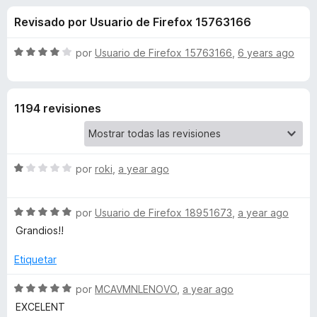
o
n
e
Revisado por Usuario de Firefox 15763166
3
n
n
,
t
4
S
por
Usuario de Firefox 15763166
,
6 years ago
o
e
d
e
s
e
v
5
a
p
s
1194 revisiones
l
a
o
r
d
r
a
ó
F
S
e
por
roki
,
a year ago
c
i
e
o
v
r
n
G
S
a
por
Usuario de Firefox 18951673
,
a year ago
4
e
e
l
d
Grandios!!
f
o
v
o
e
o
a
r
Etiquetar
5
x
o
l
ó
o
c
S
por
MCAVMNLENOVO
,
a year ago
r
o
e
g
EXCELENT
ó
n