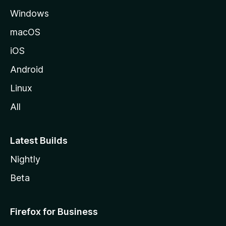
e
Windows
M
o
macOS
z
iOS
i
l
Android
l
Linux
a
All
Latest Builds
Nightly
Beta
Firefox for Business