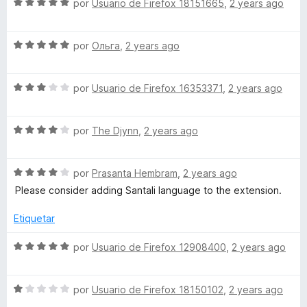
o
S
por
Usuario de Firefox 18151665
,
2 years ago
t
r
e
ó
v
o
c
S
a
por
Ольга
,
2 years ago
o
e
l
n
v
o
r
1
S
a
por
Usuario de Firefox 16353371
,
2 years ago
r
d
e
l
ó
f
e
v
o
c
5
S
a
por
The Djynn
,
2 years ago
r
o
o
e
l
ó
n
v
o
c
5
S
a
por
Prasanta Hembram
,
2 years ago
r
r
o
d
e
l
ó
n
e
Please consider adding Santali language to the extension.
v
o
c
5
5
F
a
r
o
d
Etiquetar
l
ó
n
e
i
o
c
3
5
S
por
Usuario de Firefox 12908400
,
2 years ago
r
o
d
e
r
ó
n
e
v
c
4
5
S
a
por
Usuario de Firefox 18150102
,
2 years ago
o
d
e
l