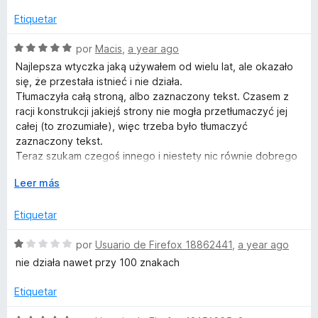
v
c
1
a
Etiquetar
l
o
d
l
n
e
o
S
por
Macis
,
a year ago
e
5
5
r
e
Najlepsza wtyczka jaką używałem od wielu lat, ale okazało
d
ó
v
się, że przestała istnieć i nie działa.
e
T
c
a
Tłumaczyła całą stroną, albo zaznaczony tekst. Czasem z
5
o
l
racji konstrukcji jakiejś strony nie mogła przetłumaczyć jej
n
o
r
całej (to zrozumiałe), więc trzeba było tłumaczyć
5
r
zaznaczony tekst.
d
ó
Teraz szukam czegoś innego i niestety nic równie dobrego
a
e
c
nie widzę po przetestowaniu kilkunastu wtyczek.
5
o
E
Leer más
n
n
x
5
p
Etiquetar
s
d
a
e
n
S
por
Usuario de Firefox 18862441
,
a year ago
5
d
e
l
nie działa nawet przy 100 znakach
i
v
r
a
Etiquetar
a
a
l