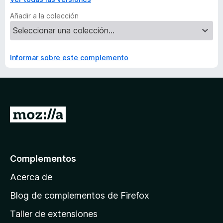
Añadir a la colección
Informar sobre este complemento
I
r
a
l
Complementos
a
Acerca de
p
á
Blog de complementos de Firefox
g
Taller de extensiones
i