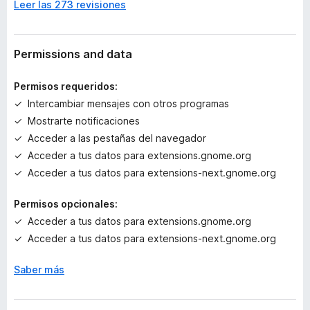
Leer las 273 revisiones
h
a
y
v
Permissions and data
a
l
Permisos requeridos:
o
Intercambiar mensajes con otros programas
r
Mostrarte notificaciones
a
c
Acceder a las pestañas del navegador
i
Acceder a tus datos para extensions.gnome.org
o
Acceder a tus datos para extensions-next.gnome.org
n
e
Permisos opcionales:
s
Acceder a tus datos para extensions.gnome.org
Acceder a tus datos para extensions-next.gnome.org
Saber más