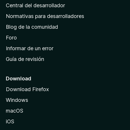
Central del desarrollador
n
a
Normativas para desarrolladores
d
Blog de la comunidad
e
i
Foro
n
Informar de un error
i
Guía de revisión
c
i
o
Download
d
Download Firefox
e
Windows
M
o
macOS
z
iOS
i