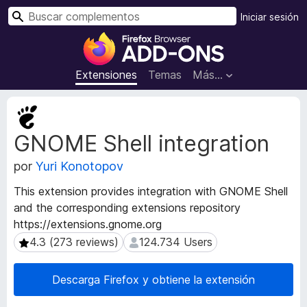
B
Iniciar sesión
u
B
s
u
c
s
Extensiones
Temas
Más...
a
c
r
a
M
d
e
GNOME Shell integration
t
o
a
r
por
Yuri Konotopov
d
d
a
e
This extension provides integration with GNOME Shell
t
c
and the corresponding extensions repository
a
o
https://extensions.gnome.org
d
m
e
4.3 (273 reviews)
124.734 Users
4.3 (273 reviews)
124.734 Users
l
p
a
l
Descarga Firefox y obtiene la extensión
e
e
x
m