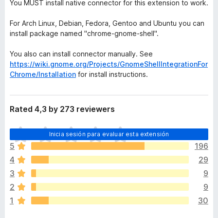
You MUST install native connector for this extension to work.
For Arch Linux, Debian, Fedora, Gentoo and Ubuntu you can
install package named "chrome-gnome-shell".
You also can install connector manually. See
https://wiki.gnome.org/Projects/GnomeShellIntegrationFor
Chrome/Installation
for install instructions.
Rated 4,3 by 273 reviewers
T
Inicia sesión para evaluar esta extensión
o
5
196
d
4
29
a
v
3
9
í
2
9
a
1
30
n
o