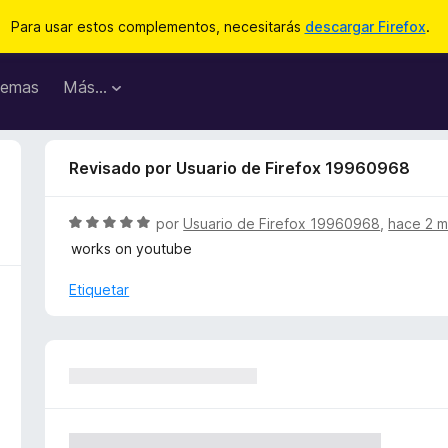
Para usar estos complementos, necesitarás
descargar Firefox
.
emas
Más...
Revisado por Usuario de Firefox 19960968
S
por
Usuario de Firefox 19960968
,
hace 2 
e
works on youtube
v
a
Etiquetar
l
o
r
ó
c
o
n