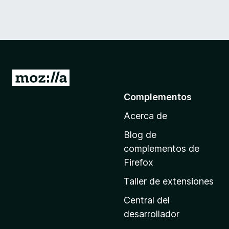
I
r
Complementos
a
Acerca de
l
a
Blog de
p
complementos de
á
Firefox
g
Taller de extensiones
i
n
Central del
a
desarrollador
d