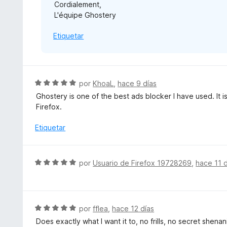
Cordialement,
L'équipe Ghostery
Etiquetar
S
por
KhoaL
,
hace 9 días
e
Ghostery is one of the best ads blocker I have used. It 
v
Firefox.
a
l
Etiquetar
o
r
ó
S
por
Usuario de Firefox 19728269
,
hace 11 d
c
e
o
v
n
a
5
l
S
por
fflea
,
hace 12 días
d
o
e
e
Does exactly what I want it to, no frills, no secret shen
r