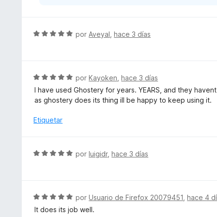
e
5
S
por
Aveyal
,
hace 3 días
e
v
a
l
S
por
Kayoken
,
hace 3 días
o
e
I have used Ghostery for years. YEARS, and they havent 
r
v
as ghostery does its thing ill be happy to keep using it.
ó
a
c
l
Etiquetar
o
o
n
r
5
ó
S
por
luigidr
,
hace 3 días
d
c
e
e
o
v
5
n
a
5
l
S
por
Usuario de Firefox 20079451
,
hace 4 d
d
o
e
e
It does its job well.
r