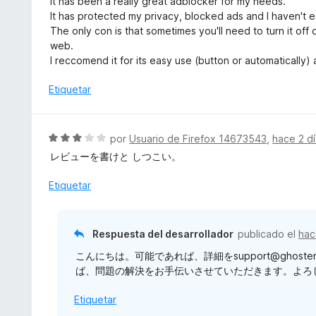
It has been a really great adblocker for my needs.
c
v
It has protected my privacy, blocked ads and I haven't
o
a
The only con is that sometimes you'll need to turn it of
n
l
web.
5
o
I reccomend it for its easy use (button or automatically)
d
r
e
ó
Etiquetar
5
c
o
n
S
por
Usuario de Firefox 14673543
,
hace 2 d
5
e
レビューを書けと しつこい。
d
v
e
a
Etiquetar
5
l
o
r
Respuesta del desarrollador
publicado el
hac
ó
こんにちは。可能であれば、詳細をsupport@ghos
c
ば、問題の解決をお手伝いさせていただきます。よろしく
o
n
Etiquetar
3
d