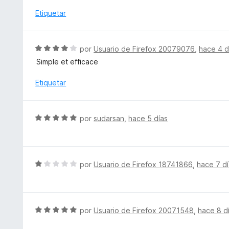
v
5
ó
a
Etiquetar
c
l
o
o
n
r
S
por
Usuario de Firefox 20079076
,
hace 4 d
5
ó
e
d
Simple et efficace
c
v
e
o
a
Etiquetar
5
n
l
5
o
d
r
S
e
por
sudarsan
,
hace 5 días
ó
e
5
c
v
o
a
n
l
S
por
Usuario de Firefox 18741866
,
hace 7 d
4
o
e
d
r
v
e
ó
a
5
c
l
S
por
Usuario de Firefox 20071548
,
hace 8 d
o
o
e
n
r