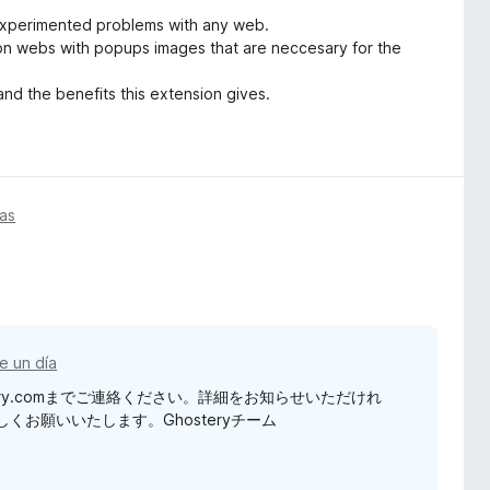
 experimented problems with any web.
f on webs with popups images that are neccesary for the
 and the benefits this extension gives.
ías
e un día
tery.comまでご連絡ください。詳細をお知らせいただけれ
お願いいたします。Ghosteryチーム