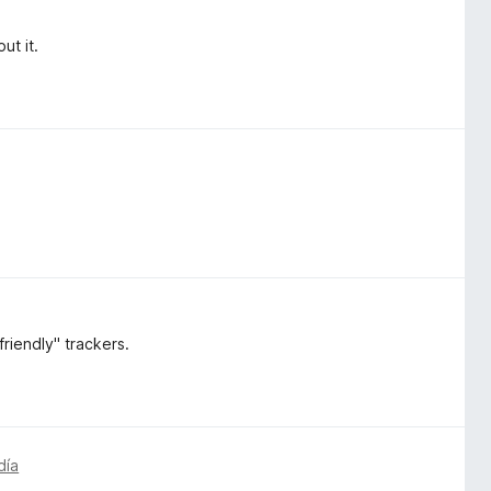
ut it.
riendly" trackers.
día