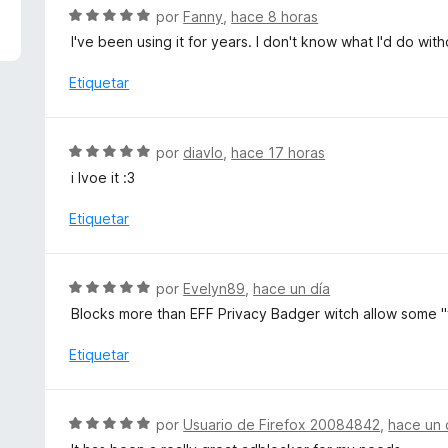
1
S
por
Fanny
,
hace 8 horas
d
e
I've been using it for years. I don't know what I'd do witho
e
v
5
a
Etiquetar
l
o
r
S
por
diavlo
,
hace 17 horas
ó
e
i lvoe it :3
c
v
o
a
Etiquetar
n
l
5
o
d
r
S
e
por
Evelyn89
,
hace un día
ó
e
5
Blocks more than EFF Privacy Badger witch allow some "f
c
v
o
a
Etiquetar
n
l
5
o
d
r
S
e
por
Usuario de Firefox 20084842
,
hace un 
ó
e
5