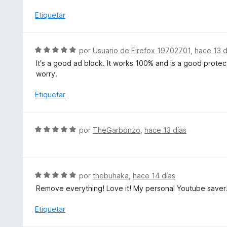
v
5
ó
a
Etiquetar
c
l
o
o
n
r
S
por
Usuario de Firefox 19702701
,
hace 13 d
5
ó
e
d
It's a good ad block. It works 100% and is a good protecti
c
v
e
worry.
o
a
5
n
l
Etiquetar
5
o
d
r
e
ó
S
5
por
TheGarbonzo
,
hace 13 días
c
e
o
v
n
a
5
l
S
por
thebuhaka
,
hace 14 días
d
o
e
e
Remove everything! Love it! My personal Youtube saver
r
v
5
ó
a
Etiquetar
c
l
o