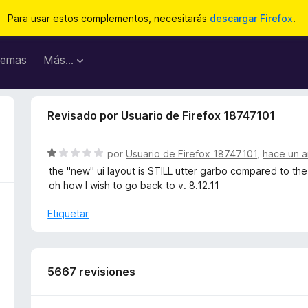
Para usar estos complementos, necesitarás
descargar Firefox
.
emas
Más...
Revisado por Usuario de Firefox 18747101
S
por
Usuario de Firefox 18747101
,
hace un 
e
the "new" ui layout is STILL utter garbo compared to the
v
oh how I wish to go back to v. 8.12.11
a
l
Etiquetar
o
r
ó
c
5667 revisiones
o
n