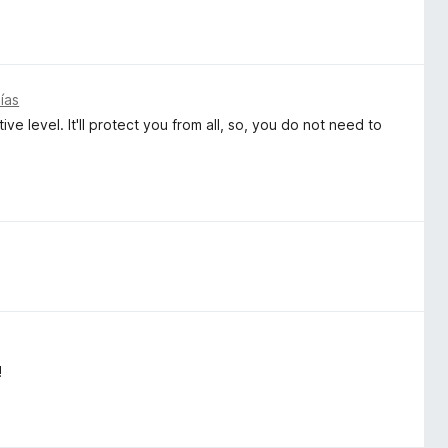
ías
ve level. It'll protect you from all, so, you do not need to
!