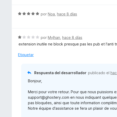
v
5
ó
a
d
c
l
S
por
Noa
,
hace 8 días
e
o
o
e
5
n
r
v
1
ó
a
d
c
l
S
por
Mylhan
,
hace 8 días
e
o
o
e
5
extension inutile ne block presque pas les pub et l'anti t
n
r
v
5
ó
a
Etiquetar
d
c
l
e
o
o
5
n
r
Respuesta del desarrollador
publicado el
hac
5
ó
d
Bonjour,
c
e
o
5
Merci pour votre retour. Pour que nous puissions 
n
support@ghostery.com en nous indiquant quelques e
1
pas bloquées, ainsi que toute information compléme
d
Notre équipe d'assistance se fera un plaisir de vou
e
5