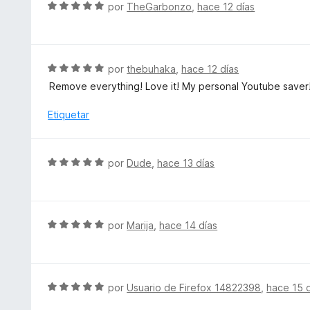
S
5
por
TheGarbonzo
,
hace 12 días
c
e
o
v
n
a
5
l
S
por
thebuhaka
,
hace 12 días
d
o
e
e
Remove everything! Love it! My personal Youtube saver
r
v
5
ó
a
Etiquetar
c
l
o
o
n
r
S
por
Dude
,
hace 13 días
5
ó
e
d
c
v
e
o
a
5
n
l
S
por
Marija
,
hace 14 días
5
o
e
d
r
v
e
ó
a
5
c
l
S
por
Usuario de Firefox 14822398
,
hace 15 
o
o
e
n