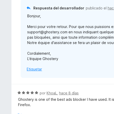
o
5
n
r
Respuesta del desarrollador
publicado el
hac
5
ó
d
Bonjour,
c
e
o
5
Merci pour votre retour. Pour que nous puissions 
n
support@ghostery.com en nous indiquant quelques e
1
pas bloquées, ainsi que toute information compléme
d
Notre équipe d'assistance se fera un plaisir de vou
e
5
Cordialement,
L'équipe Ghostery
Etiquetar
S
por
KhoaL
,
hace 8 días
e
Ghostery is one of the best ads blocker I have used. It 
v
Firefox.
a