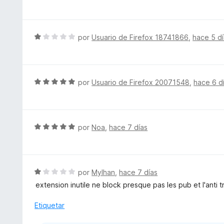
e
5
c
v
o
a
n
l
S
por
Usuario de Firefox 18741866
,
hace 5 d
4
o
e
d
r
v
e
ó
a
5
c
l
S
por
Usuario de Firefox 20071548
,
hace 6 d
o
o
e
n
r
v
5
ó
a
d
c
l
S
por
Noa
,
hace 7 días
e
o
o
e
5
n
r
v
1
ó
a
d
c
l
S
por
Mylhan
,
hace 7 días
e
o
o
e
5
extension inutile ne block presque pas les pub et l'anti t
n
r
v
5
ó
a
Etiquetar
d
c
l
e
o