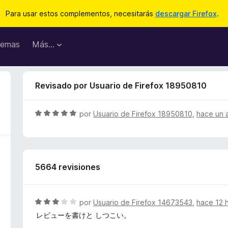
Para usar estos complementos, necesitarás
descargar Firefox
.
emas
Más...
Revisado por Usuario de Firefox 18950810
S
por
Usuario de Firefox 18950810
,
hace un 
e
v
a
l
5664 revisiones
o
r
ó
c
S
por
Usuario de Firefox 14673543
,
hace 12 
o
e
レビューを書けと しつこい。
n
v