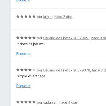
Etiquetar
o
o
n
r
5
ó
S
por
luigidr
,
hace 2 días
d
c
e
e
o
v
5
n
a
5
l
S
por
Usuario de Firefox 20079451
,
hace 3 d
d
o
e
e
It does its job well.
r
v
5
ó
a
Etiquetar
c
l
o
o
n
r
S
por
Usuario de Firefox 20079076
,
hace 3 d
5
ó
e
d
Simple et efficace
c
v
e
o
a
Etiquetar
5
n
l
5
o
d
r
S
e
por
sudarsan
,
hace 4 días
ó