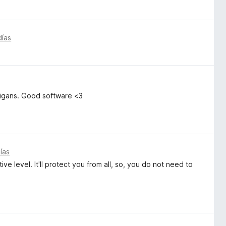
días
anigans. Good software <3
ías
ve level. It'll protect you from all, so, you do not need to