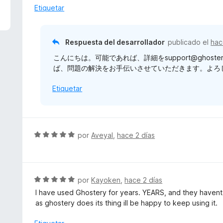
5
a
Etiquetar
d
l
e
o
5
r
Respuesta del desarrollador
publicado el
hac
ó
こんにちは。可能であれば、詳細をsupport@ghos
c
ば、問題の解決をお手伝いさせていただきます。よろしく
o
n
Etiquetar
3
d
e
5
S
por
Aveyal
,
hace 2 días
e
v
a
l
S
por
Kayoken
,
hace 2 días
o
e
I have used Ghostery for years. YEARS, and they havent 
r
v
as ghostery does its thing ill be happy to keep using it.
ó
a
c
l