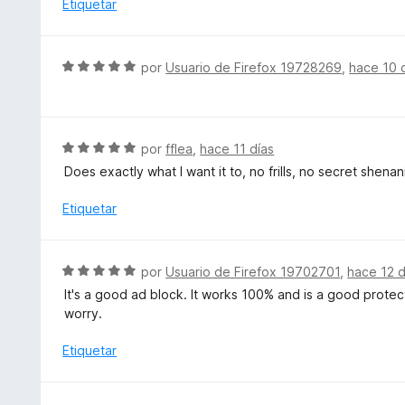
l
Etiquetar
o
r
ó
S
por
Usuario de Firefox 19728269
,
hace 10 
c
e
o
v
n
a
5
l
S
por
fflea
,
hace 11 días
d
o
e
e
Does exactly what I want it to, no frills, no secret shen
r
v
5
ó
a
Etiquetar
c
l
o
o
n
r
S
por
Usuario de Firefox 19702701
,
hace 12 d
5
ó
e
d
It's a good ad block. It works 100% and is a good protecti
c
v
e
worry.
o
a
5
n
l
Etiquetar
5
o
d
r
e
ó