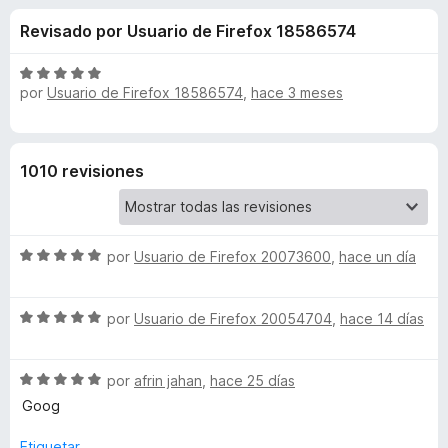
o
n
e
Revisado por Usuario de Firefox 18586574
4
n
n
d
t
e
S
o
por
Usuario de Firefox 18586574
,
hace 3 meses
e
5
e
s
v
a
p
s
l
a
1010 revisiones
o
r
d
r
a
ó
F
e
c
S
por
Usuario de Firefox 20073600
i
,
hace un día
o
e
r
n
F
v
5
e
S
a
por
Usuario de Firefox 20054704
,
hace 14 días
d
f
o
e
l
e
o
v
o
5
x
S
a
por
afrin jahan
,
hace 25 días
r
x
e
l
ó
Goog
v
o
c
y
a
r
o
Etiquetar