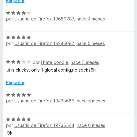
l
ó
Etiquetar
4
5
o
c
d
r
S
o
e
por
Usuario de Firefox 19689787
,
hace 4 meses
ó
e
n
5
c
v
3
o
a
d
S
n
l
e
por
Usuario de Firefox 18285082
,
hace 5 meses
e
5
o
5
v
d
r
a
e
ó
S
por
i hate google
,
hace 5 meses
l
5
c
e
o
ui is clucky, only 1 global config,no socks5h
o
v
r
n
a
ó
Etiquetar
4
l
c
d
o
S
o
e
r
por
Usuario de Firefox 19438688
,
hace 5 meses
e
n
5
ó
v
5
c
a
d
S
o
l
e
por
Usuario de Firefox 19735544
,
hace 6 meses
e
n
o
5
v
3
Ok
r