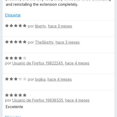
n
e
and reinstalling the extension completely.
3
5
d
Etiquetar
e
5
S
por
liberty
,
hace 3 meses
e
v
S
a
por
TheSketty
,
hace 3 meses
e
l
v
o
S
a
r
por
Usuario de Firefox 19822245
,
hace 4 meses
e
l
ó
v
o
c
a
r
o
S
por
logika
,
hace 4 meses
l
ó
n
e
o
c
5
v
r
o
d
S
a
ó
n
e
por
Usuario de Firefox 19638535
,
hace 4 meses
e
l
c
5
5
v
o
Excelente
o
d
a
r
n
e