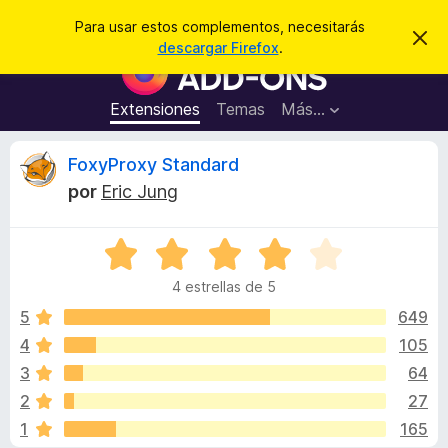
B
Iniciar sesión
Para usar estos complementos, necesitarás
I
u
descargar Firefox
.
g
B
s
n
u
o
c
r
s
Extensiones
Temas
Más...
a
a
c
r
r
e
a
R
FoxyProxy Standard
s
d
t
por
Eric Jung
e
o
e
a
r
v
i
S
d
v
s
e
e
o
4 estrellas de 5
v
c
i
a
5
649
o
l
4
105
m
s
o
p
3
64
r
l
ó
i
2
27
c
e
1
165
o
m