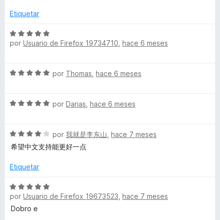
a
d
ó
l
e
Etiquetar
c
o
5
o
r
S
n
por
Usuario de Firefox 19734710
,
hace 6 meses
ó
e
5
c
v
d
o
a
e
S
por
Thomas
,
hace 6 meses
n
l
5
e
5
o
v
d
r
S
a
por
Darias
,
hace 6 meses
e
ó
e
l
5
c
v
o
o
S
a
por
我就是李东山
,
hace 7 meses
r
n
e
l
ó
希望中文支持能更好一点
5
v
o
c
d
a
r
o
Etiquetar
e
l
ó
n
5
o
c
5
S
r
o
por
Usuario de Firefox 19673523
,
hace 7 meses
d
e
ó
n
e
v
Dobro e
c
5
5
a