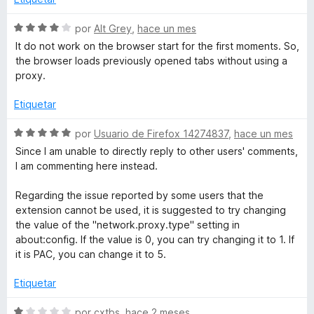
l
ó
n
P
o
c
5
S
por
Alt Grey
,
hace un mes
r
o
d
e
It do not work on the browser start for the first moments. So,
r
ó
n
e
v
the browser loads previously opened tabs without using a
c
5
5
a
proxy.
o
d
l
o
n
e
o
Etiquetar
5
5
r
x
d
ó
S
por
Usuario de Firefox 14274837
,
hace un mes
e
c
e
Since I am unable to directly reply to other users' comments,
y
5
o
v
I am commenting here instead.
n
a
S
4
l
Regarding the issue reported by some users that the
d
o
extension cannot be used, it is suggested to try changing
e
r
t
the value of the "network.proxy.type" setting in
5
ó
about:config. If the value is 0, you can try changing it to 1. If
c
it is PAC, you can change it to 5.
a
o
n
Etiquetar
n
5
d
S
por
cxtbs
,
hace 2 meses