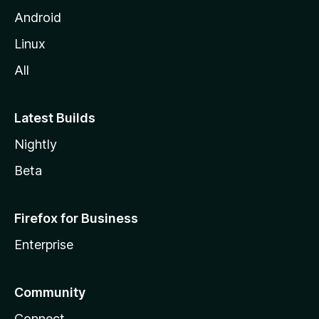
l
Android
l
Linux
a
All
Latest Builds
Nightly
Beta
Firefox for Business
Enterprise
Community
Connect