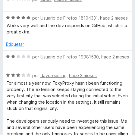
d
e
e
5
v
S
a
por
Usuario de Firefox 18104331
,
hace 2 meses
a
e
l
Works very well and the dev responds on GitHub, which is a
v
o
great extra.
r
a
r
l
ó
Etiquetar
d
o
c
r
o
S
por
Usuario de Firefox 19981530
,
hace 2 meses
ó
n
e
c
1
v
o
d
S
a
por
daydreaming
,
hace 3 meses
n
e
e
l
For almost a year now, FoxyProxy hasn’t been functioning
5
5
v
o
properly. The extension keeps staying connected to the
d
a
r
very first city that was selected during the initial setup. Even
e
l
ó
when changing the location in the settings, it still remains
5
o
c
stuck on that original city.
r
o
ó
n
The developers seriously need to investigate this issue. Me
c
2
and several other users have been experiencing the same
o
d
problem, and the only temporary fix seems to be uninstalling