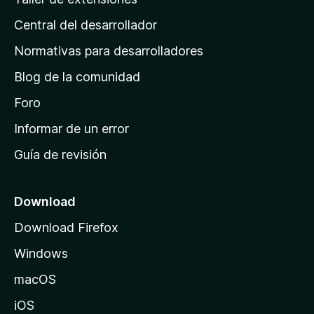
i
Central del desarrollador
n
a
Normativas para desarrolladores
d
Blog de la comunidad
e
i
Foro
n
Informar de un error
i
Guía de revisión
c
i
o
Download
d
Download Firefox
e
Windows
M
o
macOS
z
iOS
i