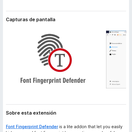
t
e
e
n
n
Capturas de pantalla
t
s
i
o
ó
s
n
p
a
r
a
F
i
r
e
f
o
x
Sobre esta extensión
Font Fingerprint Defender
is a lite addon that let you easily