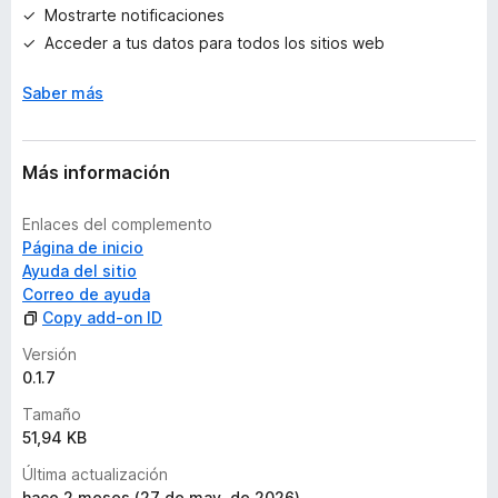
o
Mostrarte notificaciones
r
Acceder a tus datos para todos los sitios web
a
c
Saber más
i
o
n
e
Más información
s
Enlaces del complemento
Página de inicio
Ayuda del sitio
Correo de ayuda
Copy add-on ID
Versión
0.1.7
Tamaño
51,94 KB
Última actualización
hace 2 meses (27 de may. de 2026)