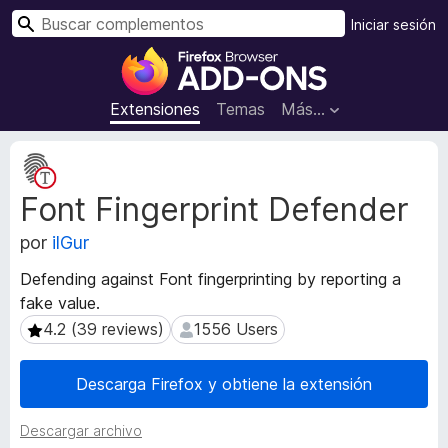
B
Iniciar sesión
u
B
s
u
c
s
Extensiones
Temas
Más...
a
c
r
a
M
d
e
Font Fingerprint Defender
t
o
a
r
por
ilGur
d
d
a
e
Defending against Font fingerprinting by reporting a
t
c
fake value.
a
o
d
4.2 (39 reviews)
1556 Users
4.2 (39 reviews)
1556 Users
m
e
l
p
Descarga Firefox y obtiene la extensión
a
l
e
e
Descargar archivo
x
m