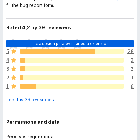
fill the bug report form.
Rated 4,2 by 39 reviewers
T
Inicia sesión para evaluar esta extensión
o
5
28
d
4
2
a
v
3
2
í
2
1
a
1
6
n
o
Leer las 39 revisiones
h
a
y
v
Permissions and data
a
l
Permisos requeridos: