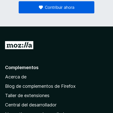
Contribuir ahora
I
r
a
l
Complementos
a
Acerca de
p
á
Blog de complementos de Firefox
g
Taller de extensiones
i
Central del desarrollador
n
a