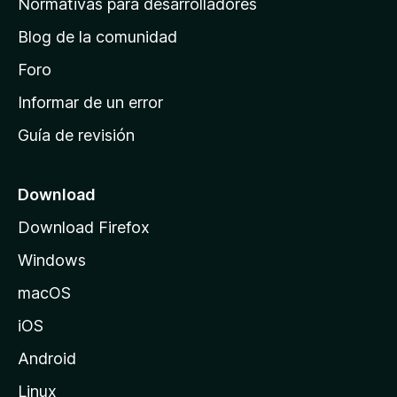
Normativas para desarrolladores
d
Blog de la comunidad
e
i
Foro
n
Informar de un error
i
Guía de revisión
c
i
o
Download
d
Download Firefox
e
Windows
M
o
macOS
z
iOS
i
l
Android
l
Linux