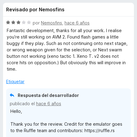
o
n
e
Revisado por Nemosfins
3
n
n
,
t
6
S
por
Nemosfins
,
hace 6 años
o
e
d
e
Fantastic development, thanks for all your work. I realise
s
e
v
you’re still working on AVM 2. Found flash games a little
5
a
p
buggy if they play. Such as not continuing onto next stage,
s
l
a
or wrong weapon given for the selection, or Next swarm
o
button not working (xeno tactic 1. Xeno T. v2 does not
r
d
r
score hits on opposition.) But obviously this will improve in
a
ó
time.
F
e
c
i
o
Etiquetar
r
n
F
3
e
Respuesta del desarrollador
d
f
l
publicado el
hace 6 años
e
o
Hello,
5
x
a
Thank you for the review. Credit for the emulator goes
to the Ruffle team and contributors: https://ruffle.rs
s