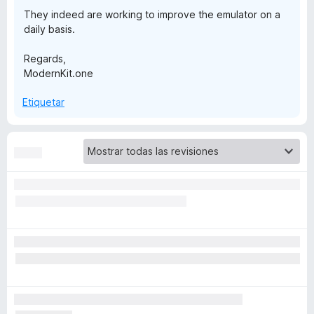
They indeed are working to improve the emulator on a
h
daily basis.
P
Regards,
ModernKit.one
l
Etiquetar
a
y
e
r
2
0