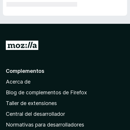
I
r
a
l
Complementos
a
Acerca de
p
á
Blog de complementos de Firefox
g
Taller de extensiones
i
Central del desarrollador
n
a
Normativas para desarrolladores