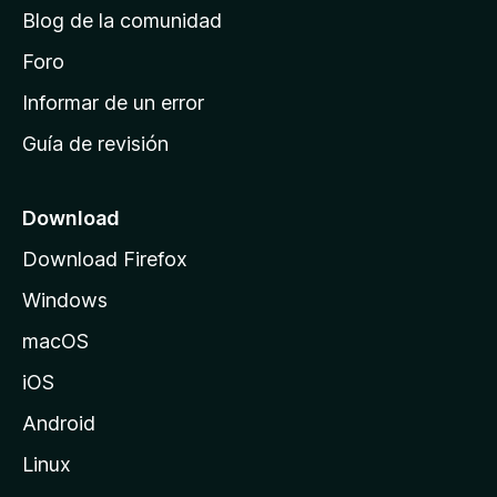
d
Blog de la comunidad
e
i
Foro
n
Informar de un error
i
Guía de revisión
c
i
o
Download
d
Download Firefox
e
Windows
M
o
macOS
z
iOS
i
l
Android
l
Linux
a