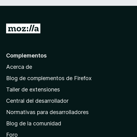
I
r
a
l
Complementos
a
Acerca de
p
á
Blog de complementos de Firefox
g
Taller de extensiones
i
Central del desarrollador
n
a
Normativas para desarrolladores
d
Blog de la comunidad
e
i
Foro