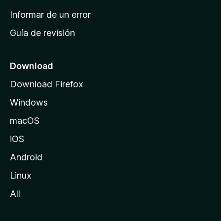
n
Informar de un error
i
Guía de revisión
c
i
o
Download
d
Download Firefox
e
Windows
M
o
macOS
z
iOS
i
l
Android
l
Linux
a
All